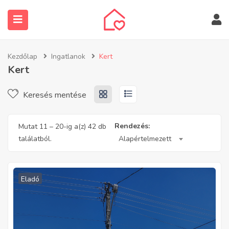
Kezdőlap
Ingatlanok
Kert
Kert
Keresés mentése
submenu (Ingatlanos keresése)
Rendezés:
Mutat
11
–
20
-ig a(z) 42 db
találatból.
Alapértelmezett
Eladó