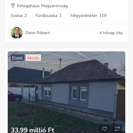
Kétegyháza, Magyarország
Szoba:
2
Fürdőszoba:
1
Négyzetméter:
119
Dézsi Róbert
4 hónap óta
Eladó
Akciós
33,99 millió
Ft