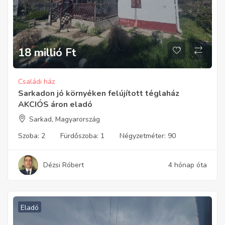
18 millió
Ft
Családi ház
Sarkadon jó környéken felújított téglaház
AKCIÓS áron eladó
Sarkad, Magyarország
Szoba:
2
Fürdőszoba:
1
Négyzetméter:
90
Dézsi Róbert
4 hónap óta
Eladó