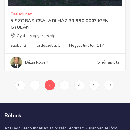
Családi ház
5 SZOBÁS CSALÁDI HÁZ 33,990.000? IGEN,
GYULÁN!
Gyula, Magyarország
Szoba:
2
Fürdőszoba:
1
Négyzetméter:
117
Dézsi Róbert
5 hónap óta
1
2
3
4
5
Rólunk
Az Eladó Kiadó Ingatlan az ország legdinamikusabban fejlődő