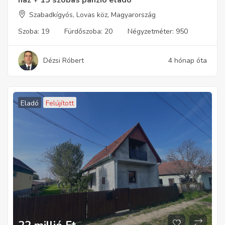
ház + 15 szobás panzió eladó
Szabadkígyós, Lovas köz, Magyarország
Szoba:
19
Fürdőszoba:
20
Négyzetméter:
950
Dézsi Róbert
4 hónap óta
Eladó
Felújított