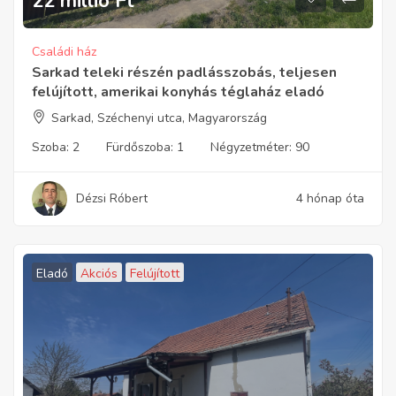
22 millió
Ft
Családi ház
Sarkad teleki részén padlásszobás, teljesen
felújított, amerikai konyhás téglaház eladó
Sarkad, Széchenyi utca, Magyarország
Szoba:
2
Fürdőszoba:
1
Négyzetméter:
90
Dézsi Róbert
4 hónap óta
Eladó
Akciós
Felújított