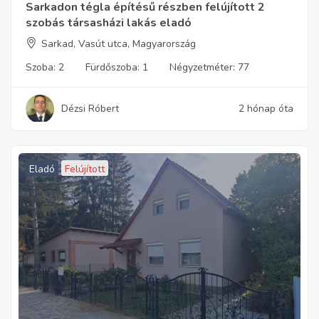
Sarkadon tégla építésű részben felújított 2
szobás társasházi lakás eladó
Sarkad, Vasút utca, Magyarország
Szoba:
2
Fürdőszoba:
1
Négyzetméter:
77
Dézsi Róbert
2 hónap óta
Eladó
Felújított