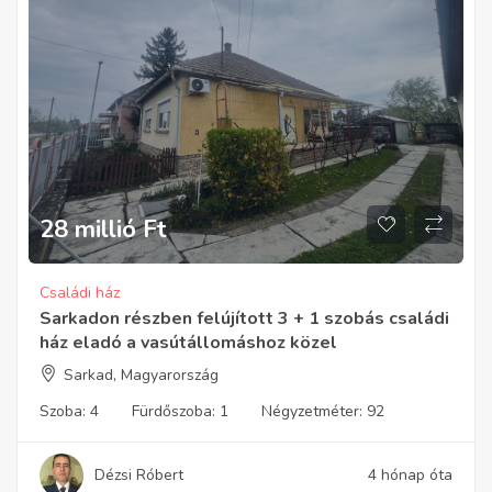
28 millió
Ft
Családi ház
Sarkadon részben felújított 3 + 1 szobás családi
ház eladó a vasútállomáshoz közel
Sarkad, Magyarország
Szoba:
4
Fürdőszoba:
1
Négyzetméter:
92
Dézsi Róbert
4 hónap óta