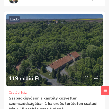
Eladó
119 millió
Ft
Családi ház
Szabadkígyóson a kastély közvetlen
szomszédságában 1 ha erdős területen családi