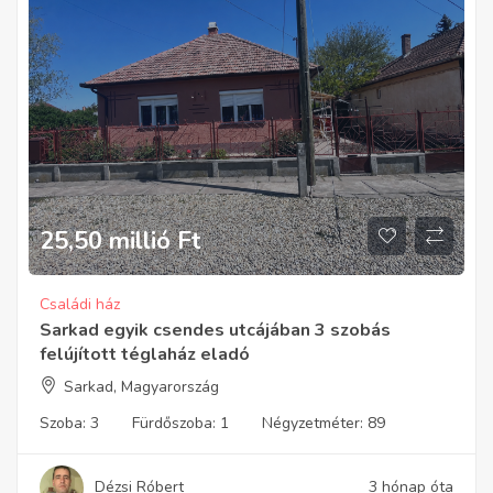
25,50 millió
Ft
Családi ház
Sarkad egyik csendes utcájában 3 szobás
felújított téglaház eladó
Sarkad, Magyarország
Szoba:
3
Fürdőszoba:
1
Négyzetméter:
89
Dézsi Róbert
3 hónap óta