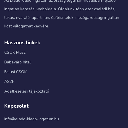
Az Eladó Kiadó Ingatlan az ország legdinamikusabban fejlődő
ingatlan keresési weboldala. Oldalunk több ezer családi ház,
lakás, nyaraló, apartman, építési telek, mezőgazdasági ingatlan
közt válogathat kedvére.
Hasznos linkek
CSOK Plusz
Babaváró hitel
Falusi CSOK
ÁSZF
Adatkezelési tájékoztató
Kapcsolat
info@elado-kiado-ingatlan.hu