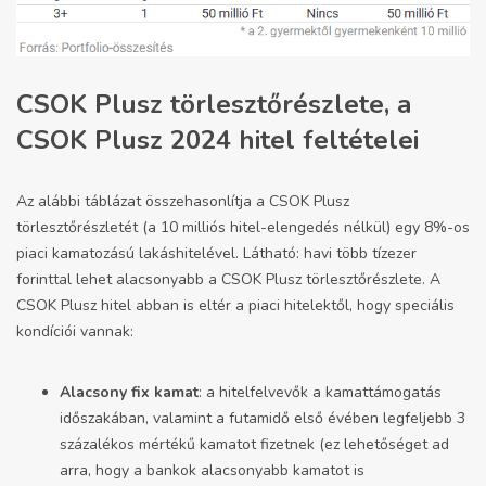
CSOK Plusz törlesztőrészlete, a
CSOK Plusz 2024 hitel feltételei
Az alábbi táblázat összehasonlítja a CSOK Plusz
törlesztőrészletét (a 10 milliós hitel-elengedés nélkül) egy 8%-os
piaci kamatozású lakáshitelével. Látható: havi több tízezer
forinttal lehet alacsonyabb a CSOK Plusz törlesztőrészlete. A
CSOK Plusz hitel abban is eltér a piaci hitelektől, hogy speciális
kondíciói vannak:
Alacsony fix kamat
: a hitelfelvevők a kamattámogatás
időszakában, valamint a futamidő első évében legfeljebb 3
százalékos mértékű kamatot fizetnek (ez lehetőséget ad
arra, hogy a bankok alacsonyabb kamatot is