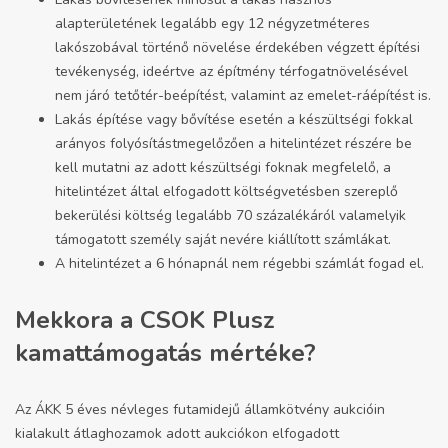
alapterületének legalább egy 12 négyzetméteres
lakószobával történő növelése érdekében végzett építési
tevékenység, ideértve az építmény térfogatnövelésével
nem járó tetőtér-beépítést, valamint az emelet-ráépítést is.
Lakás építése vagy bővítése esetén a készültségi fokkal
arányos folyósítástmegelőzően a hitelintézet részére be
kell mutatni az adott készültségi foknak megfelelő, a
hitelintézet által elfogadott költségvetésben szereplő
bekerülési költség legalább 70 százalékáról valamelyik
támogatott személy saját nevére kiállított számlákat.
A hitelintézet a 6 hónapnál nem régebbi számlát fogad el.
Mekkora a CSOK Plusz
kamattámogatás mértéke?
Az ÁKK 5 éves névleges futamidejű államkötvény aukcióin
kialakult átlaghozamok adott aukciókon elfogadott