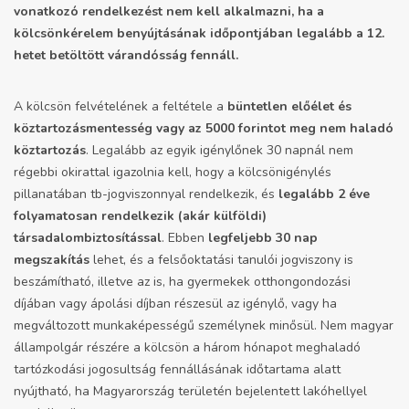
vonatkozó rendelkezést nem kell alkalmazni, ha a
kölcsönkérelem benyújtásának időpontjában legalább a 12.
hetet betöltött várandósság fennáll.
A kölcsön felvételének a feltétele a
b
üntetlen előélet és
köztartozásmentesség vagy az 5000 forintot meg nem haladó
köztartozás
. Legalább az egyik igénylőnek 30 napnál nem
régebbi okirattal igazolnia kell, hogy a kölcsönigénylés
pillanatában tb-jogviszonnyal rendelkezik, és
legalább 2 éve
folyamatosan rendelkezik (akár külföldi)
társadalombiztosítással
. Ebben
legfeljebb 30 nap
megszakítás
lehet, és a felsőoktatási tanulói jogviszony is
beszámítható, illetve az is, ha gyermekek otthongondozási
díjában vagy ápolási díjban részesül az igénylő, vagy ha
megváltozott munkaképességű személynek minősül. Nem magyar
állampolgár részére a kölcsön a három hónapot meghaladó
tartózkodási jogosultság fennállásának időtartama alatt
nyújtható, ha Magyarország területén bejelentett lakóhellyel