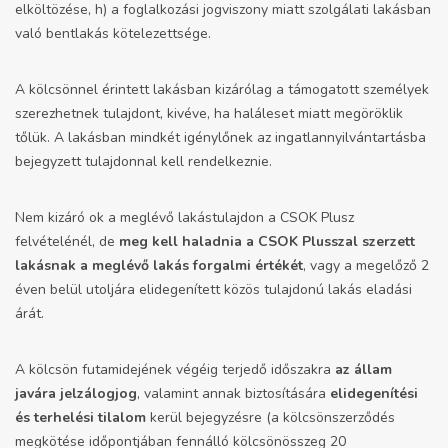
elköltözése, h) a foglalkozási jogviszony miatt szolgálati lakásban
való bentlakás kötelezettsége.
A kölcsönnel érintett lakásban kizárólag a támogatott személyek
szerezhetnek tulajdont, kivéve, ha haláleset miatt megöröklik
tőlük. A lakásban mindkét igénylőnek az ingatlannyilvántartásba
bejegyzett tulajdonnal kell rendelkeznie.
Nem kizáró ok a meglévő lakástulajdon a CSOK Plusz
felvételénél, de
meg kell haladnia a CSOK Plusszal szerzett
lakásnak a meglévő lakás forgalmi értékét
, vagy a megelőző 2
éven belül utoljára elidegenített közös tulajdonú lakás eladási
árát.
A kölcsön futamidejének végéig terjedő időszakra
az állam
javára jelzálogjog
, valamint annak biztosítására
elidegenítési
és terhelési tilalom
kerül bejegyzésre (a kölcsönszerződés
megkötése időpontjában fennálló kölcsönösszeg 20