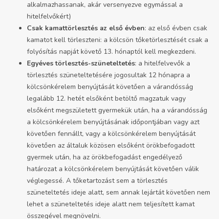
alkalmazhassanak, akár versenyezve egymással a
hitelfelvőkért)
Csak kamattörlesztés az első évben
: az első évben csak
kamatot kell törleszteni: a kölcsön tőketörlesztését csak a
folyósítás napját követő 13. hónaptól kell megkezdeni.
Egyéves törlesztés-szüneteltetés
: a hitelfelvevők a
törlesztés szüneteltetésére jogosultak 12 hónapra a
kölcsönkérelem benyújtását követően a várandósság
legalább 12. hetét elsőként betöltő magzatuk vagy
elsőként megszületett gyermekük után, ha a várandósság
a kölcsönkérelem benyújtásának időpontjában vagy azt
követően fennállt, vagy a kölcsönkérelem benyújtását
követően az általuk közösen elsőként örökbefogadott
gyermek után, ha az örökbefogadást engedélyező
határozat a kölcsönkérelem benyújtását követően válik
véglegessé. A tőketartozást sem a törlesztés
szüneteltetés ideje alatt, sem annak lejártát követően nem
lehet a szüneteltetés ideje alatt nem teljesített kamat
összegével megnövelni.