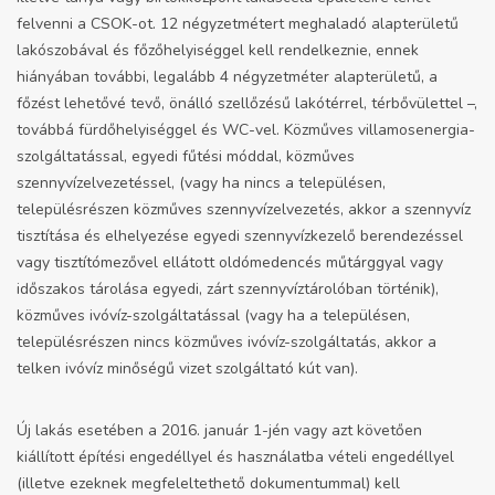
felvenni a CSOK-ot. 12 négyzetmétert meghaladó alapterületű
lakószobával és főzőhelyiséggel kell rendelkeznie, ennek
hiányában további, legalább 4 négyzetméter alapterületű, a
főzést lehetővé tevő, önálló szellőzésű lakótérrel, térbővülettel –,
továbbá fürdőhelyiséggel és WC-vel. Közműves villamosenergia-
szolgáltatással, egyedi fűtési móddal, közműves
szennyvízelvezetéssel, (vagy ha nincs a településen,
településrészen közműves szennyvízelvezetés, akkor a szennyvíz
tisztítása és elhelyezése egyedi szennyvízkezelő berendezéssel
vagy tisztítómezővel ellátott oldómedencés műtárggyal vagy
időszakos tárolása egyedi, zárt szennyvíztárolóban történik),
közműves ivóvíz-szolgáltatással (vagy ha a településen,
településrészen nincs közműves ivóvíz-szolgáltatás, akkor a
telken ivóvíz minőségű vizet szolgáltató kút van).
Új lakás esetében a 2016. január 1-jén vagy azt követően
kiállított építési engedéllyel és használatba vételi engedéllyel
(illetve ezeknek megfeleltethető dokumentummal) kell