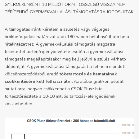
GYERMEKENKÉNT 10 MILLIÓ FORINT ÖSSZEGŰ VISSZA NEM
TÉRÍTENDŐ GYERMEKVÁLLALÁSI TÁMOGATÁSRA JOGOSULTAK.
A támogatás iránti kérelem a születés vagy végleges
örökbefogadási határozat után 180 napon belül nyújtható be a
hitelintézethez. A gyermekvállalási támogatás magzatra
tekintettel történő igénybevétele esetén a gyermekvállalási
támogatás megállapításakor meg kell jelölni a szülés várható
időpontját. A gyermekvállalási támogatást a fel nem mondott
kölcsönszerződésből eredő
tőketartozás és kamatainak
csökkentésére kell felhasználni.
Az alábbi grafikon példát
mutat arra, hogyan csökkenhet a CSOK Plusz hitel
törlesztőrészlete a 10-10 milliós tartozás-elengedésnek
köszönhetően.