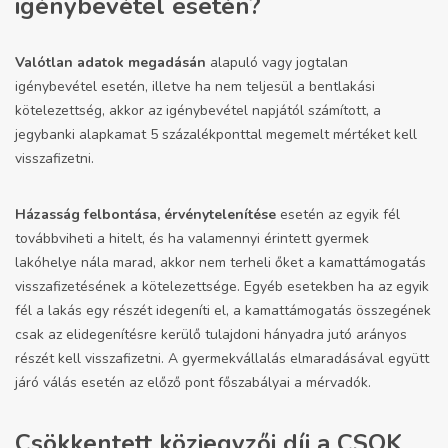
igénybevétel esetén?
Valótlan adatok megadásán
alapuló vagy jogtalan
igénybevétel esetén, illetve ha nem teljesül a bentlakási
kötelezettség, akkor az igénybevétel napjától számított, a
jegybanki alapkamat 5 százalékponttal megemelt mértéket kell
visszafizetni.
Házasság felbontása, érvénytelenítése
esetén az egyik fél
továbbviheti a hitelt, és ha valamennyi érintett gyermek
lakóhelye nála marad, akkor nem terheli őket a kamattámogatás
visszafizetésének a kötelezettsége. Egyéb esetekben ha az egyik
fél a lakás egy részét idegeníti el, a kamattámogatás összegének
csak az elidegenítésre kerülő tulajdoni hányadra jutó arányos
részét kell visszafizetni. A gyermekvállalás elmaradásával együtt
járó válás esetén az előző pont főszabályai a mérvadók.
Csökkentett közjegyzői díj a CSOK