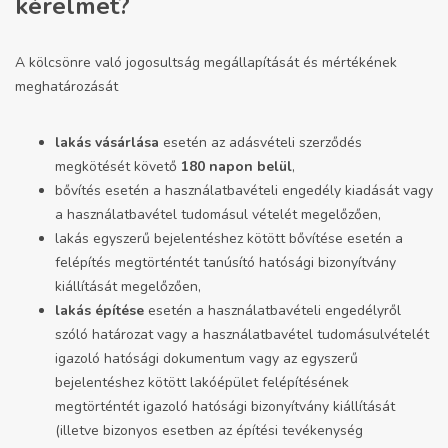
kérelmet?
A kölcsönre való jogosultság megállapítását és mértékének
meghatározását
lakás vásárlása
esetén az adásvételi szerződés
megkötését követő
180 napon belül
,
bővítés esetén a használatbavételi engedély kiadását vagy
a használatbavétel tudomásul vételét megelőzően,
lakás egyszerű bejelentéshez kötött bővítése esetén a
felépítés megtörténtét tanúsító hatósági bizonyítvány
kiállítását megelőzően,
lakás építése
esetén a használatbavételi engedélyről
szóló határozat vagy a használatbavétel tudomásulvételét
igazoló hatósági dokumentum vagy az egyszerű
bejelentéshez kötött lakóépület felépítésének
megtörténtét igazoló hatósági bizonyítvány kiállítását
(illetve bizonyos esetben az építési tevékenység