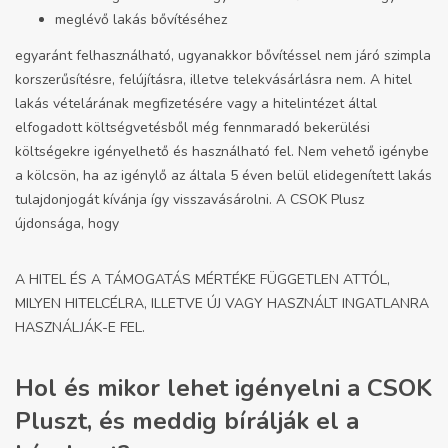
meglévő lakás bővítéséhez
egyaránt felhasználható, ugyanakkor bővítéssel nem járó szimpla
korszerűsítésre, felújításra, illetve telekvásárlásra nem. A hitel
lakás vételárának megfizetésére vagy a hitelintézet által
elfogadott költségvetésből még fennmaradó bekerülési
költségekre igényelhető és használható fel. Nem vehető igénybe
a kölcsön, ha az igénylő az általa 5 éven belül elidegenített lakás
tulajdonjogát kívánja így visszavásárolni. A CSOK Plusz
újdonsága, hogy
A HITEL ÉS A TÁMOGATÁS MÉRTÉKE FÜGGETLEN ATTÓL,
MILYEN HITELCÉLRA, ILLETVE ÚJ VAGY HASZNÁLT INGATLANRA
HASZNÁLJÁK-E FEL.
Hol és mikor lehet igényelni a CSOK
Pluszt, és meddig bírálják el a