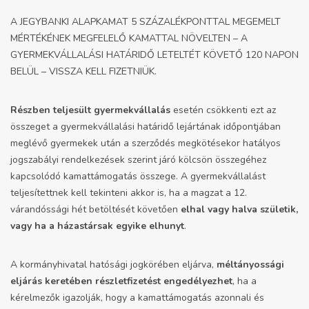
A JEGYBANKI ALAPKAMAT 5 SZÁZALÉKPONTTAL MEGEMELT
MÉRTÉKÉNEK MEGFELELŐ KAMATTAL NÖVELTEN – A
GYERMEKVÁLLALÁSI HATÁRIDŐ LETELTÉT KÖVETŐ 120 NAPON
BELÜL – VISSZA KELL FIZETNIÜK.
Részben teljesült gyermekvállalás
esetén csökkenti ezt az
összeget a gyermekvállalási határidő lejártának időpontjában
meglévő gyermekek után a szerződés megkötésekor hatályos
jogszabályi rendelkezések szerint járó kölcsön összegéhez
kapcsolódó kamattámogatás összege. A gyermekvállalást
teljesítettnek kell tekinteni akkor is, ha a magzat a 12.
várandóssági hét betöltését követően
elhal vagy halva születik,
vagy ha a házastársak egyike elhunyt
.
A kormányhivatal hatósági jogkörében eljárva,
méltányossági
eljárás keretében részletfizetést engedélyezhet
, ha a
kérelmezők igazolják, hogy a kamattámogatás azonnali és