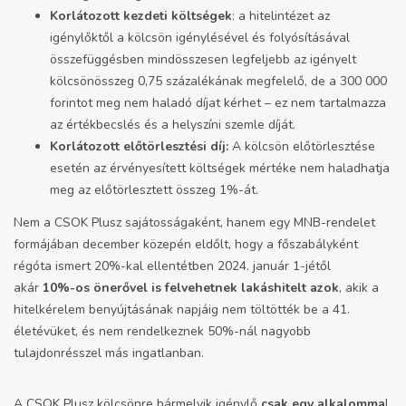
Korlátozott kezdeti költségek
: a hitelintézet az
igénylőktől a kölcsön igénylésével és folyósításával
összefüggésben mindösszesen legfeljebb az igényelt
kölcsönösszeg 0,75 százalékának megfelelő, de a 300 000
forintot meg nem haladó díjat kérhet – ez nem tartalmazza
az értékbecslés és a helyszíni szemle díját.
Korlátozott előtörlesztési díj:
A kölcsön előtörlesztése
esetén az érvényesített költségek mértéke nem haladhatja
meg az előtörlesztett összeg 1%-át.
Nem a CSOK Plusz sajátosságaként, hanem
egy MNB-rendelet
formájában
december közepén eldőlt, hogy a főszabályként
régóta ismert 20%-kal ellentétben 2024. január 1-jétől
akár
10%-os önerővel is felvehetnek lakáshitelt azok
, akik a
hitelkérelem benyújtásának napjáig nem töltötték be a 41.
életévüket, és nem rendelkeznek 50%-nál nagyobb
tulajdonrésszel más ingatlanban.
A CSOK Plusz kölcsönre bármelyik igénylő
csak egy alkalomma
l