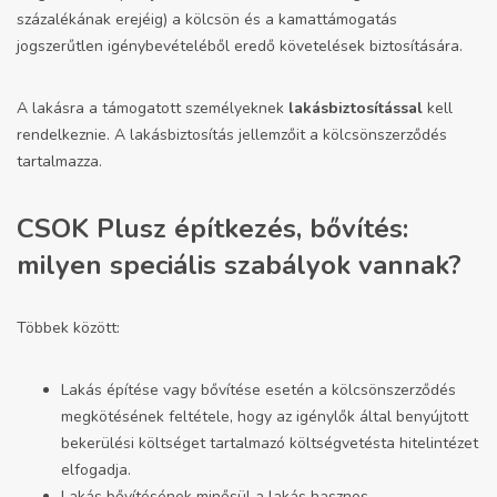
százalékának erejéig) a kölcsön és a kamattámogatás
jogszerűtlen igénybevételéből eredő követelések biztosítására.
A lakásra a támogatott személyeknek
lakásbiztosítással
kell
rendelkeznie. A lakásbiztosítás jellemzőit a kölcsönszerződés
tartalmazza.
CSOK Plusz építkezés, bővítés:
milyen speciális szabályok vannak?
Többek között:
Lakás építése vagy bővítése esetén a kölcsönszerződés
megkötésének feltétele, hogy az igénylők által benyújtott
bekerülési költséget tartalmazó költségvetésta hitelintézet
elfogadja.
Lakás bővítésének minősül a lakás hasznos