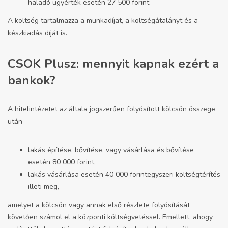
haladó ügyérték esetén 27 500 forint.
A költség tartalmazza a munkadíjat, a költségátalányt és a
készkiadás díját is.
CSOK Plusz: mennyit kapnak ezért a
bankok?
A hitelintézetet az általa jogszerűen folyósított kölcsön összege
után
lakás építése, bővítése, vagy vásárlása és bővítése
esetén 80 000 forint,
lakás vásárlása esetén 40 000 forintegyszeri költségtérítés
illeti meg,
amelyet a kölcsön vagy annak első részlete folyósítását
követően számol el a központi költségvetéssel. Emellett, ahogy