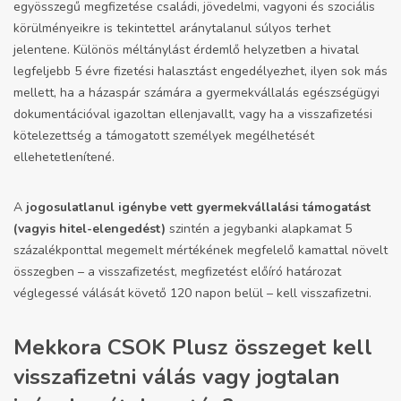
egyösszegű megfizetése családi, jövedelmi, vagyoni és szociális
körülményeikre is tekintettel aránytalanul súlyos terhet
jelentene. Különös méltánylást érdemlő helyzetben a hivatal
legfeljebb 5 évre fizetési halasztást engedélyezhet, ilyen sok más
mellett, ha a házaspár számára a gyermekvállalás egészségügyi
dokumentációval igazoltan ellenjavallt, vagy ha a visszafizetési
kötelezettség a támogatott személyek megélhetését
ellehetetlenítené.
A
jogosulatlanul igénybe vett gyermekvállalási támogatást
(vagyis hitel-elengedést)
szintén a jegybanki alapkamat 5
százalékponttal megemelt mértékének megfelelő kamattal növelt
összegben – a visszafizetést, megfizetést előíró határozat
véglegessé válását követő 120 napon belül – kell visszafizetni.
Mekkora CSOK Plusz összeget kell
visszafizetni válás vagy jogtalan