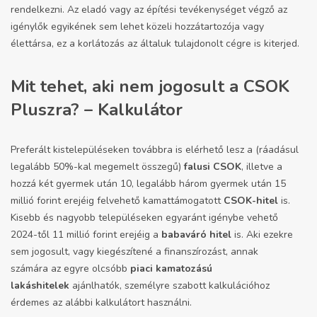
rendelkezni. Az eladó vagy az építési tevékenységet végző az
igénylők egyikének sem lehet közeli hozzátartozója vagy
élettársa, ez a korlátozás az általuk tulajdonolt cégre is kiterjed.
Mit tehet, aki nem jogosult a CSOK
Pluszra? – Kalkulátor
Preferált kistelepüléseken továbbra is elérhető lesz a (ráadásul
legalább 50%-kal megemelt összegű)
falusi CSOK
, illetve a
hozzá két gyermek után 10, legalább három gyermek után 15
millió forint erejéig felvehető kamattámogatott
CSOK-hitel
is.
Kisebb és nagyobb településeken egyaránt igénybe vehető
2024-től 11 millió forint erejéig a
babaváró hitel
is. Aki ezekre
sem jogosult, vagy kiegészítené a finanszírozást, annak
számára
az egyre olcsóbb
piaci kamatozású
lakáshitelek
ajánlhatók, személyre szabott kalkulációhoz
érdemes az alábbi kalkulátort használni.