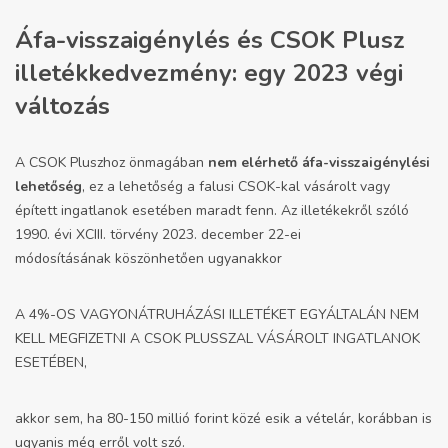
Áfa-visszaigénylés és CSOK Plusz
illetékkedvezmény: egy 2023 végi
változás
A CSOK Pluszhoz önmagában
nem elérhető áfa-visszaigénylési
lehetőség
, ez a lehetőség a falusi CSOK-kal vásárolt vagy
épített ingatlanok esetében maradt fenn. Az illetékekről szóló
1990. évi XCIII. törvény
2023. december 22-ei
módosításának
köszönhetően ugyanakkor
A 4%-OS VAGYONÁTRUHÁZÁSI ILLETÉKET EGYÁLTALÁN NEM
KELL MEGFIZETNI A CSOK PLUSSZAL VÁSÁROLT INGATLANOK
ESETÉBEN,
akkor sem, ha 80-150 millió forint közé esik a vételár, korábban is
ugyanis még erről volt szó.