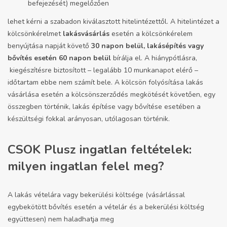
befejezését) megelőzően
lehet kérni a szabadon kiválasztott hitelintézettől. A hitelintézet a
kölcsönkérelmet
lakásvásárlás
esetén a kölcsönkérelem
benyújtása napját követő
30 napon belül, lakásépítés vagy
bővítés esetén 60 napon belül
bírálja el. A hiánypótlásra,
kiegészítésre biztosított – legalább 10 munkanapot elérő –
időtartam ebbe nem számít bele. A kölcsön folyósítása lakás
vásárlása esetén a kölcsönszerződés megkötését követően, egy
összegben történik, lakás építése vagy bővítése esetében a
készültségi fokkal arányosan, utólagosan történik.
CSOK Plusz ingatlan feltételek:
milyen ingatlan felel meg?
A lakás vételára vagy bekerülési költsége (vásárlással
egybekötött bővítés esetén a vételár és a bekerülési költség
együttesen) nem haladhatja meg