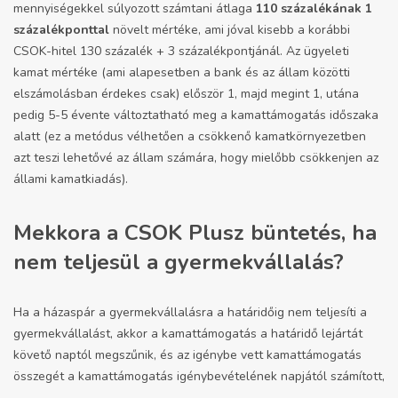
mennyiségekkel súlyozott számtani átlaga
110 százalékának 1
százalékponttal
növelt mértéke, ami jóval kisebb a korábbi
CSOK-hitel 130 százalék + 3 százalékpontjánál. Az ügyeleti
kamat mértéke (ami alapesetben a bank és az állam közötti
elszámolásban érdekes csak) először 1, majd megint 1, utána
pedig 5-5 évente változtatható meg a kamattámogatás időszaka
alatt (ez a metódus vélhetően a csökkenő kamatkörnyezetben
azt teszi lehetővé az állam számára, hogy mielőbb csökkenjen az
állami kamatkiadás).
Mekkora a CSOK Plusz büntetés, ha
nem teljesül a gyermekvállalás?
Ha a házaspár a gyermekvállalásra a határidőig nem teljesíti a
gyermekvállalást, akkor a kamattámogatás a határidő lejártát
követő naptól megszűnik, és az igénybe vett kamattámogatás
összegét a kamattámogatás igénybevételének napjától számított,