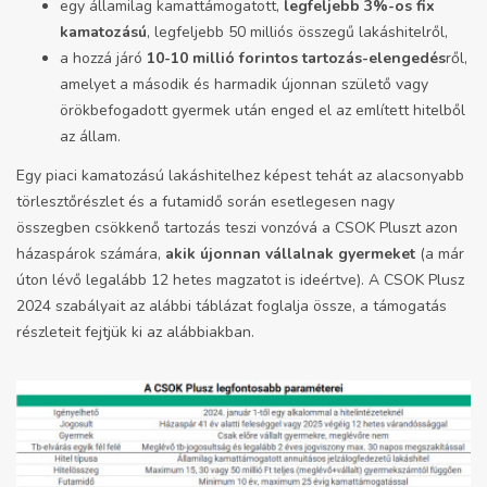
egy államilag kamattámogatott,
legfeljebb 3%-os fix
kamatozású
, legfeljebb 50 milliós összegű lakáshitelről,
a hozzá járó
10-10 millió forintos tartozás-elengedés
ről,
amelyet a második és harmadik újonnan születő vagy
örökbefogadott gyermek után enged el az említett hitelből
az állam.
Egy piaci kamatozású lakáshitelhez képest tehát az alacsonyabb
törlesztőrészlet és a futamidő során esetlegesen nagy
összegben csökkenő tartozás teszi vonzóvá a CSOK Pluszt azon
házaspárok számára,
akik újonnan vállalnak gyermeket
(a már
úton lévő legalább 12 hetes magzatot is ideértve). A CSOK Plusz
2024 szabályait az alábbi táblázat foglalja össze, a támogatás
részleteit fejtjük ki az alábbiakban.