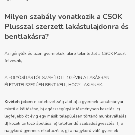
Milyen szabály vonatkozik a CSOK
Plusszal szerzett lakástulajdonra és
bentlakásra?
Az igénylők és azon gyermekük, akire tekintettel a CSOK Pluszt
felveszik,
A FOLYÓSÍTÁSTÓL SZÁMÍTOTT 10 ÉVIG A LAKÁSBAN
ÉLETVITELSZERŰEN BENT KELL, HOGY LAKJANAK.
Kivételt jelent
e kötelezettség alól a) a gyermek tanulmányai
miatti elköltözése, b) egészségügyi intézményben kezelés, c)
legfeljebb öt évig egy másik településen történő munkavállalás,
d) közeli tartozó ápolása, e) letöltendő szabadságvesztés, f) a
nagykorú gyermek elköltözése, g) a nagykorú váló gyermek