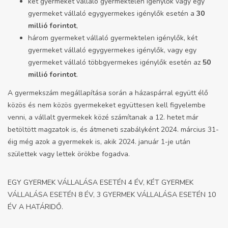
két gyermeket vállaló gyermektelen igénylők vagy egy
gyermeket vállaló egygyermekes igénylők esetén a
30
millió forintot
,
három gyermeket vállaló gyermektelen igénylők, két
gyermeket vállaló egygyermekes igénylők, vagy egy
gyermeket vállaló többgyermekes igénylők esetén az
50
millió forintot
.
A gyermekszám megállapítása során a házaspárral együtt élő
közös és nem közös gyermekeket együttesen kell figyelembe
venni, a vállalt gyermekek közé számítanak a 12. hetet már
betöltött magzatok is, és
átmeneti szabályként
2024. március 31-
éig még azok a gyermekek is, akik 2024. január 1-je után
születtek vagy lettek örökbe fogadva.
EGY GYERMEK VÁLLALÁSA ESETÉN 4 ÉV, KÉT GYERMEK
VÁLLALÁSA ESETÉN 8 ÉV, 3 GYERMEK VÁLLALÁSA ESETÉN 10
ÉV A HATÁRIDŐ.