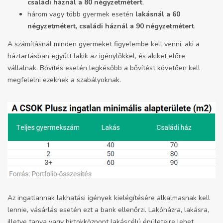
családi háznál a 80 négyzetmétert
,
három vagy több gyermek esetén
lakásnál a 60
négyzetmétert, családi háznál a 90 négyzetmétert
.
A számításnál minden gyermeket figyelembe kell venni, aki a
háztartásban együtt lakik az igénylőkkel, és akiket előre
vállalnak. Bővítés esetén legkésőbb a bővítést követően kell
megfelelni ezeknek a szabályoknak.
Az ingatlannak lakhatási igények kielégítésére alkalmasnak kell
lennie, vásárlás esetén ezt a bank ellenőrzi. Lakóházra, lakásra,
illetve tanya vagy birtokközpont lakáscélú épületeire lehet