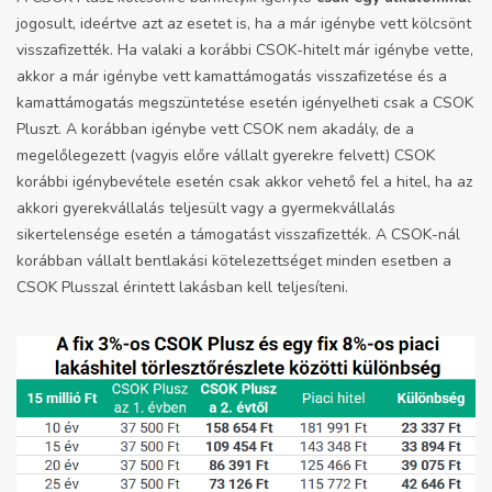
jogosult, ideértve azt az esetet is, ha a már igénybe vett kölcsönt
visszafizették. Ha valaki a korábbi CSOK-hitelt már igénybe vette,
akkor a már igénybe vett kamattámogatás visszafizetése és a
kamattámogatás megszüntetése esetén igényelheti csak a CSOK
Pluszt. A korábban igénybe vett CSOK nem akadály, de a
megelőlegezett (vagyis előre vállalt gyerekre felvett) CSOK
korábbi igénybevétele esetén csak akkor vehető fel a hitel, ha az
akkori gyerekvállalás teljesült vagy a gyermekvállalás
sikertelensége esetén a támogatást visszafizették. A CSOK-nál
korábban vállalt bentlakási kötelezettséget minden esetben a
CSOK Plusszal érintett lakásban kell teljesíteni.