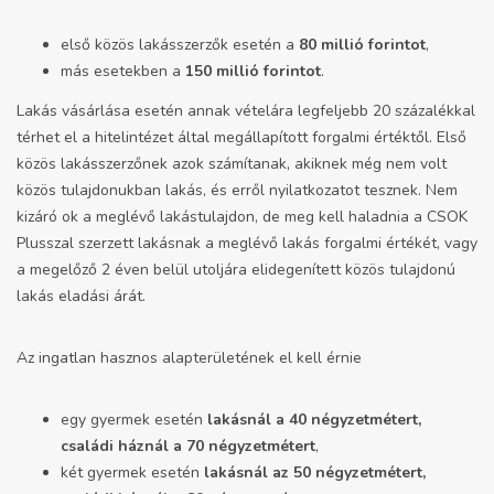
első közös lakásszerzők esetén a
80 millió forintot
,
más esetekben a
150 millió forintot
.
Lakás vásárlása esetén annak vételára legfeljebb 20 százalékkal
térhet el a hitelintézet által megállapított forgalmi értéktől. Első
közös lakásszerzőnek azok számítanak, akiknek még nem volt
közös tulajdonukban lakás, és erről nyilatkozatot tesznek. Nem
kizáró ok a meglévő lakástulajdon, de meg kell haladnia a CSOK
Plusszal szerzett lakásnak a meglévő lakás forgalmi értékét, vagy
a megelőző 2 éven belül utoljára elidegenített közös tulajdonú
lakás eladási árát.
Az ingatlan hasznos alapterületének el kell érnie
egy gyermek esetén
lakásnál a 40 négyzetmétert,
családi háznál a 70 négyzetmétert
,
két gyermek esetén
lakásnál az 50 négyzetmétert,