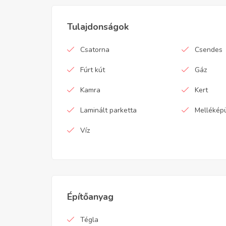
Tulajdonságok
Csatorna
Csendes
Fúrt kút
Gáz
Kamra
Kert
Laminált parketta
Mellékép
Víz
Építőanyag
Tégla