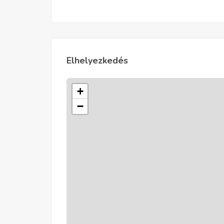
Elhelyezkedés
+
−