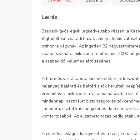
Családi ház
Szoba:
2
Fürdőszob
Leírás
Szabadkígyós egyik legkedveltebb részén, a Kasté
téglaépítésű családi házat, amely ideális választ
otthonra vágynak. Az ingatlan 92 négyzetméteres 
család számára, miközben a több mint 2000 négyz
a szabadidő kellemes eltöltéséhez.
A ház műszaki állapota kiemelkedően jó, köszönhe
műanyag bejárati és beltéri ajtók kerültek beépít
eredményez, miközben a villamoshálózat, a víz- és
mindennapi használat biztonságos és zökkenőment
– modern, esztétikus megjelenést kölcsönöznek a
komfortosabbá. Az aljzatbetonozás pedig stabil al
A csendes, világos környezet és a ház jó elosztá