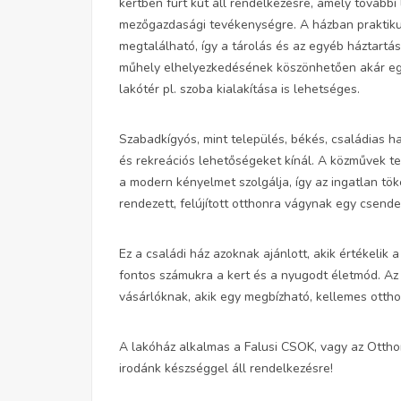
kertben fúrt kút áll rendelkezésre, amely tovább
mezőgazdasági tevékenységre. A házban praktiku
megtalálható, így a tárolás és az egyéb háztart
műhely elhelyezkedésének köszönhetően akár egy 
lakótér pl. szoba kialakítása is lehetséges.
Szabadkígyós, mint település, békés, családias ha
és rekreációs lehetőségeket kínál. A közművek tel
a modern kényelmet szolgálja, így az ingatlan tö
rendezett, felújított otthonra vágynak egy csende
Ez a családi ház azoknak ajánlott, akik értékelik
fontos számukra a kert és a nyugodt életmód. Az 
vásárlóknak, akik egy megbízható, kellemes otth
A lakóház alkalmas a Falusi CSOK, vagy az Ottho
irodánk készséggel áll rendelkezésre!