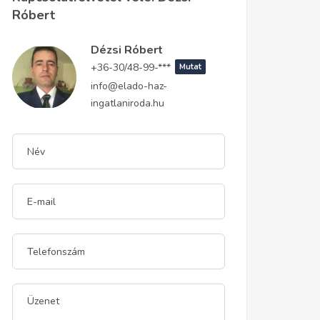
Róbert
Dézsi Róbert
+36-30/48-99-***
Mutat
info@elado-haz-
ingatlaniroda.hu