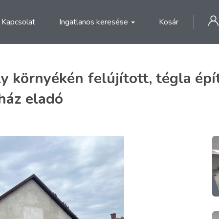
Kapcsolat
Ingatlanos keresése
Kosár
 környékén felújított, tégla épí
ház eladó