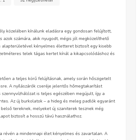
a:
1
92 négyzetméter
ly közelében kínálunk eladásra egy gondosan felújított,
ás azok számára, akik nyugodt, mégis jól megközelíthető
alapterületével kényelmes életteret biztosít egy kisebb
etméteres telek tágas kertet kínál a kikapcsolódáshoz és
tően a teljes körű felújításnak, amely során hőszigetelt
ésre. A nyílászárók cseréje jelentős hőmegtakarítást
 szennyvízhálózat is teljes egészében megújult, így a
es. Az új burkolatok – a hideg és meleg padlók egyaránt
 belső tereknek, melyeket új szaniterek tesznek még
apot biztosít a hosszú távú használathoz.
sa révén a mindennapi élet kényelmes és zavartalan. A