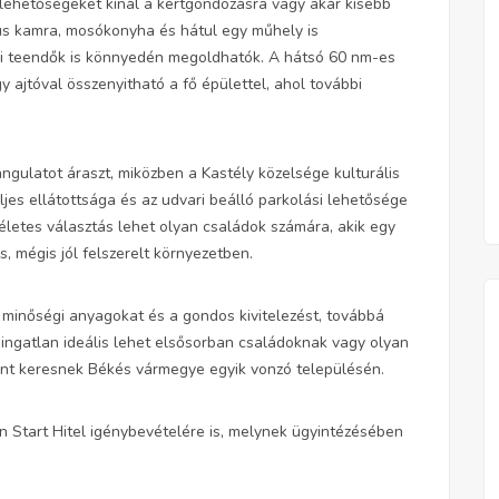
i lehetőségeket kínál a kertgondozásra vagy akár kisebb
s kamra, mosókonyha és hátul egy műhely is
ási teendők is könnyedén megoldhatók. A hátsó 60 nm-es
ajtóval összenyitható a fő épülettel, ahol további
ngulatot áraszt, miközben a Kastély közelsége kulturális
jes ellátottsága és az udvari beálló parkolási lehetősége
kéletes választás lehet olyan családok számára, akik egy
s, mégis jól felszerelt környezetben.
 a minőségi anyagokat és a gondos kivitelezést, továbbá
ingatlan ideális lehet elsősorban családoknak vagy olyan
ont keresnek Békés vármegye egyik vonzó településén.
n Start Hitel igénybevételére is, melynek ügyintézésében