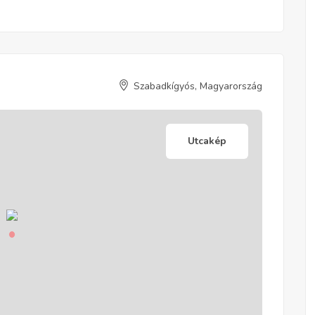
Szabadkígyós, Magyarország
Utcakép