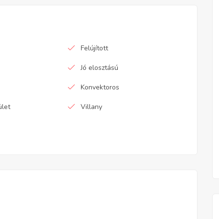
Felújított
Jó elosztású
Konvektoros
ület
Villany