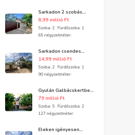
Sarkadon 2 szobás
részben felújított
8,99 millió
Ft
családi ház eladó
Szoba:
2
Fürdőszoba:
1
65 négyzetméter:
Sarkadon csendes
aszfaltozott utcában 2
14,99 millió
Ft
szobás, tégla építésű,
Szoba:
2
Fürdőszoba:
1
jó állapotú
90 négyzetméter:
padlásszobás ház eladó
Gyulán Galbácskertben
2008-ban épült kiváló
79 millió
Ft
állapotú padlásszobás
Szoba:
5
Fürdőszoba:
2
ház eladó 5 szobával és
127 négyzetméter:
2 fürdővel
Eleken igényesen