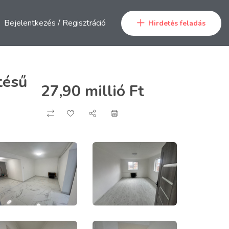
Bejelentkezés
/
Regisztráció
Hirdetés feladás
tésű
27,90 millió
Ft