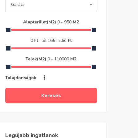
Garázs
Alapterület(m2)
0
-
950
M2
0
Ft
-tól
165 millió
Ft
Telek(m2)
0
-
110000
M2
Tulajdonságok
Keresés
Legújabb ingatlanok