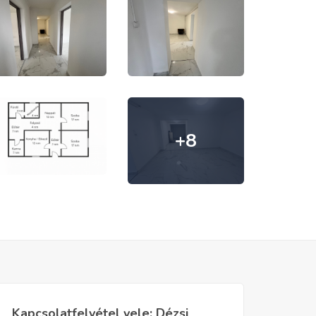
+8
Kapcsolatfelvétel vele: Dézsi