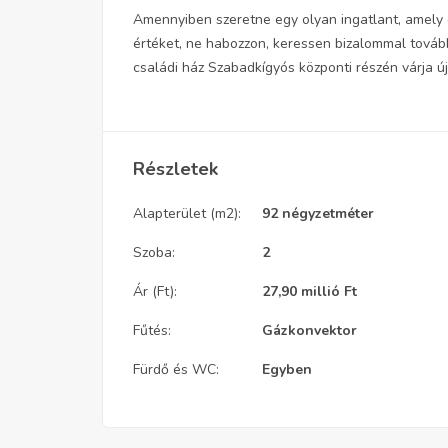
Amennyiben szeretne egy olyan ingatlant, amely e
értéket, ne habozzon, keressen bizalommal további
családi ház Szabadkígyós központi részén várja új
Részletek
Alapterület (m2):
92 négyzetméter
Szoba:
2
Ár (Ft):
27,90 millió
Ft
Fűtés:
Gázkonvektor
Fürdő és WC:
Egyben