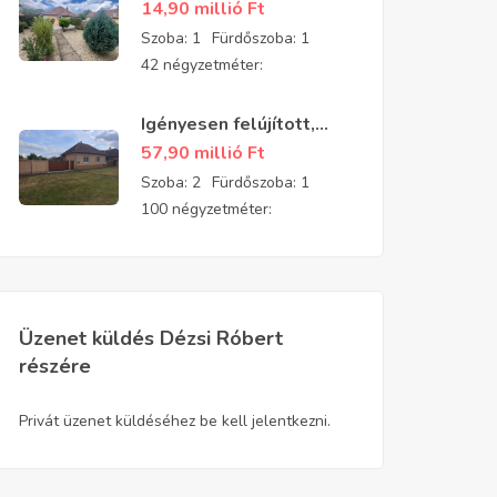
felújított, parkosított
14,90 millió
Ft
kis téglaház eladó
Szoba:
1
Fürdőszoba:
1
42 négyzetméter:
Igényesen felújított,
patika állapotú családi
57,90 millió
Ft
ház Gyulavári
Szoba:
2
Fürdőszoba:
1
központjának
100 négyzetméter:
közelében
Üzenet küldés Dézsi Róbert
részére
Privát üzenet küldéséhez be kell jelentkezni.