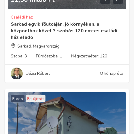
Családi ház
Sarkad egyik főutcáján, jó környéken, a
központhoz közel 3 szobás 120 nm-es családi
ház eladó
Sarkad, Magyarország
Szoba:
3
Fürdőszoba:
1
Négyzetméter:
120
Dézsi Róbert
8 hónap óta
Eladó
Felújított