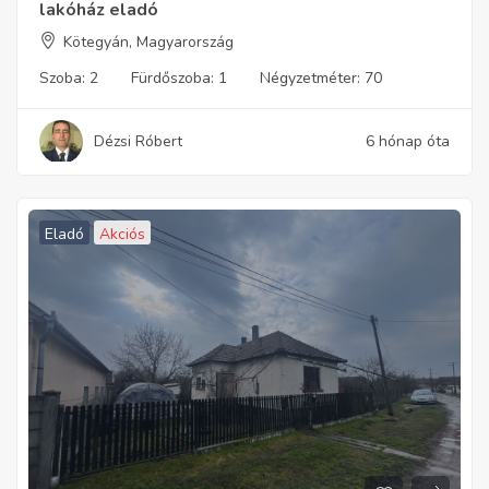
lakóház eladó
Kötegyán, Magyarország
Szoba:
2
Fürdőszoba:
1
Négyzetméter:
70
Dézsi Róbert
6 hónap óta
Eladó
Akciós