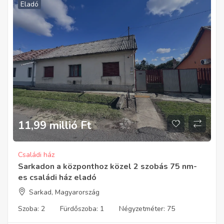
Eladó
11,99 millió
Ft
Családi ház
Sarkadon a központhoz közel 2 szobás 75 nm-
es családi ház eladó
Sarkad, Magyarország
Szoba:
2
Fürdőszoba:
1
Négyzetméter:
75