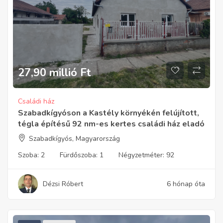
27,90 millió
Ft
Családi ház
Szabadkígyóson a Kastély környékén felújított,
tégla építésű 92 nm-es kertes családi ház eladó
Szabadkígyós, Magyarország
Szoba:
2
Fürdőszoba:
1
Négyzetméter:
92
Dézsi Róbert
6 hónap óta