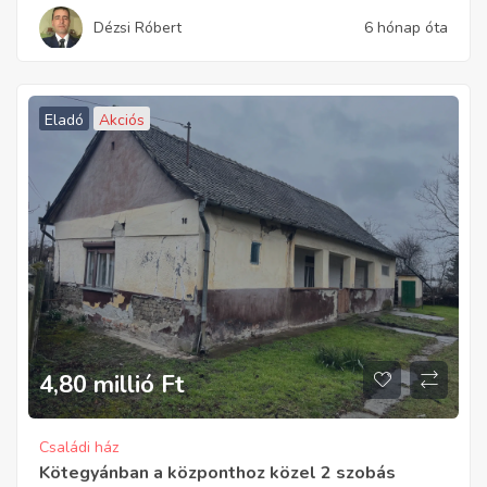
Dézsi Róbert
6 hónap óta
Eladó
Akciós
4,80 millió
Ft
Családi ház
Kötegyánban a központhoz közel 2 szobás