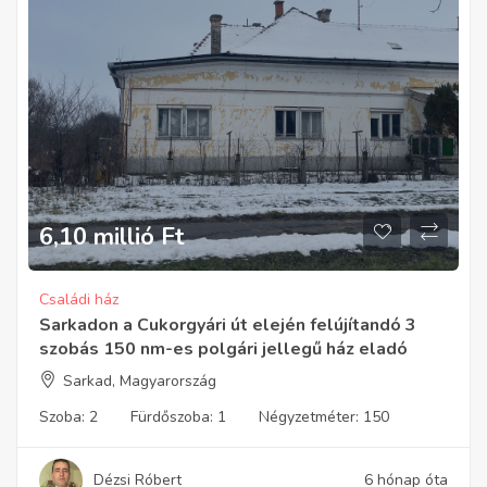
6,10 millió
Ft
Családi ház
Sarkadon a Cukorgyári út elején felújítandó 3
szobás 150 nm-es polgári jellegű ház eladó
Sarkad, Magyarország
Szoba:
2
Fürdőszoba:
1
Négyzetméter:
150
Dézsi Róbert
6 hónap óta