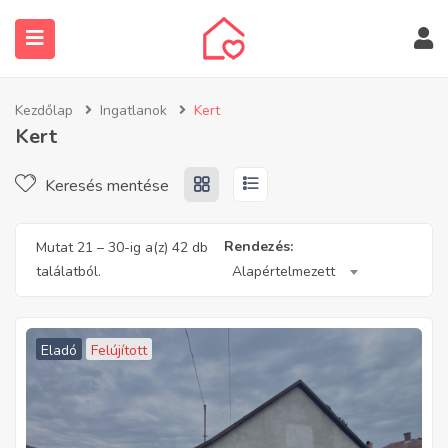
Kezdőlap
Ingatlanok
Kert
Kert
Keresés mentése
submenu (Ingatlanos keresése)
Rendezés:
Mutat
21
–
30
-ig a(z) 42 db
találatból.
Alapértelmezett
Eladó
Felújított