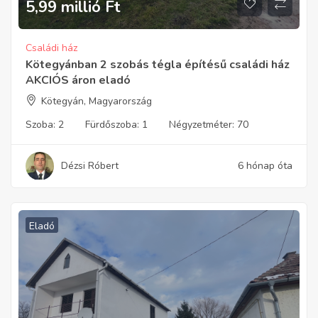
5,99 millió
Ft
Családi ház
Kötegyánban 2 szobás tégla építésű családi ház
AKCIÓS áron eladó
Kötegyán, Magyarország
Szoba:
2
Fürdőszoba:
1
Négyzetméter:
70
Dézsi Róbert
6 hónap óta
Eladó