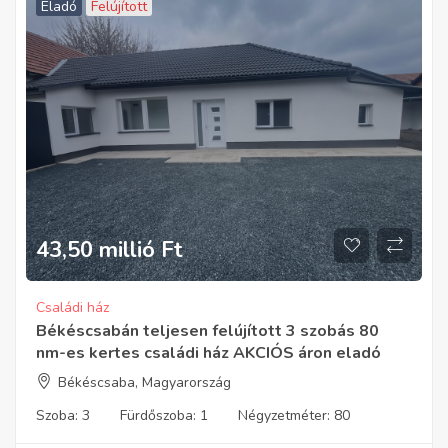
Eladó
Felújított
43,50 millió
Ft
Családi ház
Békéscsabán teljesen felújított 3 szobás 80
nm-es kertes családi ház AKCIÓS áron eladó
Békéscsaba, Magyarország
Szoba:
3
Fürdőszoba:
1
Négyzetméter:
80