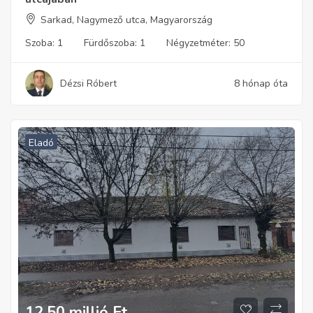
Sarkad, Nagymező utca, Magyarország
Szoba:
1
Fürdőszoba:
1
Négyzetméter:
50
Dézsi Róbert
8 hónap óta
Eladó
12,50 millió
Ft