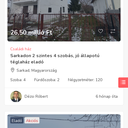
26,50 millió
Ft
Családi ház
Sarkadon 2 szintes 4 szobás, jó állapotú
téglaház eladó
Sarkad, Magyarország
Szoba:
4
Fürdőszoba:
2
Négyzetméter:
120
Dézsi Róbert
6 hónap óta
Eladó
Akciós