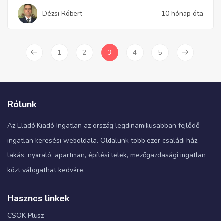
Dézsi Róbert
10 hónap óta
1
2
3
4
5
Rólunk
Az Eladó Kiadó Ingatlan az ország legdinamikusabban fejlődő
ingatlan keresési weboldala. Oldalunk több ezer családi ház,
lakás, nyaraló, apartman, építési telek, mezőgazdasági ingatlan
közt válogathat kedvére.
Hasznos linkek
CSOK Plusz