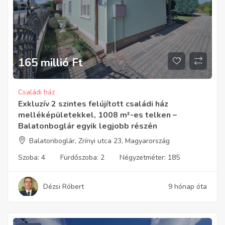
165 millió
Ft
Családi ház
Exkluzív 2 szintes felújított családi ház
melléképületekkel, 1008 m²-es telken –
Balatonboglár egyik legjobb részén
Balatonboglár, Zrínyi utca 23, Magyarország
Szoba:
4
Fürdőszoba:
2
Négyzetméter:
185
Dézsi Róbert
9 hónap óta