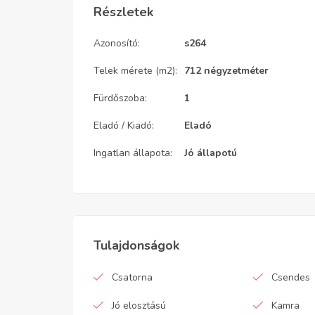
Részletek
Azonosító:
s264
Telek mérete (m2):
712 négyzetméter
Fürdőszoba:
1
Eladó / Kiadó:
Eladó
Ingatlan állapota:
Jó állapotú
Tulajdonságok
Csatorna
Csendes
Jó elosztású
Kamra