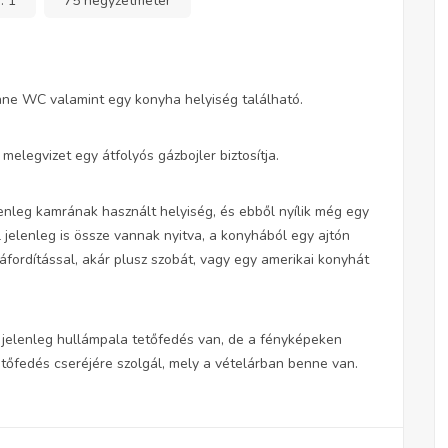
a:
1
75 négyzetméter
nne WC valamint egy konyha helyiség található.
elegvizet egy átfolyós gázbojler biztosítja.
lenleg kamrának használt helyiség, és ebből nyílik még egy
l jelenleg is össze vannak nyitva, a konyhából egy ajtón
 ráfordítással, akár plusz szobát, vagy egy amerikai konyhát
n jelenleg hullámpala tetőfedés van, de a fényképeken
tőfedés cseréjére szolgál, mely a vételárban benne van.