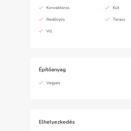
Konvektoros
Kút
Redőnyös
Terasz
Víz
Építőanyag
Vegyes
Elhelyezkedés