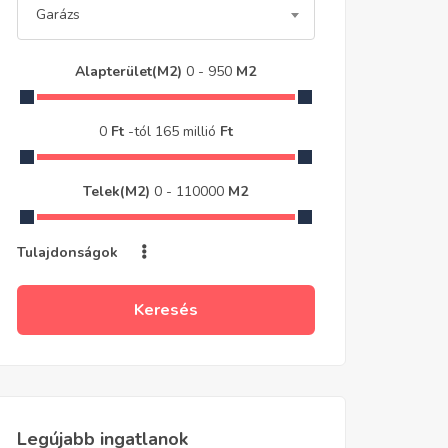
Garázs
Alapterület(m2)
0
-
950
M2
0
Ft
-tól
165 millió
Ft
Telek(m2)
0
-
110000
M2
Tulajdonságok
Keresés
Legújabb ingatlanok