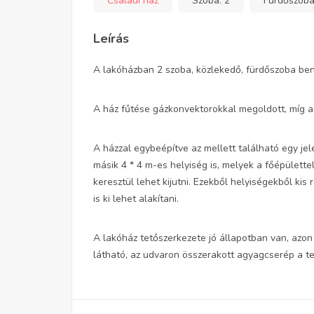
Családi ház
Szoba:
2
Fürdőszob
Leírás
A lakóházban 2 szoba, közlekedő, fürdőszoba be
A ház fűtése gázkonvektorokkal megoldott, míg a m
A házzal egybeépítve az mellett található egy je
másik 4 * 4 m-es helyiség is, melyek a főépülette
keresztül lehet kijutni. Ezekből helyiségekből kis
is ki lehet alakítani.
A lakóház tetőszerkezete jó állapotban van, azo
látható, az udvaron összerakott agyagcserép a te