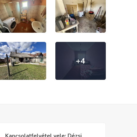
+4
Kapcsolatfelvétel vele: Dézsi