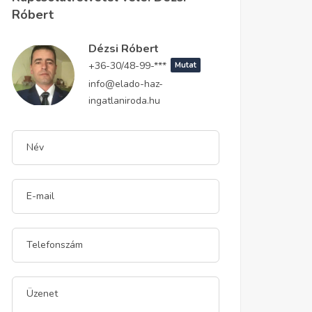
Róbert
Dézsi Róbert
+36-30/48-99-***
Mutat
info@elado-haz-
ingatlaniroda.hu