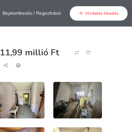
Bejelentkezés
/
Regisztráció
Hirdetés feladás
11,99 millió
Ft