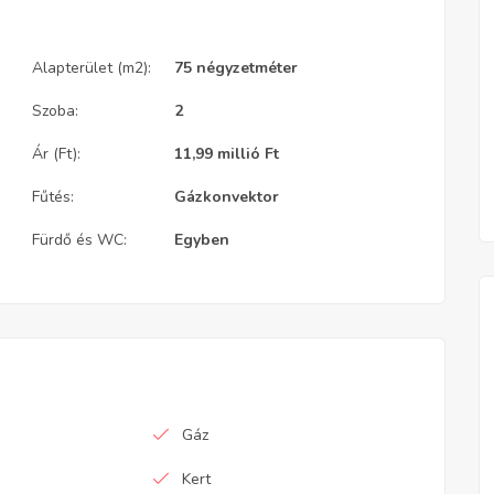
Alapterület (m2):
75 négyzetméter
Szoba:
2
Ár (Ft):
11,99 millió
Ft
Fűtés:
Gázkonvektor
Fürdő és WC:
Egyben
Gáz
Kert