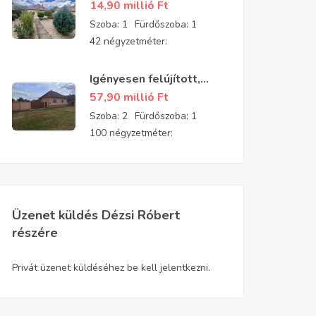
felújított, parkosított
14,90 millió
Ft
kis téglaház eladó
Szoba:
1
Fürdőszoba:
1
42 négyzetméter:
Igényesen felújított,
patika állapotú családi
57,90 millió
Ft
ház Gyulavári
Szoba:
2
Fürdőszoba:
1
központjának
100 négyzetméter:
közelében
Üzenet küldés Dézsi Róbert
részére
Privát üzenet küldéséhez be kell jelentkezni.