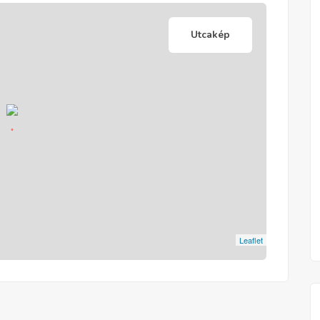
Utcakép
Leaflet