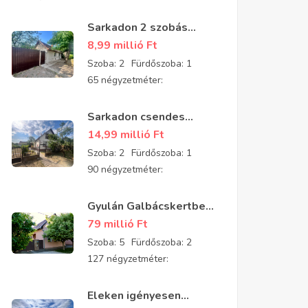
Sarkadon 2 szobás
részben felújított
8,99 millió
Ft
családi ház eladó
Szoba:
2
Fürdőszoba:
1
65 négyzetméter:
Sarkadon csendes
aszfaltozott utcában 2
14,99 millió
Ft
szobás, tégla építésű,
Szoba:
2
Fürdőszoba:
1
jó állapotú
90 négyzetméter:
padlásszobás ház eladó
Gyulán Galbácskertben
2008-ban épült kiváló
79 millió
Ft
állapotú padlásszobás
Szoba:
5
Fürdőszoba:
2
ház eladó 5 szobával és
127 négyzetméter:
2 fürdővel
Eleken igényesen