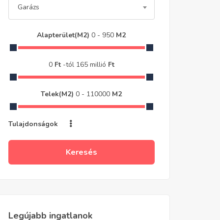
Garázs
Alapterület(m2)
0
-
950
M2
0
Ft
-tól
165 millió
Ft
Telek(m2)
0
-
110000
M2
Tulajdonságok
Keresés
Legújabb ingatlanok