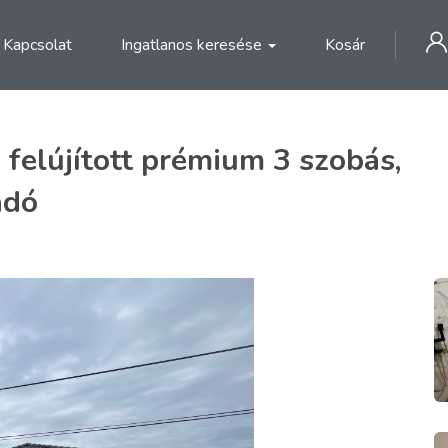
Kapcsolat
Ingatlanos keresése
Kosár
felújított prémium 3 szobás,
adó