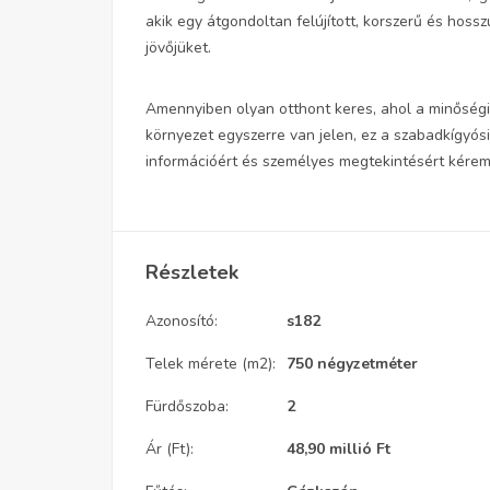
akik egy átgondoltan felújított, korszerű és hoss
jövőjüket.
Amennyiben olyan otthont keres, ahol a minőségi 
környezet egyszerre van jelen, ez a szabadkígyós
információért és személyes megtekintésért kérem
Részletek
Azonosító:
s182
Telek mérete (m2):
750 négyzetméter
Fürdőszoba:
2
Ár (Ft):
48,90 millió
Ft