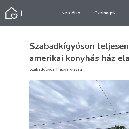
Kezdőlap
Csomagok
Szabadkígyóson teljesen 
amerikai konyhás ház el
Szabadkígyós, Magyarország