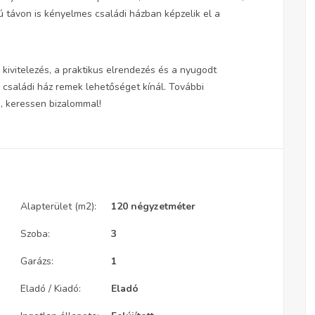
zú távon is kényelmes családi házban képzelik el a
kivitelezés, a praktikus elrendezés és a nyugodt
i családi ház remek lehetőséget kínál. További
, keressen bizalommal!
Alapterület (m2):
120 négyzetméter
Szoba:
3
Garázs:
1
Eladó / Kiadó:
Eladó