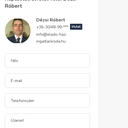
Róbert
Dézsi Róbert
+36-30/48-99-***
Mutat
info@elado-haz-
ingatlaniroda.hu