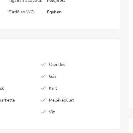
Ingatlan állapota:
Felújított
Fürdő és WC:
Egyben
Csendes
Gáz
ású
Kert
parketta
Melléképület
Víz