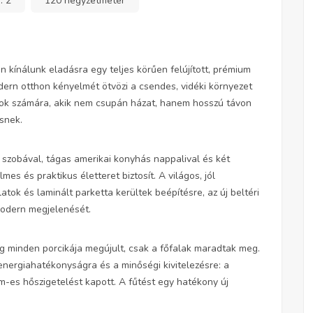
a:
2
120 négyzetméter
 kínálunk eladásra egy teljes körűen felújított, prémium
dern otthon kényelmét ötvözi a csendes, vidéki környezet
azok számára, akik nem csupán házat, hanem hosszú távon
snek.
szobával, tágas amerikai konyhás nappalival és két
es és praktikus életteret biztosít. A világos, jól
ok és laminált parketta kerültek beépítésre, az új beltéri
modern megjelenését.
ilag minden porcikája megújult, csak a főfalak maradtak meg.
z energiahatékonyságra és a minőségi kivitelezésre: a
-es hőszigetelést kapott. A fűtést egy hatékony új