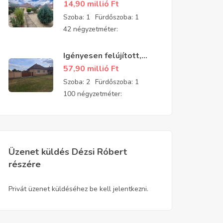
felújított, parkosított
14,90 millió
Ft
kis téglaház eladó
Szoba:
1
Fürdőszoba:
1
42 négyzetméter:
Igényesen felújított,
patika állapotú családi
57,90 millió
Ft
ház Gyulavári
Szoba:
2
Fürdőszoba:
1
központjának
100 négyzetméter:
közelében
Üzenet küldés Dézsi Róbert
részére
Privát üzenet küldéséhez be kell jelentkezni.