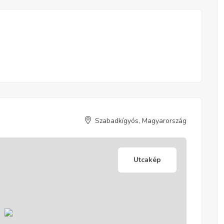
Szabadkígyós, Magyarország
Utcakép