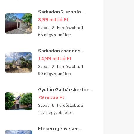
Sarkadon 2 szobás
részben felújított
8,99 millió
Ft
családi ház eladó
Szoba:
2
Fürdőszoba:
1
65 négyzetméter:
Sarkadon csendes
aszfaltozott utcában 2
14,99 millió
Ft
szobás, tégla építésű,
Szoba:
2
Fürdőszoba:
1
jó állapotú
90 négyzetméter:
padlásszobás ház eladó
Gyulán Galbácskertben
2008-ban épült kiváló
79 millió
Ft
állapotú padlásszobás
Szoba:
5
Fürdőszoba:
2
ház eladó 5 szobával és
127 négyzetméter:
2 fürdővel
Eleken igényesen