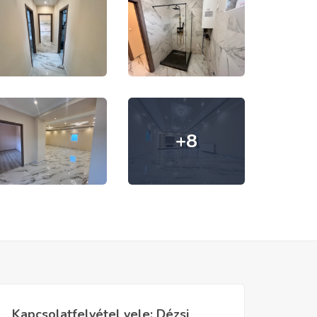
+8
Kapcsolatfelvétel vele: Dézsi