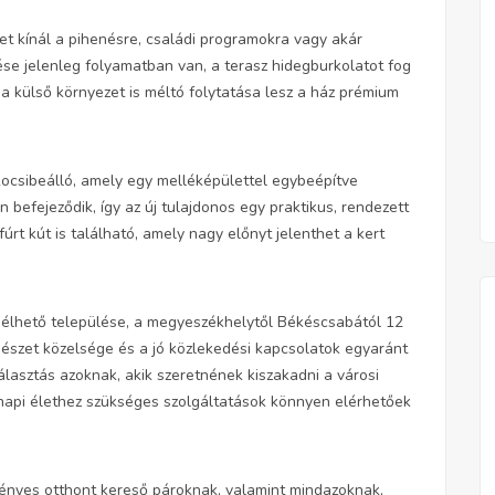
t kínál a pihenésre, családi programokra vagy akár
ése jelenleg folyamatban van, a terasz hidegburkolatot fog
y a külső környezet is méltó folytatása lesz a ház prémium
 kocsibeálló, amely egy melléképülettel egybeépítve
 befejeződik, így az új tulajdonos egy praktikus, rendezett
úrt kút is található, amely nagy előnyt jelenthet a kert
élhető települése, a megyeszékhelytől Békéscsabától 12
mészet közelsége és a jó közlekedési kapcsolatok egyaránt
álasztás azoknak, akik szeretnének kiszakadni a városi
napi élethez szükséges szolgáltatások könnyen elérhetőek
gényes otthont kereső pároknak, valamint mindazoknak,