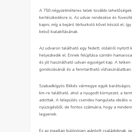
A 750 négyzetméteres telek további lehetőségeke
kertészkedésre is. Az udvar rendezése és füvesít
kapni, míg a bejáró térburkoló kővel készül el, íg
belső kialakításának.
Az udvaron található egy fedett, oldalról nyitott
helyezkedik el. Ennek felújítása szintén hamarosan
és jól használható udvari egységet kap. A telken f
gondozásánál és a fenntartható vízhasználatban.
Szabadkígyós Békés vármegye egyik barátságos, 
km-re található, ahol a nyugodt környezet, a ter
adottak. A település csendes hangulata ideális v
nyüzsgésből, de fontos számukra, hogy a minden
legyenek.
Ez az ingatlan különösen ajánlott családoknak, i