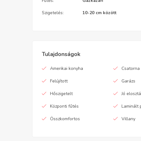
Fűtés:
Gázkazán
Szigetelés:
10-20 cm között
Tulajdonságok
Amerikai konyha
Csatorna
Felújított
Garázs
Hőszigetelt
Jó eloszt
Központi fűtés
Laminált 
Összkomfortos
Villany