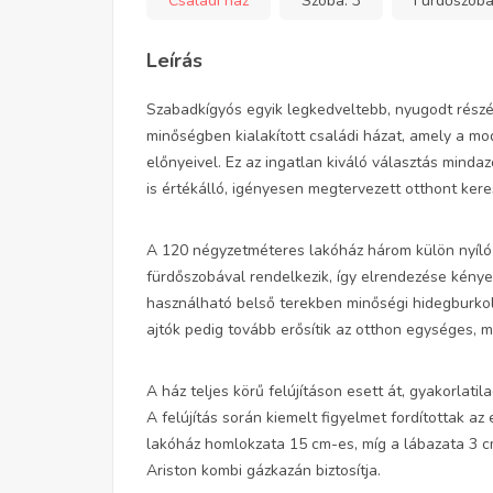
Családi ház
Szoba:
3
Fürdőszob
Leírás
Szabadkígyós egyik legkedveltebb, nyugodt részén
minőségben kialakított családi házat, amely a mo
előnyeivel. Ez az ingatlan kiváló választás mind
is értékálló, igényesen megtervezett otthont kere
A 120 négyzetméteres lakóház három külön nyíló 
fürdőszobával rendelkezik, így elrendezése kényelm
használható belső terekben minőségi hidegburkolat
ajtók pedig tovább erősítik az otthon egységes, 
A ház teljes körű felújításon esett át, gyakorlat
A felújítás során kiemelt figyelmet fordítottak a
lakóház homlokzata 15 cm-es, míg a lábazata 3 cm
Ariston kombi gázkazán biztosítja.