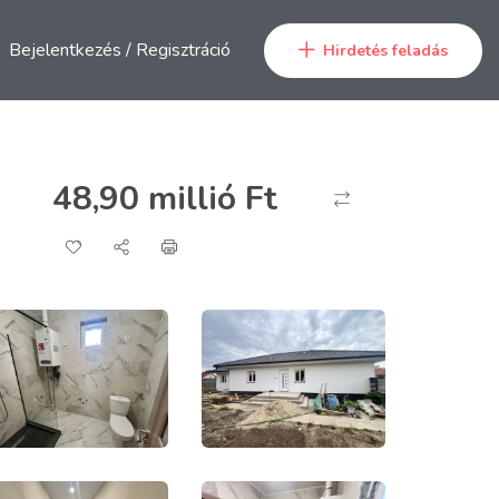
Bejelentkezés
/
Regisztráció
Hirdetés feladás
48,90 millió
Ft