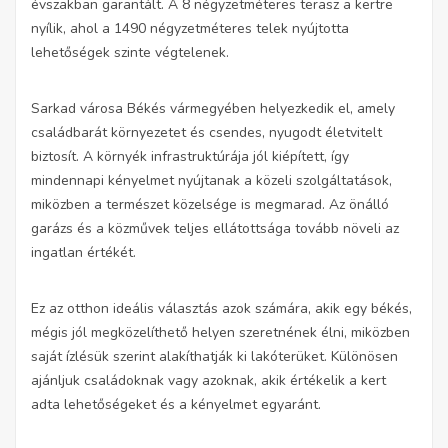
évszakban garantált. A 8 négyzetméteres terasz a kertre
nyílik, ahol a 1490 négyzetméteres telek nyújtotta
lehetőségek szinte végtelenek.
Sarkad városa Békés vármegyében helyezkedik el, amely
családbarát környezetet és csendes, nyugodt életvitelt
biztosít. A környék infrastruktúrája jól kiépített, így
mindennapi kényelmet nyújtanak a közeli szolgáltatások,
miközben a természet közelsége is megmarad. Az önálló
garázs és a közművek teljes ellátottsága tovább növeli az
ingatlan értékét.
Ez az otthon ideális választás azok számára, akik egy békés,
mégis jól megközelíthető helyen szeretnének élni, miközben
saját ízlésük szerint alakíthatják ki lakóterüket. Különösen
ajánljuk családoknak vagy azoknak, akik értékelik a kert
adta lehetőségeket és a kényelmet egyaránt.