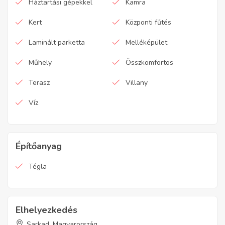
Háztartási gépekkel
Kamra
Kert
Központi fűtés
Laminált parketta
Melléképület
Műhely
Összkomfortos
Terasz
Villany
Víz
Építőanyag
Tégla
Elhelyezkedés
Sarkad, Magyarország