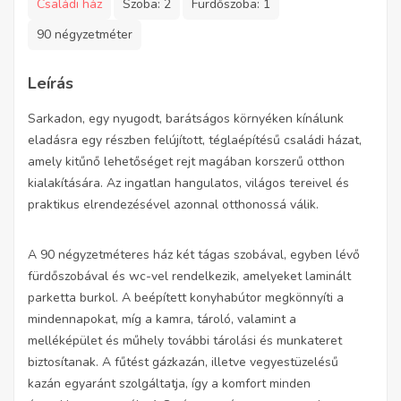
Családi ház
Szoba:
2
Fürdőszoba:
1
90 négyzetméter
Leírás
Sarkadon, egy nyugodt, barátságos környéken kínálunk
eladásra egy részben felújított, téglaépítésű családi házat,
amely kitűnő lehetőséget rejt magában korszerű otthon
kialakítására. Az ingatlan hangulatos, világos tereivel és
praktikus elrendezésével azonnal otthonossá válik.
A 90 négyzetméteres ház két tágas szobával, egyben lévő
fürdőszobával és wc-vel rendelkezik, amelyeket laminált
parketta burkol. A beépített konyhabútor megkönnyíti a
mindennapokat, míg a kamra, tároló, valamint a
melléképület és műhely további tárolási és munkateret
biztosítanak. A fűtést gázkazán, illetve vegyestüzelésű
kazán egyaránt szolgáltatja, így a komfort minden