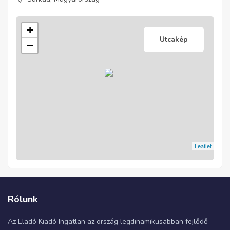
+
Utcakép
−
Leaflet
Rólunk
Az Eladó Kiadó Ingatlan az ország legdinamikusabban fejlődő