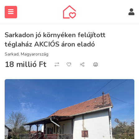
Sarkadon jó környéken felújított
téglaház AKCIÓS áron eladó
Sarkad, Magyarország
18 millió
Ft
submenu (Ingatlanos keresése)