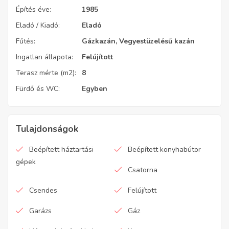
Építés éve:
1985
Eladó / Kiadó:
Eladó
Fűtés:
Gázkazán, Vegyestüzelésű kazán
Ingatlan állapota:
Felújított
Terasz mérte (m2):
8
Fürdő és WC:
Egyben
Tulajdonságok
Beépített háztartási
Beépített konyhabútor
gépek
Csatorna
Csendes
Felújított
Garázs
Gáz