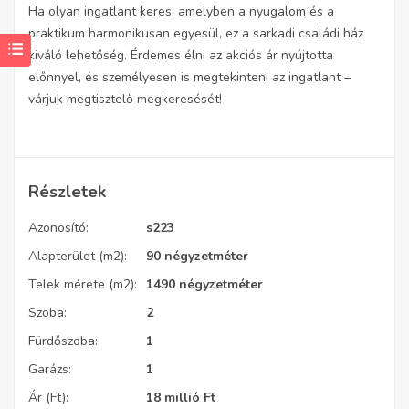
Ha olyan ingatlant keres, amelyben a nyugalom és a
praktikum harmonikusan egyesül, ez a sarkadi családi ház
kiváló lehetőség. Érdemes élni az akciós ár nyújtotta
előnnyel, és személyesen is megtekinteni az ingatlant –
várjuk megtisztelő megkeresését!
Részletek
Azonosító:
s223
Alapterület (m2):
90 négyzetméter
Telek mérete (m2):
1490 négyzetméter
Szoba:
2
Fürdőszoba:
1
Garázs:
1
Ár (Ft):
18 millió
Ft