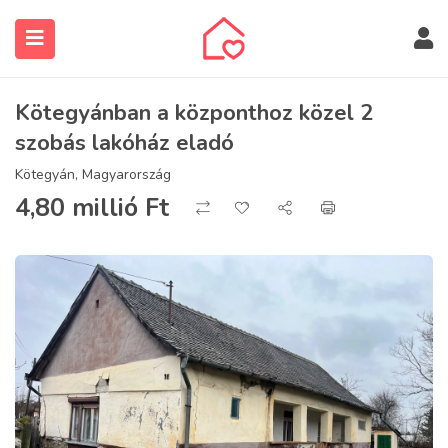
Kötegyánban a központhoz közel 2
szobás lakóház eladó
Kötegyán, Magyarország
4,80 millió
Ft
submenu (Ingatlanos keresése)