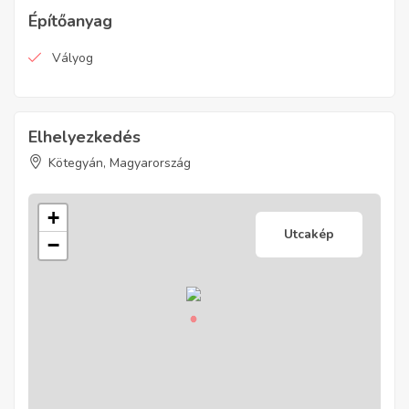
Építőanyag
Vályog
Elhelyezkedés
Kötegyán, Magyarország
+
Utcakép
−