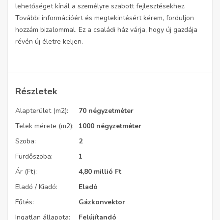
lehetőséget kínál a személyre szabott fejlesztésekhez.
További információért és megtekintésért kérem, forduljon
hozzám bizalommal. Ez a családi ház várja, hogy új gazdája
révén új életre keljen.
Részletek
Alapterület (m2):
70 négyzetméter
Telek mérete (m2):
1000 négyzetméter
Szoba:
2
Fürdőszoba:
1
Ár (Ft):
4,80 millió
Ft
Eladó / Kiadó:
Eladó
Fűtés:
Gázkonvektor
Ingatlan állapota:
Felújítandó