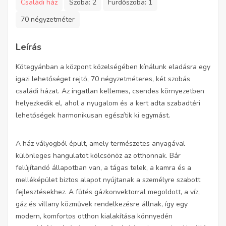
Családi ház
Szoba:
2
Fürdőszoba:
1
70 négyzetméter
Leírás
Kötegyánban a központ közelségében kínálunk eladásra egy
igazi lehetőséget rejtő, 70 négyzetméteres, két szobás
családi házat. Az ingatlan kellemes, csendes környezetben
helyezkedik el, ahol a nyugalom és a kert adta szabadtéri
lehetőségek harmonikusan egészítik ki egymást.
A ház vályogból épült, amely természetes anyagával
különleges hangulatot kölcsönöz az otthonnak. Bár
felújítandó állapotban van, a tágas telek, a kamra és a
melléképület biztos alapot nyújtanak a személyre szabott
fejlesztésekhez. A fűtés gázkonvektorral megoldott, a víz,
gáz és villany közművek rendelkezésre állnak, így egy
modern, komfortos otthon kialakítása könnyedén