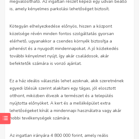
megvalósítható. Az ingatlan részét képezi egy udvari beálló
is, amely kényelmes parkolási lehetőséget biztosít.
Kötegyán elhelyezkedése előnyös, hiszen a központ
közelsége révén minden fontos szolgáltatás gyorsan
elérhető, ugyanakkor a csendes környék biztosítja a
pihenést és a nyugodt mindennapokat. A jó közlekedés
további kényelmet nyújt, így akár családosok, akár
befektetők számára is vonzó ajánlat.
Ez a ház ideális választás lehet azoknak, akik szeretnének
egyedi ízlésük szerint alakítani egy tágas, jól elosztott
otthont, miközben élvezik a természet és a település
nyújtotta előnyöket. A kert és a melléképület extra
lehetőségeket kínál a mindennapi használatra vagy akár
hobbi tevékenységek számára.
Az ingatlan irányára 4 800 000 forint, amely reális