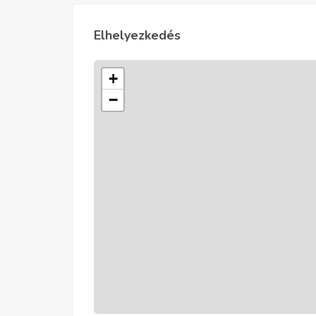
Elhelyezkedés
+
−