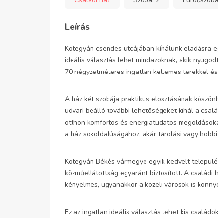
Családi ház
Szoba:
2
Fürdőszob
Leírás
Kötegyán csendes utcájában kínálunk eladásra eg
ideális választás lehet mindazoknak, akik nyugod
70 négyzetméteres ingatlan kellemes terekkel és v
A ház két szobája praktikus elosztásának köszönh
udvari beálló további lehetőségeket kínál a csal
otthon komfortos és energiatudatos megoldásokat
a ház sokoldalúságához, akár tárolási vagy hobbi
Kötegyán Békés vármegye egyik kedvelt települése
közműellátottság egyaránt biztosított. A családi
kényelmes, ugyanakkor a közeli városok is könny
Ez az ingatlan ideális választás lehet kis család