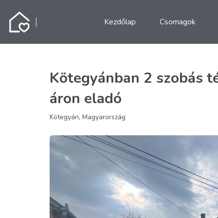
Kezdőlap
Csomagok
Kötegyánban 2 szobás té
áron eladó
Kötegyán, Magyarország