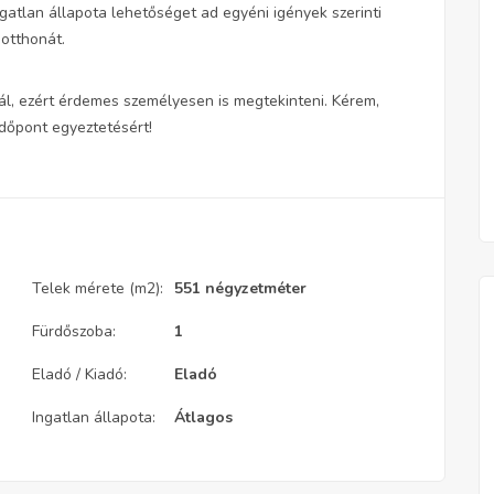
ngatlan állapota lehetőséget ad egyéni igények szerinti
 otthonát.
ál, ezért érdemes személyesen is megtekinteni. Kérem,
időpont egyeztetésért!
Telek mérete (m2):
551 négyzetméter
Fürdőszoba:
1
Eladó / Kiadó:
Eladó
Ingatlan állapota:
Átlagos