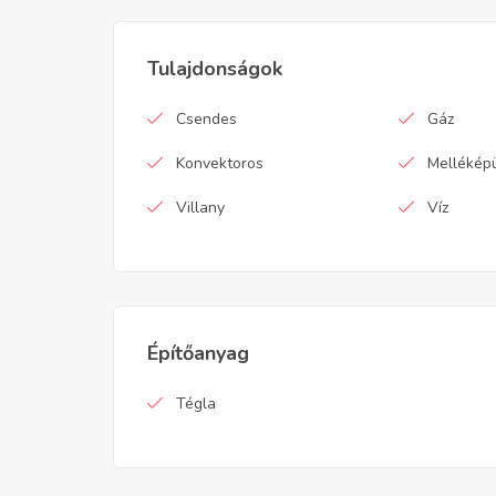
Tulajdonságok
Csendes
Gáz
Konvektoros
Mellékép
Villany
Víz
Építőanyag
Tégla