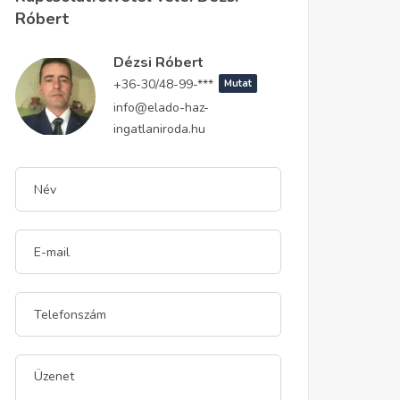
Róbert
Dézsi Róbert
+36-30/48-99-***
Mutat
info@elado-haz-
ingatlaniroda.hu