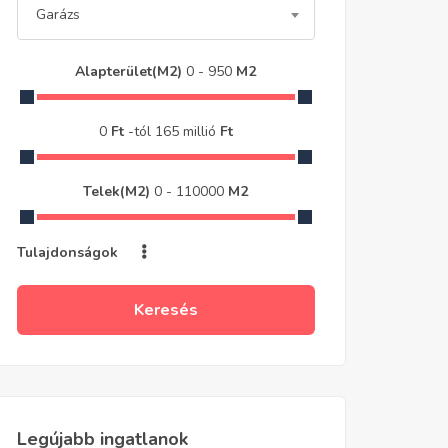
Garázs
Alapterület(m2)
0
-
950
M2
0
Ft
-tól
165 millió
Ft
Telek(m2)
0
-
110000
M2
Tulajdonságok
Keresés
Legújabb ingatlanok