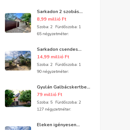
Sarkadon 2 szobás
részben felújított
8,99 millió
Ft
családi ház eladó
Szoba:
2
Fürdőszoba:
1
65 négyzetméter:
Sarkadon csendes
aszfaltozott utcában 2
14,99 millió
Ft
szobás, tégla építésű,
Szoba:
2
Fürdőszoba:
1
jó állapotú
90 négyzetméter:
padlásszobás ház eladó
Gyulán Galbácskertben
2008-ban épült kiváló
79 millió
Ft
állapotú padlásszobás
Szoba:
5
Fürdőszoba:
2
ház eladó 5 szobával és
127 négyzetméter:
2 fürdővel
Eleken igényesen