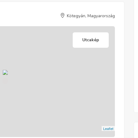
Kötegyán, Magyarország
Utcakép
Leaflet