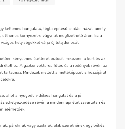
a:
1
70 négyzetméter
y kellemes hangulatú, tégla építésű családi házat, amely
t, otthonos környezetre vágynak megfizethető áron. Ez a
ilágos helyiségekkel várja új tulajdonosát.
etően kényelmes életteret biztosít, miközben a kert és az
ádi élethez. A gázkonvektoros fűtés és a redőnyök révén az
 tartalmaz. Mindezek mellett a melléképület is hozzájárul
 célokra.
, ahol a nyugodt, vidékies hangulat és a jó
 ház elhelyezkedése révén a mindennapi élet zavartalan és
en elérhetőek.
oknak, pároknak vagy azoknak, akik szeretnének egy békés,