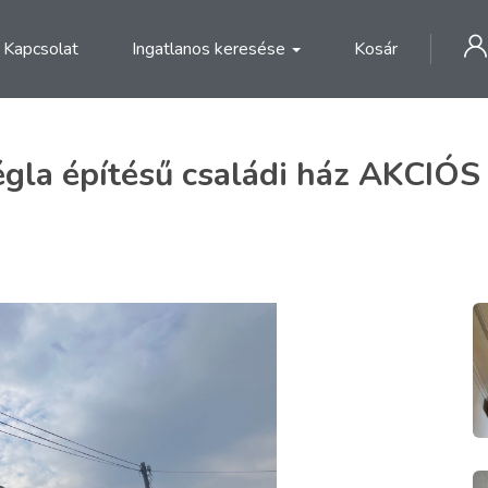
Kapcsolat
Ingatlanos keresése
Kosár
gla építésű családi ház AKCIÓS