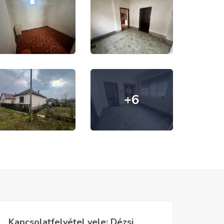
+6
Kapcsolatfelvétel vele: Dézsi