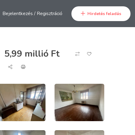
Bejelentkezés
/
Regisztráció
Hirdetés feladás
5,99 millió
Ft