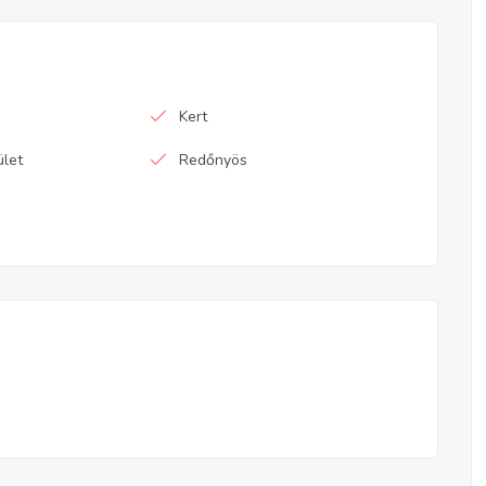
Kert
ület
Redőnyös