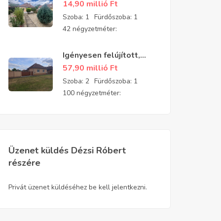
felújított, parkosított
14,90 millió
Ft
kis téglaház eladó
Szoba:
1
Fürdőszoba:
1
42 négyzetméter:
Igényesen felújított,
patika állapotú családi
57,90 millió
Ft
ház Gyulavári
Szoba:
2
Fürdőszoba:
1
központjának
100 négyzetméter:
közelében
Üzenet küldés Dézsi Róbert
részére
Privát üzenet küldéséhez be kell jelentkezni.