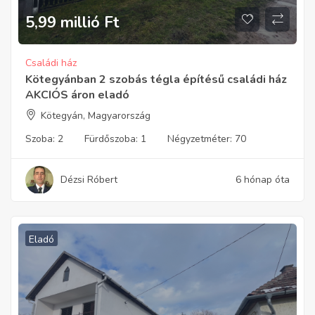
5,99 millió
Ft
Családi ház
Kötegyánban 2 szobás tégla építésű családi ház
AKCIÓS áron eladó
Kötegyán, Magyarország
Szoba:
2
Fürdőszoba:
1
Négyzetméter:
70
Dézsi Róbert
6 hónap óta
Eladó