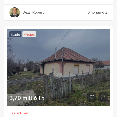
Dézsi Róbert
6 hónap óta
Eladó
Akciós
3,70 millió
Ft
Családi ház