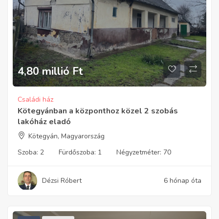
4,80 millió
Ft
Családi ház
Kötegyánban a központhoz közel 2 szobás
lakóház eladó
Kötegyán, Magyarország
Szoba:
2
Fürdőszoba:
1
Négyzetméter:
70
Dézsi Róbert
6 hónap óta