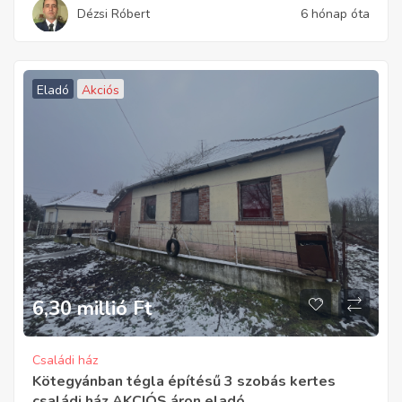
Dézsi Róbert
6 hónap óta
Eladó
Akciós
6,30 millió
Ft
Családi ház
Kötegyánban tégla építésű 3 szobás kertes
családi ház AKCIÓS áron eladó