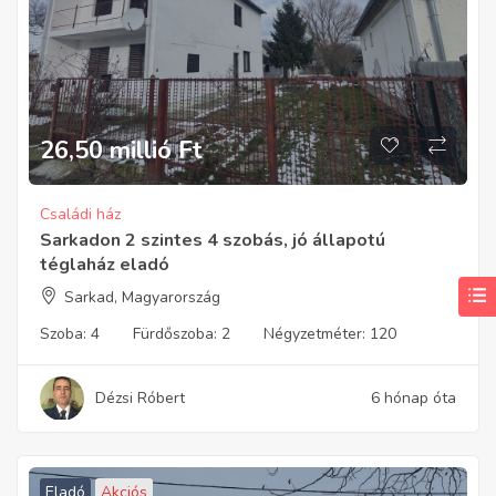
26,50 millió
Ft
Családi ház
Sarkadon 2 szintes 4 szobás, jó állapotú
téglaház eladó
Sarkad, Magyarország
Szoba:
4
Fürdőszoba:
2
Négyzetméter:
120
Dézsi Róbert
6 hónap óta
Eladó
Akciós