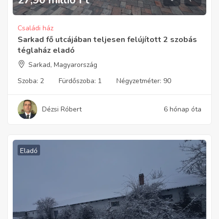
Családi ház
Sarkad fő utcájában teljesen felújított 2 szobás
téglaház eladó
Sarkad, Magyarország
Szoba:
2
Fürdőszoba:
1
Négyzetméter:
90
Dézsi Róbert
6 hónap óta
Eladó