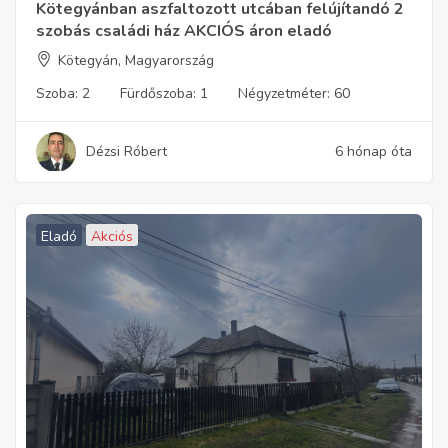
Kötegyánban aszfaltozott utcában felújítandó 2
szobás családi ház AKCIÓS áron eladó
Kötegyán, Magyarország
Szoba:
2
Fürdőszoba:
1
Négyzetméter:
60
Dézsi Róbert
6 hónap óta
Eladó
Akciós