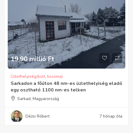
19,90 millió
Ft
Üzlethelyiség(bolt, kocsma)
Sarkadon a főúton 48 nm-es üzlethelyiség eladó
egy osztható 1100 nm-es telken
Sarkad, Magyarország
Dézsi Róbert
7 hónap óta