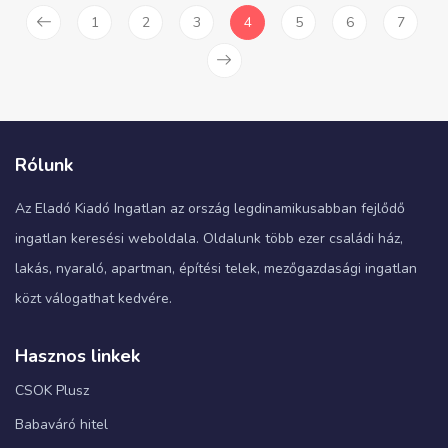
1
2
3
4
5
6
7
Rólunk
Az Eladó Kiadó Ingatlan az ország legdinamikusabban fejlődő
ingatlan keresési weboldala. Oldalunk több ezer családi ház,
lakás, nyaraló, apartman, építési telek, mezőgazdasági ingatlan
közt válogathat kedvére.
Hasznos linkek
CSOK Plusz
Babaváró hitel