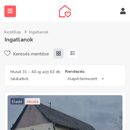
Kezdőlap
Ingatlanok
Ingatlanok
Keresés mentése
submenu (Ingatlanos keresése)
Rendezés:
Mutat
31
–
40
-ig a(z) 63 db
találatból.
Alapértelmezett
Eladó
Akciós