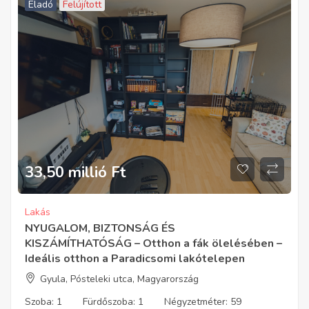
Eladó
Felújított
33,50 millió
Ft
Lakás
NYUGALOM, BIZTONSÁG ÉS
KISZÁMÍTHATÓSÁG – Otthon a fák ölelésében –
Ideális otthon a Paradicsomi lakótelepen
Gyula, Pósteleki utca, Magyarország
Szoba:
1
Fürdőszoba:
1
Négyzetméter:
59