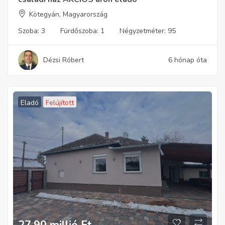
Kötegyán, Magyarország
Szoba:
3
Fürdőszoba:
1
Négyzetméter:
95
Dézsi Róbert
6 hónap óta
Eladó
Felújított
27,90 millió
Ft