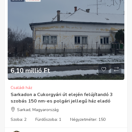
6,10 millió
Ft
Családi ház
Sarkadon a Cukorgyári út elején felújítandó 3
szobás 150 nm-es polgári jellegű ház eladó
Sarkad, Magyarország
Szoba:
2
Fürdőszoba:
1
Négyzetméter:
150