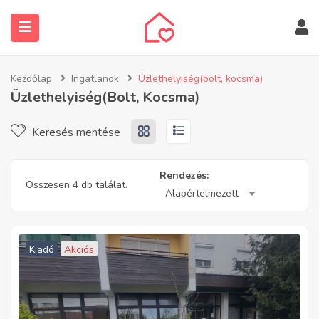
Kezdőlap
Ingatlanok
Üzlethelyiség(bolt, kocsma)
Üzlethelyiség(bolt, Kocsma)
Keresés mentése
submenu (Ingatlanos keresése)
Rendezés:
Összesen 4 db találat.
Alapértelmezett
Kiadó
Akciós