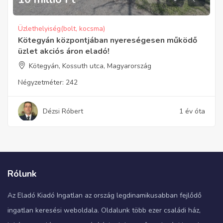
Üzlethelyiség(bolt, kocsma)
Kötegyán központjában nyereségesen működő
üzlet akciós áron eladó!
Kötegyán, Kossuth utca, Magyarország
Négyzetméter:
242
Dézsi Róbert
1 év óta
Rólunk
Az Eladó Kiadó Ingatlan az ország legdinamikusabban fejlődő
ingatlan keresési weboldala. Oldalunk több ezer családi ház,