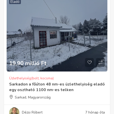
Eladó
19,90 millió
Ft
Üzlethelyiség(bolt, kocsma)
Sarkadon a főúton 48 nm-es üzlethelyiség eladó
egy osztható 1100 nm-es telken
Sarkad, Magyarország
Dézsi Róbert
7 hónap óta