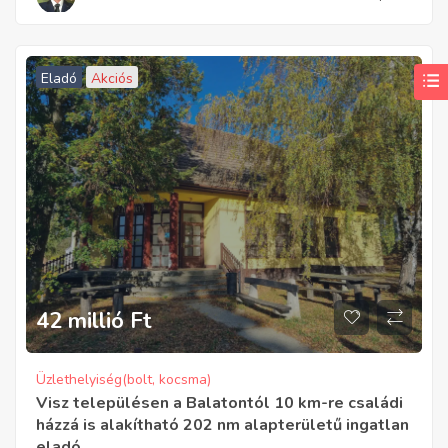
Eladó
Akciós
42 millió
Ft
Üzlethelyiség(bolt, kocsma)
Visz településen a Balatontól 10 km-re családi
házzá is alakítható 202 nm alapterületű ingatlan
eladó