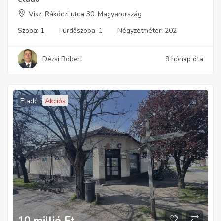
Visz, Rákóczi utca 30, Magyarország
Szoba:
1
Fürdőszoba:
1
Négyzetméter:
202
Dézsi Róbert
9 hónap óta
Eladó
Akciós
10 millió
Ft