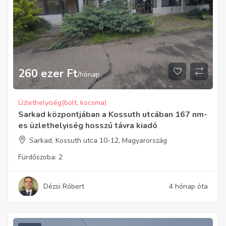
260 ezer
Ft
/hónap
Üzlethelyiség(bolt, kocsma)
Sarkad központjában a Kossuth utcában 167 nm-
es üzlethelyiség hosszú távra kiadó
Sarkad, Kossuth utca 10-12, Magyarország
Fürdőszoba:
2
Dézsi Róbert
4 hónap óta