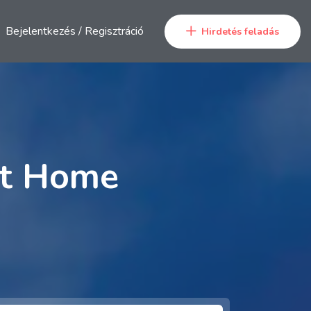
Bejelentkezés
/
Regisztráció
Hirdetés feladás
at Home