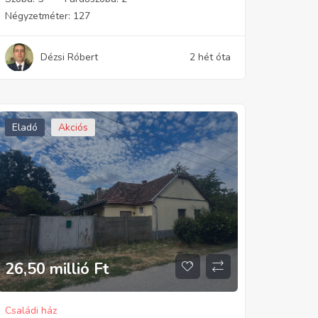
Négyzetméter:
127
Dézsi Róbert
2 hét óta
Eladó
Akciós
26,50 millió
Ft
Családi ház