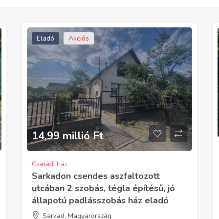
Eladó
Akciós
14,99 millió
Ft
Családi ház
Sarkadon csendes aszfaltozott
utcában 2 szobás, tégla építésű, jó
állapotú padlásszobás ház eladó
Sarkad, Magyarország