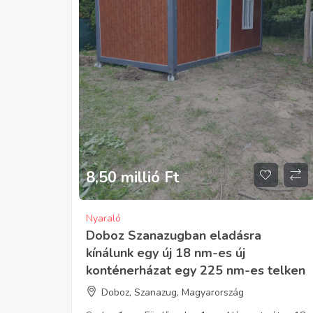
8,50 millió
Ft
Nyaraló
Doboz Szanazugban eladásra
kínálunk egy új 18 nm-es új
konténerházat egy 225 nm-es telken
Doboz, Szanazug, Magyarország