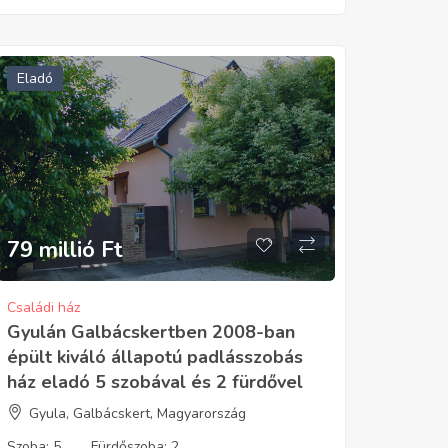
Eladó
79 millió
Ft
Családi ház
Gyulán Galbácskertben 2008-ban
épült kiváló állapotú padlásszobás
ház eladó 5 szobával és 2 fürdővel
Gyula, Galbácskert, Magyarország
Szoba:
5
Fürdőszoba:
2