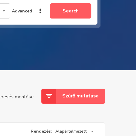
Search
Advanced
Szűrő mutatása
eresés mentése
Rendezés:
Alapértelmezett