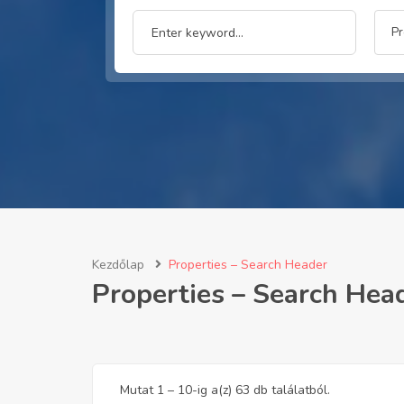
Pr
Kezdőlap
Properties – Search Header
Properties – Search Hea
Mutat
1
–
10
-ig a(z) 63 db találatból.