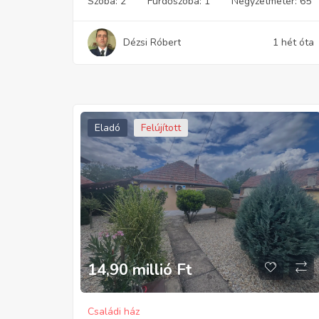
Szoba:
2
Fürdőszoba:
1
Négyzetméter:
65
Dézsi Róbert
1 hét óta
Eladó
Felújított
14,90 millió
Ft
Családi ház