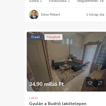
Szoba:
1
Fürdőszoba:
1
Négyzetméter:
18
Dézsi Róbert
1 hónap óta
Eladó
Felújított
34,90 millió
Ft
Lakás
Gyulán a Budrió lakótelepen