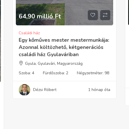
64,90 millió
Ft
Családi ház
Egy kőműves mester mestermunkája:
Azonnal költözhető, kétgenerációs
családi ház Gyulaváriban
Gyula, Gyulavári, Magyarország
Szoba:
4
Fürdőszoba:
2
Négyzetméter:
98
Dézsi Róbert
1 hónap óta