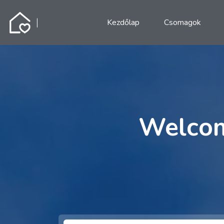
Kezdőlap
Csomagok
Welcom