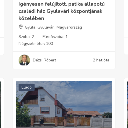
Igényesen felújított, patika állapotú
családi ház Gyulavári központjának
közelében
Gyula, Gyulavári, Magyarország
Szoba:
2
Fürdőszoba:
1
Négyzetméter:
100
Dézsi Róbert
2 hét óta
Eladó