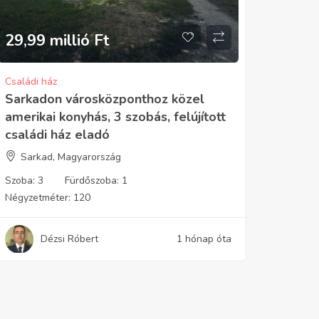
29,99 millió
Ft
Családi ház
Sarkadon városközponthoz közel
amerikai konyhás, 3 szobás, felújított
családi ház eladó
Sarkad, Magyarország
Szoba:
3
Fürdőszoba:
1
Négyzetméter:
120
Dézsi Róbert
1 hónap óta