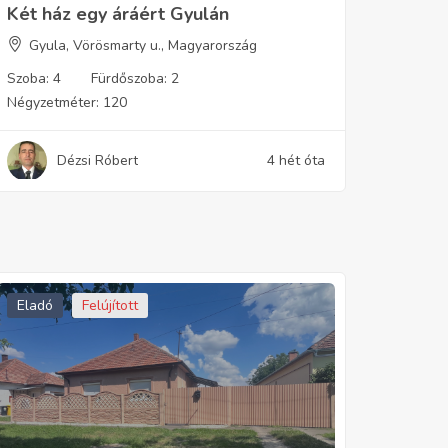
Két ház egy áráért Gyulán
Gyula, Vörösmarty u., Magyarország
Szoba:
4
Fürdőszoba:
2
Négyzetméter:
120
Dézsi Róbert
4 hét óta
Eladó
Felújított