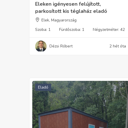
Eleken igényesen felújított,
parkosított kis téglaház eladó
Elek, Magyarország
Szoba:
1
Fürdőszoba:
1
Négyzetméter:
42
Dézsi Róbert
2 hét óta
Eladó