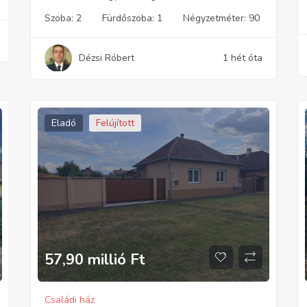
Szoba:
2
Fürdőszoba:
1
Négyzetméter:
90
Dézsi Róbert
1 hét óta
Eladó
Felújított
57,90 millió
Ft
Családi ház