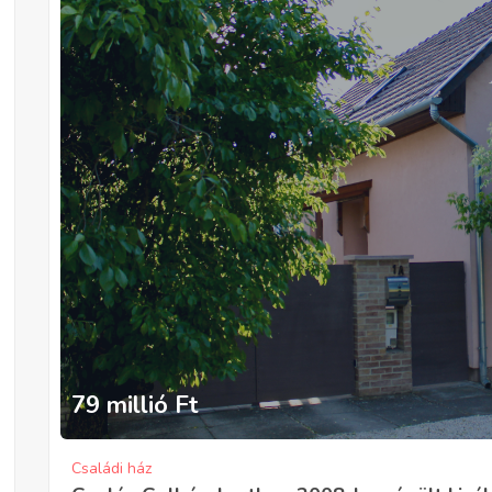
79 millió
Ft
Családi ház