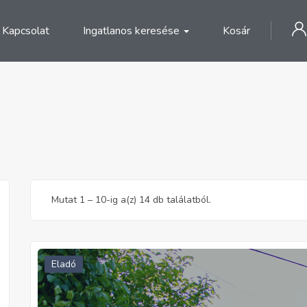
Kapcsolat
Ingatlanos keresése
Kosár
Mutat
1
–
10
-ig a(z) 14 db találatból.
Eladó