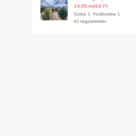
felújított, parkosított
14,90 millió
Ft
kis téglaház eladó
Szoba:
1
Fürdőszoba:
1
42 négyzetméter: