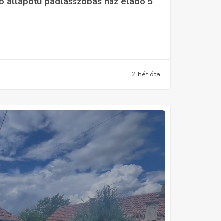
ó állapotú padlásszobás ház eladó 5
2 hét óta