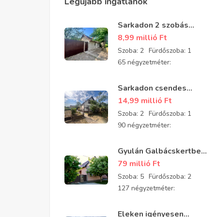
Legújabb ingatlanok
Sarkadon 2 szobás
részben felújított
8,99 millió
Ft
családi ház eladó
Szoba:
2
Fürdőszoba:
1
65 négyzetméter:
Sarkadon csendes
aszfaltozott utcában 2
14,99 millió
Ft
szobás, tégla építésű,
Szoba:
2
Fürdőszoba:
1
jó állapotú
90 négyzetméter:
padlásszobás ház eladó
Gyulán Galbácskertben
2008-ban épült kiváló
79 millió
Ft
állapotú padlásszobás
Szoba:
5
Fürdőszoba:
2
ház eladó 5 szobával és
127 négyzetméter:
2 fürdővel
Eleken igényesen