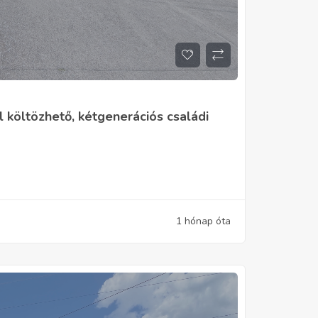
költözhető, kétgenerációs családi
1 hónap óta