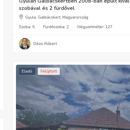
Gyulán Galbácskertben 2008-ban épült kivál
szobával és 2 fürdővel
Gyula, Galbácskert, Magyarország
Szoba:
5
Fürdőszoba:
2
Négyzetméter:
127
Dézsi Róbert
Eladó
Felújított