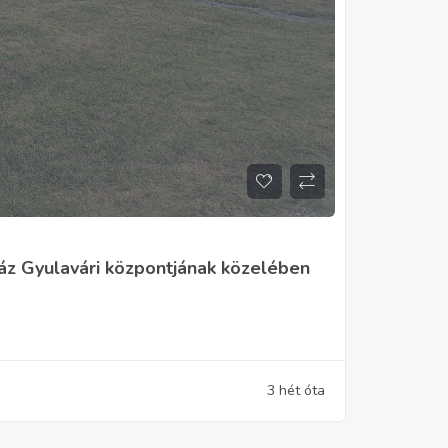
 ház Gyulavári központjának közelében
3 hét óta