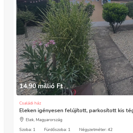
14,90 millió
Ft
Családi ház
Eleken igényesen felújított, parkosított kis t
Elek, Magyarország
Szoba:
1
Fürdőszoba:
1
Négyzetméter:
42