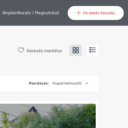
Bejelentkezés
/
Regisztráció
Hirdetés feladás
Keresés mentése
Rendezés:
Alapértelmezett