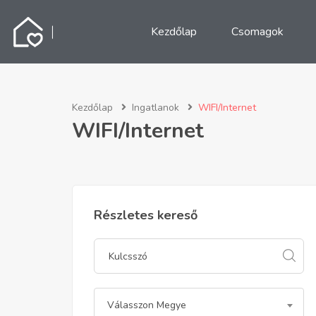
Kezdőlap
Csomagok
Kezdőlap
Ingatlanok
WIFI/Internet
WIFI/Internet
Részletes kereső
Válasszon Megye