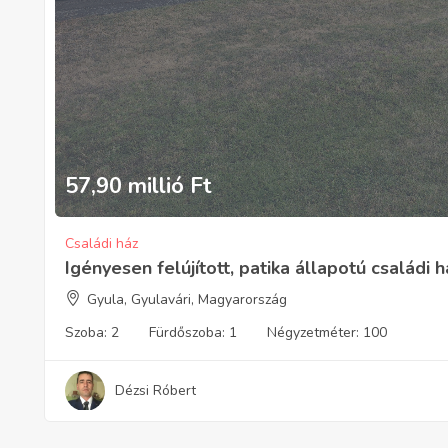
57,90 millió
Ft
Családi ház
Igényesen felújított, patika állapotú családi
Gyula, Gyulavári, Magyarország
Szoba:
2
Fürdőszoba:
1
Négyzetméter:
100
Dézsi Róbert