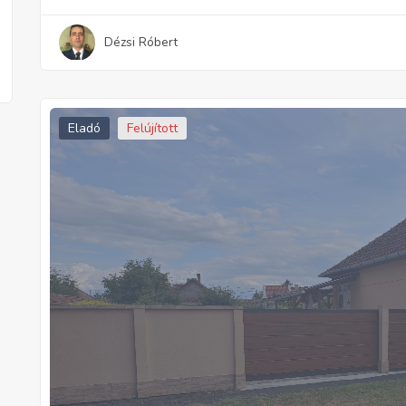
Dézsi Róbert
Eladó
Felújított