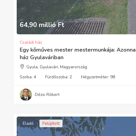
64,90 millió
Ft
Családi ház
Egy kőműves mester mestermunkája: Azonnal 
ház Gyulaváriban
Gyula, Gyulavári, Magyarország
Szoba:
4
Fürdőszoba:
2
Négyzetméter:
98
Dézsi Róbert
Eladó
Felújított