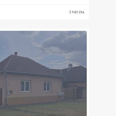
2 hét óta