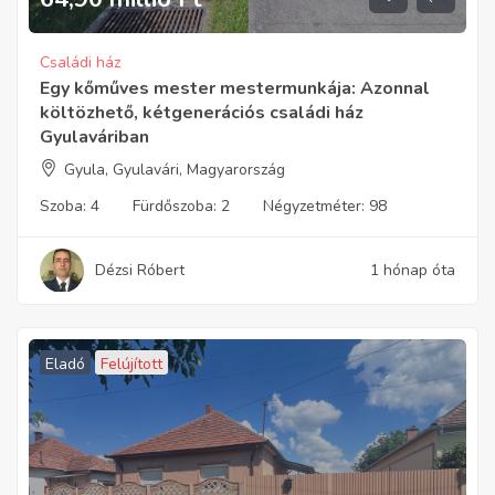
Családi ház
Egy kőműves mester mestermunkája: Azonnal
költözhető, kétgenerációs családi ház
Gyulaváriban
Gyula, Gyulavári, Magyarország
Szoba:
4
Fürdőszoba:
2
Négyzetméter:
98
Dézsi Róbert
1 hónap óta
Eladó
Felújított