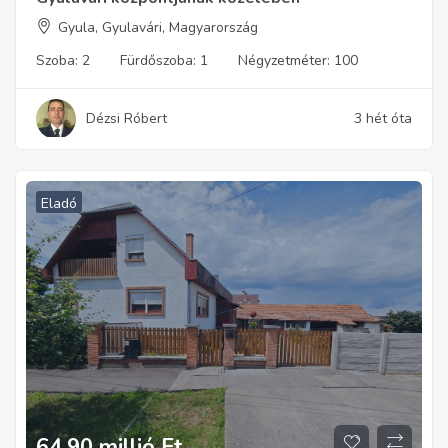
Gyula, Gyulavári, Magyarország
Szoba:
2
Fürdőszoba:
1
Négyzetméter:
100
Dézsi Róbert
3 hét óta
Eladó
64,90 millió
Ft