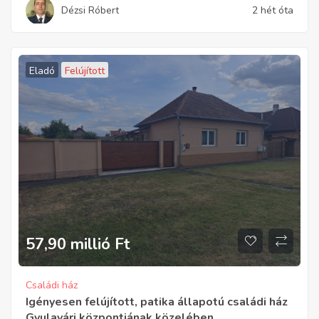
Dézsi Róbert
2 hét óta
Eladó
Felújított
57,90 millió
Ft
Családi ház
Igényesen felújított, patika állapotú családi ház
Gyulavári központjának közelében