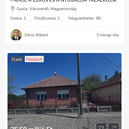
– AHOL A LUXUS ÉS A NYUGALOM TALÁLKOZIK
Gyula, Városerdő, Magyarország
Szoba:
1
Fürdőszoba:
1
Négyzetméter:
80
Dézsi Róbert
3 hónap óta
Eladó
Felújított