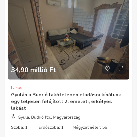
34,90 millió
Ft
Lakás
Gyulán a Budrió lakótelepen eladásra kínálunk
egy teljesen felújított 2. emeleti, erkélyes
lakást
Gyula, Budrió ltp., Magyarország
Szoba:
1
Fürdőszoba:
1
Négyzetméter:
56