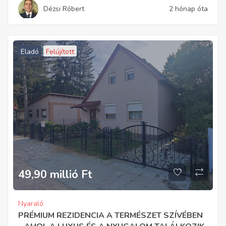
Dézsi Róbert
2 hónap óta
Eladó
Felújított
49,90 millió
Ft
Nyaraló
PRÉMIUM REZIDENCIA A TERMÉSZET SZÍVÉBEN