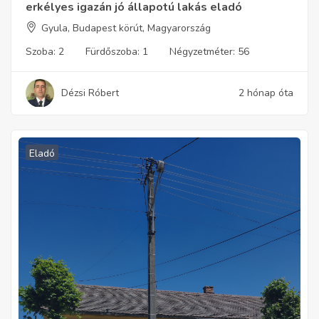
erkélyes igazán jó állapotú lakás eladó
Gyula, Budapest körút, Magyarország
Szoba:
2
Fürdőszoba:
1
Négyzetméter:
56
Dézsi Róbert
2 hónap óta
Eladó