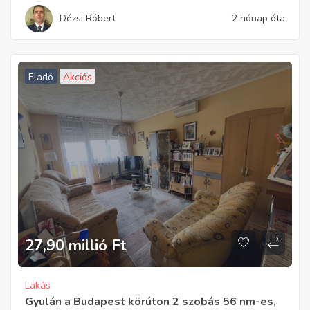
Dézsi Róbert
2 hónap óta
Eladó
Akciós
27,90 millió
Ft
Lakás
Gyulán a Budapest körúton 2 szobás 56 nm-es,