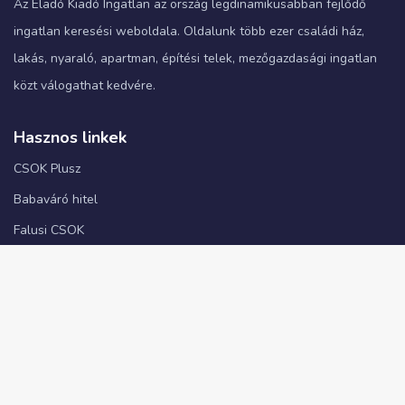
Az Eladó Kiadó Ingatlan az ország legdinamikusabban fejlődő
ingatlan keresési weboldala. Oldalunk több ezer családi ház,
lakás, nyaraló, apartman, építési telek, mezőgazdasági ingatlan
közt válogathat kedvére.
Hasznos linkek
CSOK Plusz
Babaváró hitel
Falusi CSOK
ÁSZF
Adatkezelési tájékoztató
Kapcsolat
info@elado-kiado-ingatlan.hu