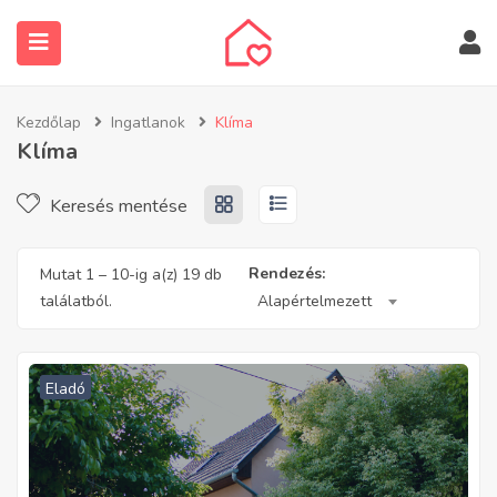
Kezdőlap
Ingatlanok
Klíma
Klíma
Keresés mentése
submenu (Ingatlanos keresése)
Rendezés:
Mutat
1
–
10
-ig a(z) 19 db
találatból.
Alapértelmezett
Eladó