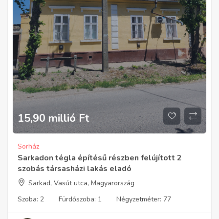
15,90 millió
Ft
Sorház
Sarkadon tégla építésű részben felújított 2
szobás társasházi lakás eladó
Sarkad, Vasút utca, Magyarország
Szoba:
2
Fürdőszoba:
1
Négyzetméter:
77