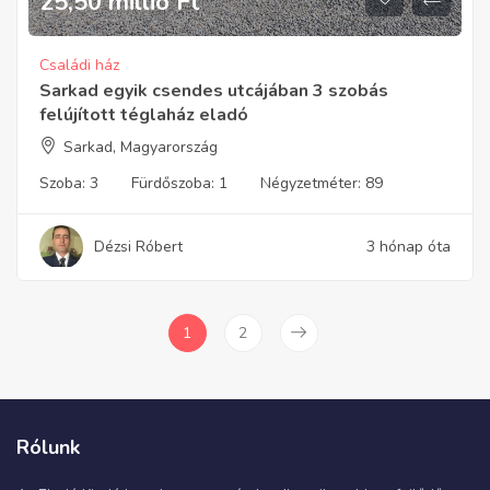
25,50 millió
Ft
Családi ház
Sarkad egyik csendes utcájában 3 szobás
felújított téglaház eladó
Sarkad, Magyarország
Szoba:
3
Fürdőszoba:
1
Négyzetméter:
89
Dézsi Róbert
3 hónap óta
1
2
Rólunk