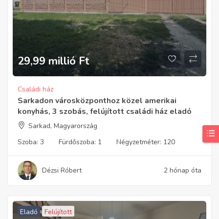
29,99 millió
Ft
Családi ház
Sarkadon városközponthoz közel amerikai
konyhás, 3 szobás, felújított családi ház eladó
Sarkad, Magyarország
Szoba:
3
Fürdőszoba:
1
Négyzetméter:
120
Dézsi Róbert
2 hónap óta
Eladó
Felújított