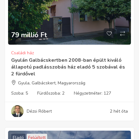
79 millió
Ft
Családi ház
Gyulán Galbácskertben 2008-ban épült kiváló
állapotú padlásszobás ház eladó 5 szobával és
2 fürdővel
Gyula, Galbácskert, Magyarország
Szoba:
5
Fürdőszoba:
2
Négyzetméter:
127
Dézsi Róbert
2 hét óta
Eladó
Felújított