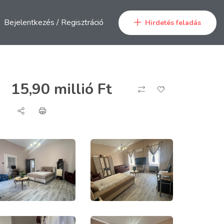
Bejelentkezés
/
Regisztráció
Hirdetés feladás
15,90 millió
Ft