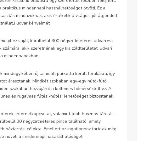
zén kínálunk eladásra egy szeretettel részben felújított,
a praktikus mindennapi használhatóságot ötvözi. Ez a
asztás mindazoknak, akik értékelik a világos, jól átgondolt
sználatú udvar kényelmét.
amelyhez saját, körülbelül 300 négyzetméteres udvarrész
k számára, akik szeretnének egy kis zöldterületet, udvari
t a mindennapokban.
 mindegyikében új laminált parketta került lerakásra, így
latot árasztanak. Mindkét szobában egy-egy hűtő-fűtő
inden szakában hozzájárul a kellemes hőmérséklethez. A
lmes és rugalmas fűtési-hűtési lehetőséget biztosítanak.
óterek, internetkapcsolat, valamint több hasznos tárolási
örülbelül 30 négyzetméteres pince található, amely
b háztartási célokra. Emellett az ingatlanhoz tartozik még
ább növeli a mindennapi használhatóságot.