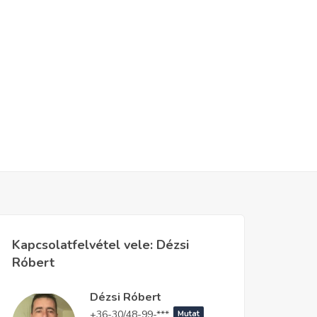
Kapcsolatfelvétel vele: Dézsi
Róbert
Dézsi Róbert
+36-30/48-99-***
Mutat