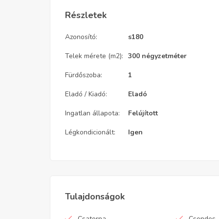
Részletek
Azonosító:
s180
Telek mérete (m2):
300 négyzetméter
Fürdőszoba:
1
Eladó / Kiadó:
Eladó
Ingatlan állapota:
Felújított
Légkondicionált:
Igen
Tulajdonságok
Csatorna
Csendes