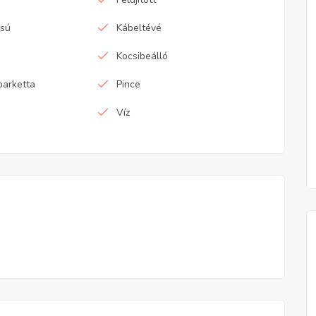
ású
Kábeltévé
Kocsibeálló
parketta
Pince
Víz