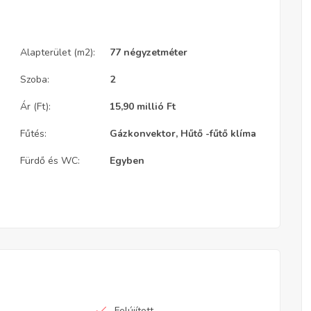
Alapterület (m2):
77 négyzetméter
Szoba:
2
Ár (Ft):
15,90 millió
Ft
Fűtés:
Gázkonvektor, Hűtő -fűtő klíma
Fürdő és WC:
Egyben
Felújított