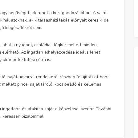
nagy segítséget jelenthet a kert gondozásában. A saját
nál azoknak, akik társasházi lakás előnyeit keresik, de
ű kiegészítőkről sem.
 ahol a nyugodt, családias légkör mellett minden
 elérhető. Az ingatlan elhelyezkedése ideális lehet
akár befektetési célra is.
ató, saját udvarral rendelkező, részben felújított otthont
mellett pince, saját tároló, kocsibeálló és kellemes
ingatlant, és alakítsa saját elképzelései szerint! További
, keressen bizalommal.