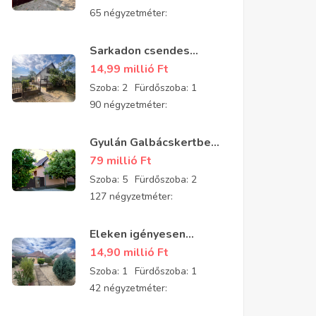
65 négyzetméter:
Sarkadon csendes
aszfaltozott utcában 2
14,99 millió
Ft
szobás, tégla építésű,
Szoba:
2
Fürdőszoba:
1
jó állapotú
90 négyzetméter:
padlásszobás ház eladó
Gyulán Galbácskertben
2008-ban épült kiváló
79 millió
Ft
állapotú padlásszobás
Szoba:
5
Fürdőszoba:
2
ház eladó 5 szobával és
127 négyzetméter:
2 fürdővel
Eleken igényesen
felújított, parkosított
14,90 millió
Ft
kis téglaház eladó
Szoba:
1
Fürdőszoba:
1
42 négyzetméter: