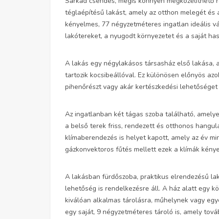
Sarkad csendes, mégis könnyen megközelíthető rés
téglaépítésű lakást, amely az otthon melegét és 
kényelmes, 77 négyzetméteres ingatlan ideális vál
lakótereket, a nyugodt környezetet és a saját ha
A lakás egy négylakásos társasház első lakása, 
tartozik kocsibeállóval. Ez különösen előnyös azo
pihenőrészt vagy akár kertészkedési lehetősége
Az ingatlanban két tágas szoba található, amelyek
a belső terek friss, rendezett és otthonos hangu
klímaberendezés is helyet kapott, amely az év m
gázkonvektoros fűtés mellett ezek a klímák kénye
A lakásban fürdőszoba, praktikus elrendezésű lak
lehetőség is rendelkezésre áll. A ház alatt egy k
kiválóan alkalmas tárolásra, műhelynek vagy egyé
egy saját, 9 négyzetméteres tároló is, amely tov