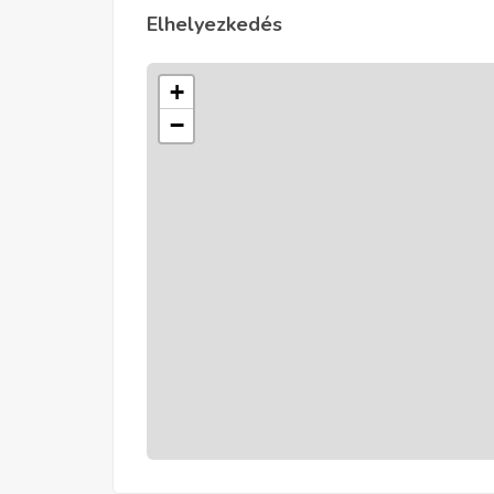
Elhelyezkedés
+
−