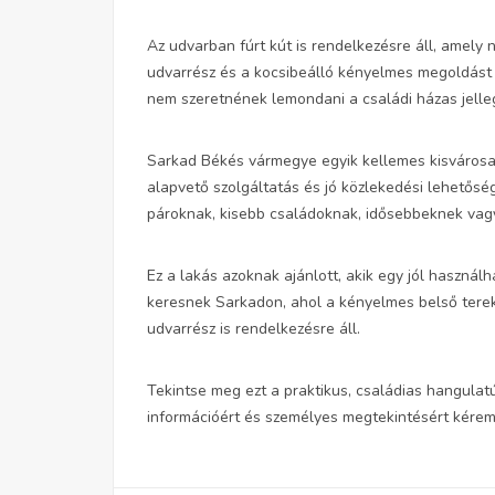
Az udvarban fúrt kút is rendelkezésre áll, amely 
udvarrész és a kocsibeálló kényelmes megoldást kí
nem szeretnének lemondani a családi házas jelleg
Sarkad Békés vármegye egyik kellemes kisvárosa,
alapvető szolgáltatás és jó közlekedési lehetőség
pároknak, kisebb családoknak, idősebbeknek vagy 
Ez a lakás azoknak ajánlott, akik egy jól használh
keresnek Sarkadon, ahol a kényelmes belső terek 
udvarrész is rendelkezésre áll.
Tekintse meg ezt a praktikus, családias hangulatú 
információért és személyes megtekintésért kérem