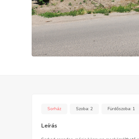
Sorház
Szoba:
2
Fürdőszoba:
1
Leírás