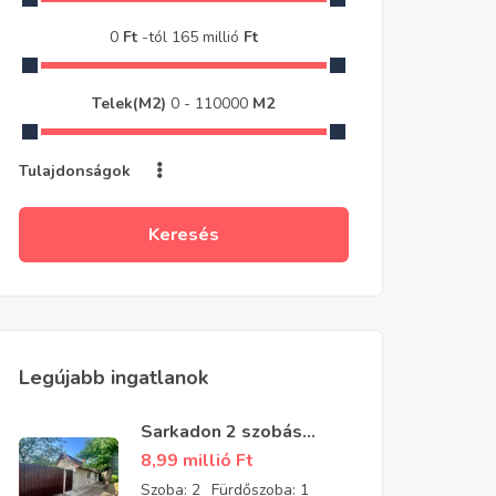
0
Ft
-tól
165 millió
Ft
Telek(m2)
0
-
110000
M2
Tulajdonságok
Keresés
Legújabb ingatlanok
Sarkadon 2 szobás
részben felújított
8,99 millió
Ft
családi ház eladó
Szoba:
2
Fürdőszoba:
1