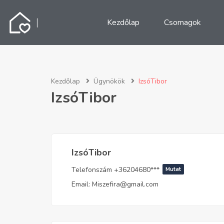
Kezdőlap
Csomagok
Kezdőlap
Ügynökök
IzsóTibor
IzsóTibor
IzsóTibor
Telefonszám
+36204680***
Mutat
Email:
Miszefira@gmail.com