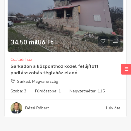
34,50 millió
Ft
Családi ház
Sarkadon a központhoz közel felújított
padlásszobás téglaház eladó
Sarkad, Magyarország
Szoba:
3
Fürdőszoba:
1
Négyzetméter:
115
Dézsi Róbert
1 év óta