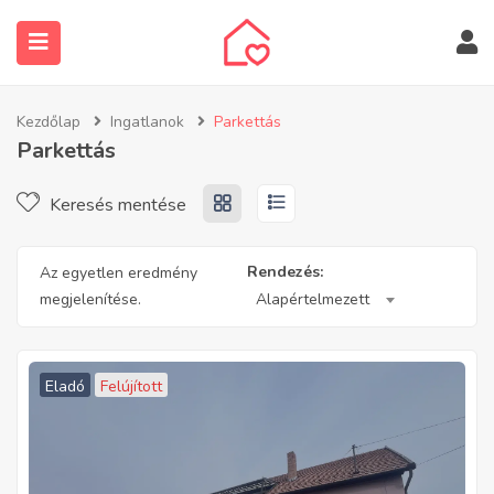
Kezdőlap
Ingatlanok
Parkettás
Parkettás
Keresés mentése
submenu (Ingatlanos keresése)
Rendezés:
Az egyetlen eredmény
megjelenítése.
Alapértelmezett
Eladó
Felújított