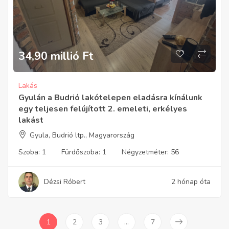
34,90 millió
Ft
Lakás
Gyulán a Budrió lakótelepen eladásra kínálunk
egy teljesen felújított 2. emeleti, erkélyes
lakást
Gyula, Budrió ltp., Magyarország
Szoba:
1
Fürdőszoba:
1
Négyzetméter:
56
Dézsi Róbert
2 hónap óta
1
2
3
…
7