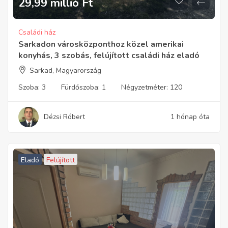
29,99 millió
Ft
Családi ház
Sarkadon városközponthoz közel amerikai
konyhás, 3 szobás, felújított családi ház eladó
Sarkad, Magyarország
Szoba:
3
Fürdőszoba:
1
Négyzetméter:
120
Dézsi Róbert
1 hónap óta
Eladó
Felújított