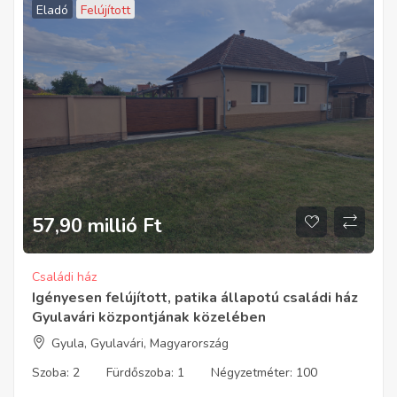
Eladó
Felújított
57,90 millió
Ft
Családi ház
Igényesen felújított, patika állapotú családi ház
Gyulavári központjának közelében
Gyula, Gyulavári, Magyarország
Szoba:
2
Fürdőszoba:
1
Négyzetméter:
100