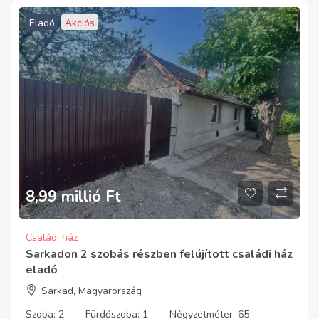
Eladó
Akciós
8,99 millió
Ft
Családi ház
Sarkadon 2 szobás részben felújított családi ház
eladó
Sarkad, Magyarország
Szoba:
2
Fürdőszoba:
1
Négyzetméter:
65