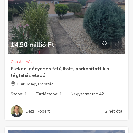
14,90 millió
Ft
Családi ház
Eleken igényesen felújított, parkosított kis
téglaház eladó
Elek, Magyarország
Szoba:
1
Fürdőszoba:
1
Négyzetméter:
42
Dézsi Róbert
2 hét óta