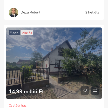
Dézsi Róbert
2 hét óta
Eladó
Akciós
14,99 millió
Ft
Családi ház