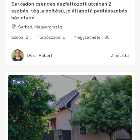
Sarkadon csendes aszfaltozott utcában 2
szobás, tégla építésű, jó állapotú padlásszobás
ház eladó
Sarkad, Magyarország
Szoba:
2
Fürdőszoba:
1
Négyzetméter:
90
Dézsi Róbert
2 hét óta
Eladó