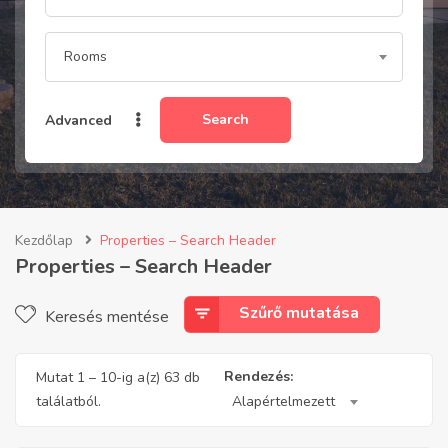
Rooms
Search
Advanced
Kezdőlap
Properties – Search Header
Properties – Search Header
Szűrő mutatása
Keresés mentése
Rendezés:
Mutat
1
–
10
-ig a(z) 63 db
találatból.
Alapértelmezett