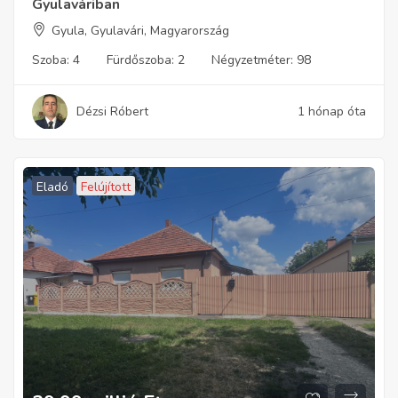
Gyulaváriban
Gyula, Gyulavári, Magyarország
Szoba:
4
Fürdőszoba:
2
Négyzetméter:
98
Dézsi Róbert
1 hónap óta
Eladó
Felújított