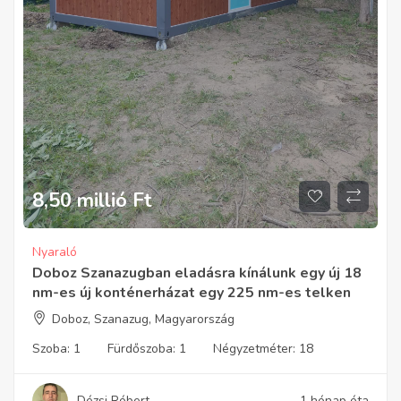
8,50 millió
Ft
Nyaraló
Doboz Szanazugban eladásra kínálunk egy új 18
nm-es új konténerházat egy 225 nm-es telken
Doboz, Szanazug, Magyarország
Szoba:
1
Fürdőszoba:
1
Négyzetméter:
18
Dézsi Róbert
1 hónap óta