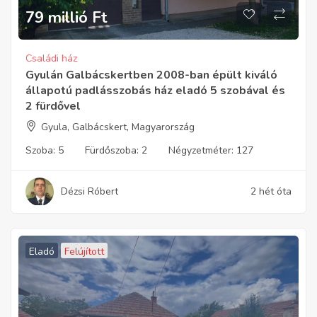
79 millió
Ft
Családi ház
Gyulán Galbácskertben 2008-ban épült kiváló
állapotú padlásszobás ház eladó 5 szobával és
2 fürdővel
Gyula, Galbácskert, Magyarország
Szoba:
5
Fürdőszoba:
2
Négyzetméter:
127
Dézsi Róbert
2 hét óta
Eladó
Felújított