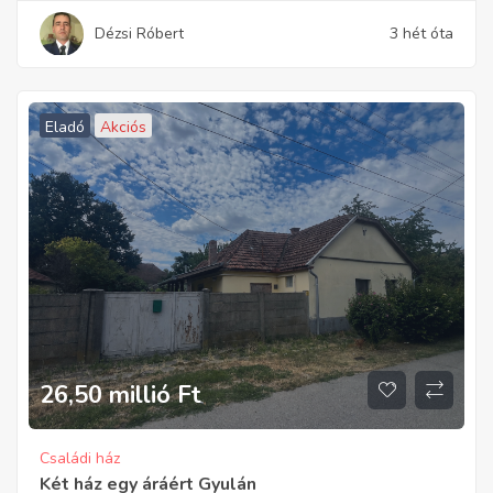
Dézsi Róbert
3 hét óta
Eladó
Akciós
26,50 millió
Ft
Családi ház
Két ház egy áráért Gyulán