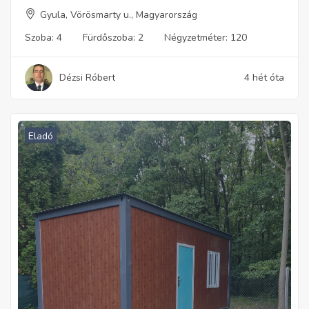
Gyula, Vörösmarty u., Magyarország
Szoba:
4
Fürdőszoba:
2
Négyzetméter:
120
Dézsi Róbert
4 hét óta
Eladó