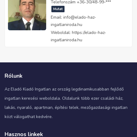
Telefonszám
+36-30/48-99-***
Mutat
Email:
info@elado-haz-
ingatlaniroda.hu
Weboldal:
https://elado-haz-
ingatlaniroda.hu
Rólunk
Az Eladó Kiadó Ingatlan az ország legdinamikusabban fejlődő
ingatlan keresési weboldala. Oldalunk több ezer családi ház,
lakás, nyaraló, apartman, építési telek, mezőgazdasági ingatlan
közt válogathat kedvére.
Hasznos linkek