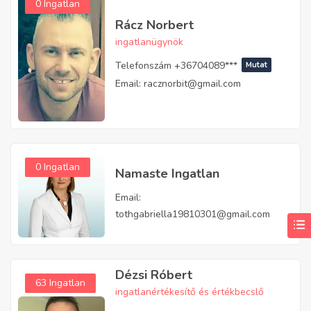
0 Ingatlan
Rácz Norbert
ingatlanügynök
Telefonszám
+36704089***
Mutat
Email:
racznorbit@gmail.com
0 Ingatlan
Namaste Ingatlan
Email:
tothgabriella19810301@gmail.com
Dézsi Róbert
63 Ingatlan
ingatlanértékesítő és értékbecslő