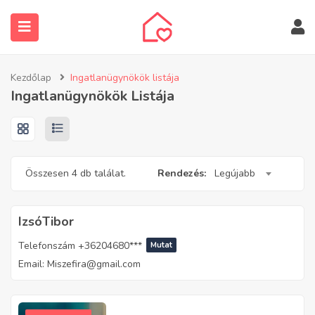
Kezdőlap
Ingatlanügynökök listája
Ingatlanügynökök Listája
submenu (Ingatlanos keresése)
Összesen 4 db találat.
Rendezés:
Legújabb
IzsóTibor
Telefonszám
+36204680***
Mutat
Email:
Miszefira@gmail.com