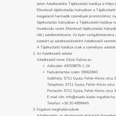
Jelen Adatkezelési Tájékoztató hatálya a https
Ellenkező tájékoztatás hiányában a Tájékoztató
megjelenő harmadik személyek promócióihoz, nye
tájékoztatás hiányában a Tájékoztató hatálya n
hivatkozás vezet. Ellenkező tájékoztatás hiány
stb.) adatkezeléseire. Az ilyen szolgáltatásokr
ezekért az adatkezelésekért Adatkezelő semmily
A Tájékoztató hatálya csak a személyes adatok k
Az Adatkezelő adatai
Adatkezelő neve: Dézsi Szilvia ev.
Adószám: 49359879-1-24
Nyilvántartási szám: 59062840
Székhely: 5711 Gyula, Fehér-Körös utca 3
Telephely: 5711 Gyula, Fehér-Körös utca 
Postacím: 5711 Gyula, Fehér-Körös utca 3
E-mail cím: info@elado-kiado-ingatlan.hu
Telefon: +36 30 4899445
Fogalom meghatározások
Adatkezelés: az alkalmazott eljárástól függet