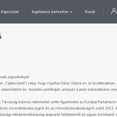
Kapcsolat
Ingatlanos keresése
Kosár
ó
nyadó jogszabályok
 „Tájékoztató”) célja, hogy rögzítse Dézsi Szilvia ev. (a továbbiakban
g adatvédelmi és -kezelési politikáját, amelyet a jelen bekezdésben 
a Társaság különös tekintettel vette figyelembe az Európai Parlamen
ós önrendelkezési jogról és az információszabadságról szóló 2011. évi 
zdasági reklámtevékenység alapvető feltételeiről és egyes korlátairól sz