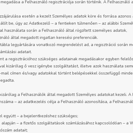
 megadása a Felhasználó regisztrációja során történik. A Felhasználó a
ozzájárulása esetén a kezelt Személyes adatok köre és forrása azonos 
állít be, úgy az Adatkezelő – a fentieken túlmenően – az alábbi Személ
l használata során a Felhasználó által rögzített személyes adatok,
náló által megadott ingatlan keresési preferenciák.
 tábla legyártására vonatkozó megrendelést ad, a regisztráció során 
zámlázási adatait.
int a regisztrációhoz szükséges adatainak megadásakor egyben felelőss
val kizárólag ő vesz igénybe szolgáltatást, illetve azok használata se
e-mail címen és/vagy adatokkal történt belépésekkel összefüggő minden
megadta.
zárólag a Felhasználók által megadott Személyes adatokat kezeli. A k
fonszáma – az adatkezelés célja a Felhasználó azonosítása, a Felhaszná
el együtt – a bejelentkezéshez szükséges;
e alapján – a fizetős szolgáltatások számlázásához kapcsolódóan – a
tószám adatait;