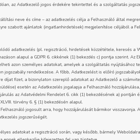
dóan, az Adatkezelő jogos érdekére tekintettel és a szolgáltatás jogsz
állítási neve és címe – az adatkezelés célja a Felhasználó által megrend
lyre szabott ajánlatok (ingatlanhirdetések) megjelenítése céljából a Fel
dó adatkezelés (pl. regisztráció, hirdetések közzététele, keresés a W
azáson alapul a GDPR 6. cikkének (1) bekezdés c) pontja szerint. Az Ek
zelheti azon személyes adatokat, amelyek a szolgáltatás nyújtásához 
n jogszabály rendelkezése. A főbb, Adatkezelést is előíró jogszabályo
díjat fizet, a bizonylaton szereplő adatokat az Adatkezelő a számvitel
k küldése) esetén az Adatkezelés jogalapja a Felhasználó hozzájárulása,
ájárulás az Adatvédelmi Rendelet 6. cikk (1) bekezdésének a) pontján
 XLVIII. törvény 6. § (1) bekezdésén alapul.
elhasználó jogosult arra, hogy hozzájárulását bármikor visszavonja. A
atkezelés jogszerűségét.
mélyes adatokat a regisztráció során, vagy később, bármely Weboldalra
 ennek ellenkezője kifejezetten fel van tüntetve.