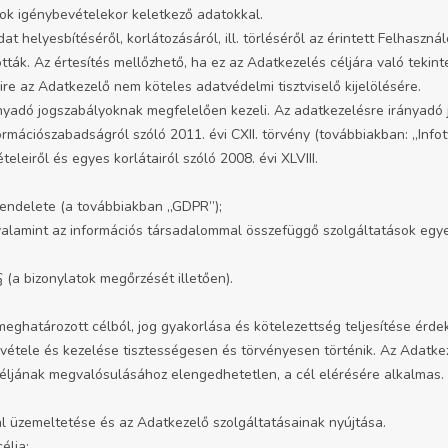
ok igénybevételekor keletkező adatokkal.
t helyesbítéséről, korlátozásáról, ill. törléséről az érintett Felhaszn
ták. Az értesítés mellőzhető, ha ez az Adatkezelés céljára való tekint
re az Adatkezelő nem köteles adatvédelmi tisztviselő kijelölésére.
nyadó jogszabályoknak megfelelően kezeli. Az adatkezelésre irányadó
rmációszabadságról szóló 2011. évi CXII. törvény (továbbiakban: „Infotv
leiről és egyes korlátairól szóló 2008. évi XLVIII.
endelete (a továbbiakban „GDPR”);
valamint az információs társadalommal összefüggő szolgáltatások egyes 
§ (a bizonylatok megőrzését illetően).
meghatározott célból, jog gyakorlása és kötelezettség teljesítése ér
lvétele és kezelése tisztességesen és törvényesen történik. Az Adatke
 céljának megvalósulásához elengedhetetlen, a cél elérésére alkalmas
l üzemeltetése és az Adatkezelő szolgáltatásainak nyújtása.
élja: