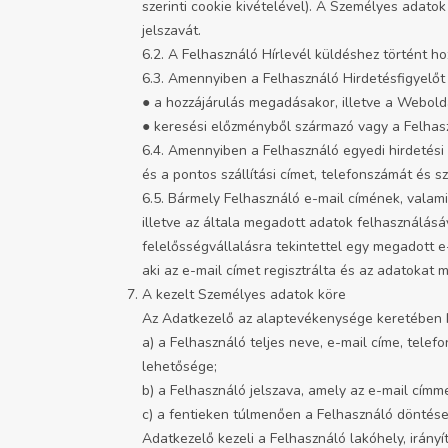
szerinti cookie kivételével). A Személyes adatok
jelszavát.
6.2. A Felhasználó Hírlevél küldéshez történt h
6.3. Amennyiben a Felhasználó Hirdetésfigyelőt 
● a hozzájárulás megadásakor, illetve a Webolda
● keresési előzményből származó vagy a Felhasz
6.4. Amennyiben a Felhasználó egyedi hirdetési
és a pontos szállítási címet, telefonszámát és s
6.5. Bármely Felhasználó e-mail címének, valam
illetve az általa megadott adatok felhasználásá
felelősségvállalásra tekintettel egy megadott 
aki az e-mail címet regisztrálta és az adatokat 
A kezelt Személyes adatok köre
Az Adatkezelő az alaptevékenysége keretében ki
a) a Felhasználó teljes neve, e-mail címe, tele
lehetősége;
b) a Felhasználó jelszava, amely az e-mail címm
c) a fentieken túlmenően a Felhasználó döntés
Adatkezelő kezeli a Felhasználó lakóhely, irányí