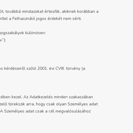
álót, továbbá mindazokat értesítik, akiknek korábban a
ettel a Felhasználó jogos érdekét nem sérti.
 jogszabályok különösen:
.”);
kérdéseiről szóló 2001. évi CVIII. törvény (a
dekében kezel. Az Adatkezelés minden szakaszában
zelő törekszik arra, hogy csak olyan Személyes adat
. A Személyes adat csak a cél megvalósulásához