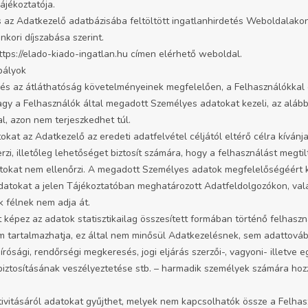
ájékoztatója.
 és az Adatkezelő adatbázisába feltöltött ingatlanhirdetés Weboldalak
kori díjszabása szerint.
ttps://elado-kiado-ingatlan.hu címen elérhető weboldal.
bályok
g és az átláthatóság követelményeinek megfelelően, a Felhasználókkal
gy a Felhasználók által megadott Személyes adatokat kezeli, az aláb
l, azon nem terjeszkedhet túl.
at az Adatkezelő az eredeti adatfelvétel céljától eltérő célra kívánja 
rzi, illetőleg lehetőséget biztosít számára, hogy a felhasználást megtil
tokat nem ellenőrzi. A megadott Személyes adatok megfelelőségéért ki
adatokat a jelen Tájékoztatóban meghatározott Adatfeldolgozókon, vala
k félnek nem adja át.
t képez az adatok statisztikailag összesített formában történő felhasz
tartalmazhatja, ez által nem minősül Adatkezelésnek, sem adattováb
rósági, rendőrségi megkeresés, jogi eljárás szerzői-, vagyoni- illetve 
biztosításának veszélyeztetése stb. – harmadik személyek számára hozz
tivitásáról adatokat gyűjthet, melyek nem kapcsolhatók össze a Felhas