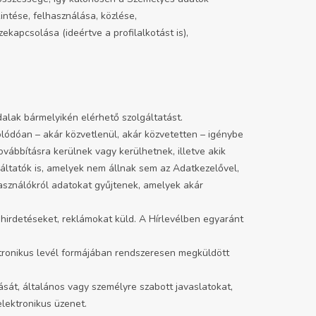
intése, felhasználása, közlése,
kapcsolása (ideértve a profilalkotást is),
alak bármelyikén elérhető szolgáltatást.
olódóan – akár közvetlenül, akár közvetetten – igénybe
vábbításra kerülnek vagy kerülhetnek, illetve akik
ltatók is, amelyek nem állnak sem az Adatkezelővel,
asználókról adatokat gyűjtenek, amelyek akár
hirdetéseket, reklámokat küld. A Hírlevélben egyaránt
ektronikus levél formájában rendszeresen megküldött
sát, általános vagy személyre szabott javaslatokat,
elektronikus üzenet.