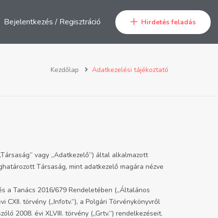
Bejelentkezés
/
Regisztráció
Hirdetés feladás
Kezdőlap
Adatkezelési tájékoztató
 „Társaság” vagy „Adatkezelő”) által alkalmazott
meghatározott Társaság, mint adatkezelő magára nézve
t és a Tanács 2016/679 Rendeletében („Általános
CXII. törvény („Infotv.”), a Polgári Törvénykönyvről
óló 2008. évi XLVIII. törvény („Grtv.”) rendelkezéseit.