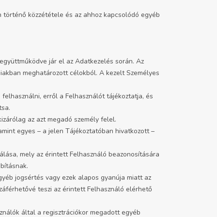
on történő közzététele és az ahhoz kapcsolódó egyéb
 együttműködve jár el az Adatkezelés során. Az
biakban meghatározott célokból. A kezelt Személyes
felhasználni, erről a Felhasználót tájékoztatja, és
tsa.
zárólag az azt megadó személy felel.
mint egyes – a jelen Tájékoztatóban hivatkozott –
nálása, mely az érintett Felhasználó beazonosítására
bításnak.
egyéb jogsértés vagy ezek alapos gyanúja miatt az
áférhetővé teszi az érintett Felhasználó elérhető
ználók által a regisztrációkor megadott egyéb