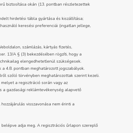
erű biztosítása okán (13. pontban részletezettek
elt hirdetési tábla gyártása és kiszállítása;
használó keresési preferenciái (ingatlan jellege,
eboldalon, számlázás, kártyás fizetés,
er. 13/A § (3) bekezdésében rögzíti, hogy a
technikailag elengedhetetlenül szükségesek.
k a 4.8. pontban meghatározott jogszabályok.
ről szóló törvényben meghatározottak szerint kezeli.
 melyet a regisztráció során vagy az
 és a gazdasági reklámtevékenység alapvető
 hozzájárulás visszavonása nem érinti a
 belépve adja meg. A regisztrációs űrlapon szereplő