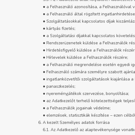
● a Felhasználó azonosítása, a Felhasználóval v
● a Felhasználó által rögzített ingatlanhirdetés
● Szolgáltatásokkal kapcsolatos díjak kiszámláz
● kártyás fizetés;
● a Szolgáltatási díjakkal kapcsolatos követelé
● Rendszerüzenetek küldése a Felhasználók rés
● Hirdetésfigyelő küldése a Felhasználók részér
● Hírlevelek küldése a Felhasználók részére;
● a Felhasználó megrendelése esetén egyedi igén
● Felhasználó számára személyre szabott ajánla
● ingatlanközvetítői szolgáltatások kiajánlása a
● panaszkezelés;
● nyereményjátékok szervezése, bonyolítása;
● az Adatkezelőt terhelő kötelezettségek teljes
● a Felhasználók jogainak védelme;
● elemzések, statisztikák készítése – ezen célb
A kezelt Személyes adatok forrása
6.1. Az Adatkezelő az alaptevékenysége vonatko