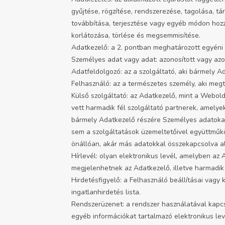
gyűjtése, rögzítése, rendszerezése, tagolása, tá
továbbítása, terjesztése vagy egyéb módon hozzá
korlátozása, törlése és megsemmisítése.
Adatkezelő: a 2. pontban meghatározott egyéni 
Személyes adat vagy adat: azonosított vagy az
Adatfeldolgozó: az a szolgáltató, aki bármely 
Felhasználó: az a természetes személy, aki meg
Külső szolgáltató: az Adatkezelő, mint a Webold
vett harmadik fél szolgáltató partnerek, amelye
bármely Adatkezelő részére Személyes adatokat
sem a szolgáltatások üzemeltetőivel együttműk
önállóan, akár más adatokkal összekapcsolva a
Hírlevél: olyan elektronikus levél, amelyben a
megjelenhetnek az Adatkezelő, illetve harmadik f
Hirdetésfigyelő: a Felhasználó beállításai vagy
ingatlanhirdetés lista.
Rendszerüzenet: a rendszer használatával kapcs
egyéb információkat tartalmazó elektronikus lev