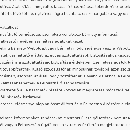
rolása, átalakítása, megváltoztatása, felhasználása, lekérdezése, betek
férhetővé tétele, nyilvánosságra hozatala, összehangolása vagy össze
vállalkozó.
onosítható természetes személyre vonatkozó bármely információ.
Adatkezelő nevében személyes adatokat kezel.
tekinti bármely Weboldalt vagy bármely módon igénybe veszi a Webold
alak üzemeltetője által, az egyes szolgáltatások biztosításához kapcs
k számára a szolgáltatásaik biztosítása érdekében Személyes adatok to
 továbbíthatnak. Külső szolgáltatónak minősülnek továbbá azon szolgá
ödésben, azonban az által, hogy hozzáférnek a Weboldalakhoz, a Felh
lkalmasak lehetnek a Felhasználó azonosítására.
z Adatkezelő a Felhasználók részére közvetlen megkeresés módszerével 
él hirdetők hirdetései.
 keresési előzménye alapján összeállított és a Felhasználó részére el
olatos információkat, tanácsokat, másrészt új szolgáltatások bemutatá
él vagy a Felhasználó ügyféladminisztrációs felületén megjelentetett 