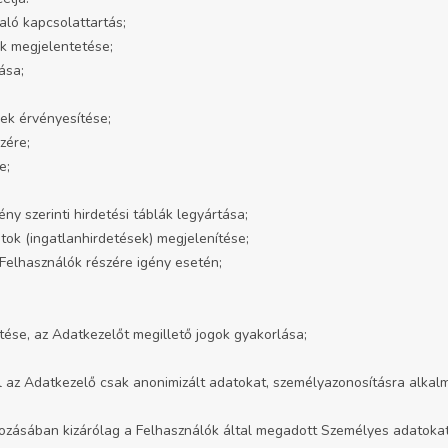
aló kapcsolattartás;
ek megjelentetése;
ása;
sek érvényesítése;
zére;
e;
y szerinti hirdetési táblák legyártása;
tok (ingatlanhirdetések) megjelenítése;
 Felhasználók részére igény esetén;
ítése, az Adatkezelőt megillető jogok gyakorlása;
ól az Adatkezelő csak anonimizált adatokat, személyazonosításra alkalm
zásában kizárólag a Felhasználók által megadott Személyes adatokat k