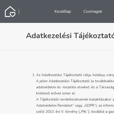
Kezdőlap
Csomagok
Adatkezelési Tájékoztat
Az Adatkezelési Tájékoztató célja, hatálya, irá
A jelen Adatkezelési Tájékoztató (a továbbiakban
adatvédelmi és -kezelési elveket, és a Társasá
kötelező erővel ismer el.
A Tájékoztató rendelkezéseinek kialakításakor 
Adatvédelmi Rendelet” vagy „GDPR”), az informáci
szóló 2013. évi V. törvény („Ptk.”), továbbá a ga