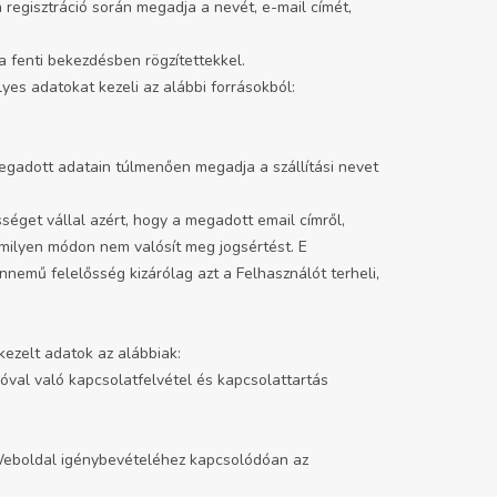
 regisztráció során megadja a nevét, e-mail címét,
a fenti bekezdésben rögzítettekkel.
yes adatokat kezeli az alábbi forrásokból:
megadott adatain túlmenően megadja a szállítási nevet
éget vállal azért, hogy a megadott email címről,
mmilyen módon nem valósít meg jogsértést. E
nemű felelősség kizárólag azt a Felhasználót terheli,
ezelt adatok az alábbiak:
lóval való kapcsolatfelvétel és kapcsolattartás
 Weboldal igénybevételéhez kapcsolódóan az