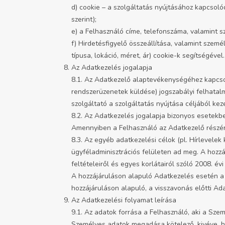
d) cookie – a szolgáltatás nyújtásához kapcsoló
szerint);
e) a Felhasználó címe, telefonszáma, valamint sz
f) Hirdetésfigyelő összeállítása, valamint szemé
típusa, lokáció, méret, ár) cookie-k segítségével.
Az Adatkezelés jogalapja
8.1. Az Adatkezelő alaptevékenységéhez kapcsoló
rendszerüzenetek küldése) jogszabályi felhatalm
szolgáltató a szolgáltatás nyújtása céljából ke
8.2. Az Adatkezelés jogalapja bizonyos esetekbe
Amennyiben a Felhasználó az Adatkezelő részére 
8.3. Az egyéb adatkezelési célok (pl. Hírlevele
ügyféladminisztrációs felületen ad meg. A hozz
feltételeiről és egyes korlátairól szóló 2008. évi
A hozzájáruláson alapuló Adatkezelés esetén a F
hozzájáruláson alapuló, a visszavonás előtti Ad
Az Adatkezelési folyamat leírása
9.1. Az adatok forrása a Felhasználó, aki a Sze
Személyes adatok megadása kötelező, kivéve, ha