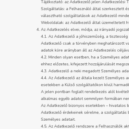
Tájékoztató: az Adatkezelő jelen Adatkezelési T
Szolgáltatás: a Felhasználó által szerkesztett
választható szolgáltatások az Adatkezelő minden
Weboldalak: az Adatkezelő által üzemeltetett h
Az Adatkezelés elvei, módja, az irányadó jogsza
4.1. Az Adatkezelő a jóhiszeműség, a tisztessé
Adatkezelő csak a törvényben meghatározott va
adatok köre arányban áll az Adatkezelés céljáva
4.2. Minden olyan esetben, ha a Személyes adatok
ehhez előzetes, kifejezett hozzájárulását megsze
4.3. Adatkezelő a neki megadott Személyes ada
4.4. Az Adatkezelő az általa kezelt Személyes 
esetekben a Külső szolgáltatókon kívül harmadi
A jelen pontban foglalt rendelkezés alól kivétel
alkalmas egyéb adatot semmilyen formában nem 
Az Adatkezelő bizonyos esetekben – hivatalos bí
Adatkezelő érdekeinek sérelme, a szolgáltatás 
Személyes adatait.
4.5. Az Adatkezelő rendszere a Felhasználók ak