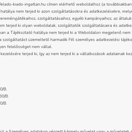
://elado-kiado-ingatlan.hu címen elérhető weboldalhoz (a továbbiakban
 hatálya nem terjed ki azon szolgáltatásokra és adatkezelésekre, me
reményjátékaihoz, szolgáltatásaihoz, egyéb kampányaihoz, az általuk
em terjed ki olyan weboldalak, szolgáltatók szolgáltatásaira és adatk
ában a Tájékoztató hatálya nem terjed ki a Weboldalon megjelenő nem 
a a szolgáltatást üzemeltető harmadik Fél személyes adatkezelési tájék
en felelősséget nem vállal.
ezelésére terjed ki, így az nem terjed ki a vállalkozások adatainak ke
0/B.
30/B.
0/B.
lenül a Személyes adatokon végzett bármely művelet vagy a műveletek