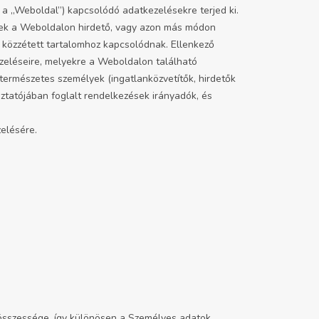
 a „Weboldal”) kapcsolódó adatkezelésekre terjed ki.
lyek a Weboldalon hirdető, vagy azon más módon
 közzétett tartalomhoz kapcsolódnak. Ellenkező
ezeléseire, melyekre a Weboldalon található
természetes személyek (ingatlanközvetítők, hirdetők
oztatójában foglalt rendelkezések irányadók, és
zelésére.
 összessége, így különösen a Személyes adatok