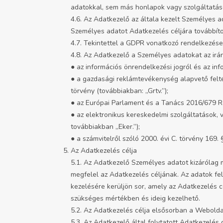
adatokkal, sem más honlapok vagy szolgáltatás
4.6. Az Adatkezelő az általa kezelt Személyes ada
Személyes adatot Adatkezelés céljára továbbítot
4.7. Tekintettel a GDPR vonatkozó rendelkezései
4.8. Az Adatkezelő a Személyes adatokat az irá
● az információs önrendelkezési jogról és az info
● a gazdasági reklámtevékenység alapvető feltéte
törvény (továbbiakban: „Grtv.”);
● az Európai Parlament és a Tanács 2016/679 R
● az elektronikus kereskedelmi szolgáltatások, 
továbbiakban „Eker.”);
● a számvitelről szóló 2000. évi C. törvény 169. 
Az Adatkezelés célja
5.1. Az Adatkezelő Személyes adatot kizárólag 
megfelel az Adatkezelés céljának. Az adatok fe
kezelésére kerüljön sor, amely az Adatkezelés
szükséges mértékben és ideig kezelhető.
5.2. Az Adatkezelés célja elsősorban a Webolda
5.3. Az Adatkezelő által folytatott Adatkezelés c