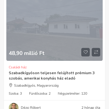
48,90 millió
Ft
Családi ház
Szabadkígyóson teljesen felújított prémium 3
szobás, amerikai konyhás ház eladó
Szabadkígyós, Magyarország
Szoba:
3
Fürdőszoba:
2
Négyzetméter:
120
Dézsi Róbert
2 hónap óta