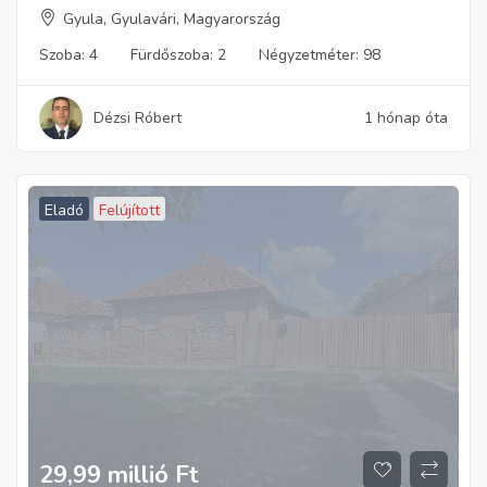
Gyula, Gyulavári, Magyarország
Szoba:
4
Fürdőszoba:
2
Négyzetméter:
98
Dézsi Róbert
1 hónap óta
Eladó
Felújított
29,99 millió
Ft