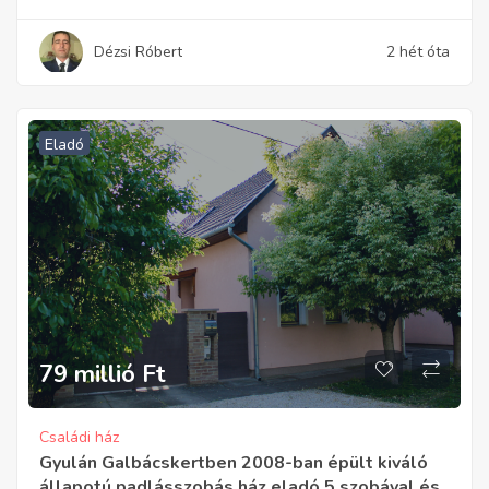
Dézsi Róbert
2 hét óta
Eladó
79 millió
Ft
Családi ház
Gyulán Galbácskertben 2008-ban épült kiváló
állapotú padlásszobás ház eladó 5 szobával és