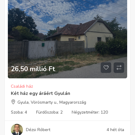
26,50 millió
Ft
Családi ház
Két ház egy áráért Gyulán
Gyula, Vörösmarty u., Magyarország
Szoba:
4
Fürdőszoba:
2
Négyzetméter:
120
Dézsi Róbert
4 hét óta