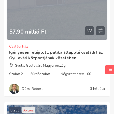
57,90 millió
Ft
Családi ház
Igényesen felújított, patika állapotú családi ház
Gyulavári központjának közelében
Gyula, Gyulavári, Magyarország
Szoba:
2
Fürdőszoba:
1
Négyzetméter:
100
Dézsi Róbert
3 hét óta
Eladó
Akciós