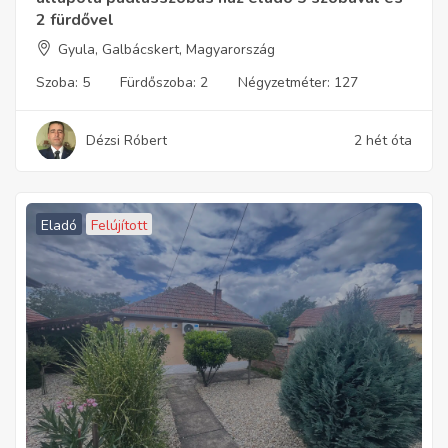
2 fürdővel
Gyula, Galbácskert, Magyarország
Szoba:
5
Fürdőszoba:
2
Négyzetméter:
127
Dézsi Róbert
2 hét óta
Eladó
Felújított