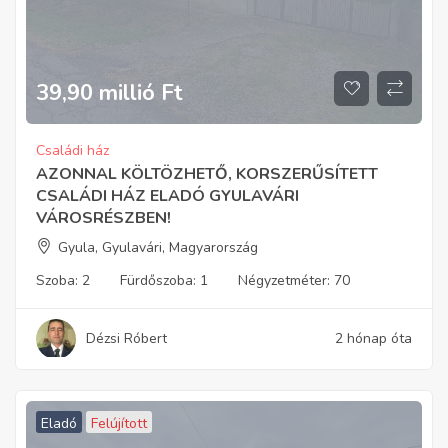
39,90 millió
Ft
Családi ház
AZONNAL KÖLTÖZHETŐ, KORSZERŰSÍTETT
CSALÁDI HÁZ ELADÓ GYULAVÁRI
VÁROSRÉSZBEN!
Gyula, Gyulavári, Magyarország
Szoba:
2
Fürdőszoba:
1
Négyzetméter:
70
Dézsi Róbert
2 hónap óta
Eladó
Felújított