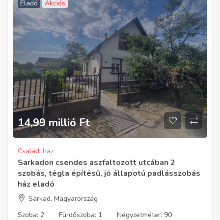
Eladó
Akciós
14,99 millió
Ft
Családi ház
Sarkadon csendes aszfaltozott utcában 2
szobás, tégla építésű, jó állapotú padlásszobás
ház eladó
Sarkad, Magyarország
Szoba:
2
Fürdőszoba:
1
Négyzetméter:
90