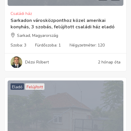
Családi ház
Sarkadon városközponthoz közel amerikai
konyhás, 3 szobás, felújított családi ház eladó
Sarkad, Magyarország
Szoba:
3
Fürdőszoba:
1
Négyzetméter:
120
Dézsi Róbert
2 hónap óta
Eladó
Felújított