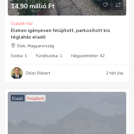
14,90 millió
Ft
Családi ház
Eleken igényesen felújított, parkosított kis
téglaház eladó
Elek, Magyarország
Szoba:
1
Fürdőszoba:
1
Négyzetméter:
42
Dézsi Róbert
2 hét óta
Eladó
Felújított