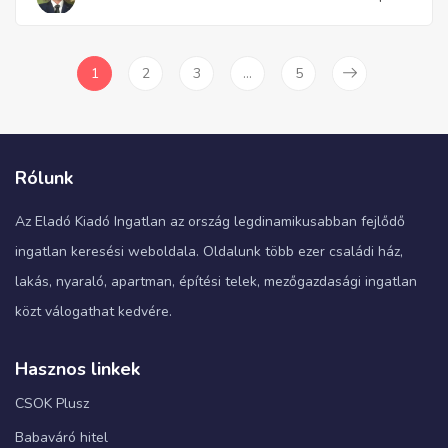
1
2
3
…
5
Rólunk
Az Eladó Kiadó Ingatlan az ország legdinamikusabban fejlődő
ingatlan keresési weboldala. Oldalunk több ezer családi ház,
lakás, nyaraló, apartman, építési telek, mezőgazdasági ingatlan
közt válogathat kedvére.
Hasznos linkek
CSOK Plusz
Babaváró hitel