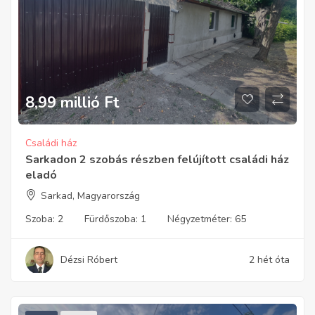
8,99 millió
Ft
Családi ház
Sarkadon 2 szobás részben felújított családi ház
eladó
Sarkad, Magyarország
Szoba:
2
Fürdőszoba:
1
Négyzetméter:
65
Dézsi Róbert
2 hét óta