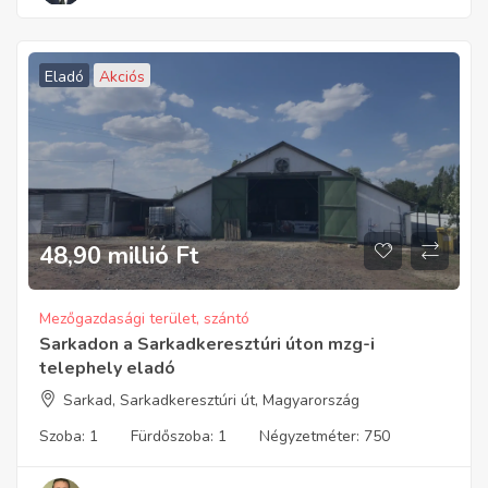
Eladó
Akciós
48,90 millió
Ft
Mezőgazdasági terület, szántó
Sarkadon a Sarkadkeresztúri úton mzg-i
telephely eladó
Sarkad, Sarkadkeresztúri út, Magyarország
Szoba:
1
Fürdőszoba:
1
Négyzetméter:
750