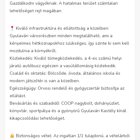
Gazdálkodni vágyóknak: A hatalmas terület számtalan
lehetőséget rejt magában.
Kiváló infrastruktúra és ellátottság a közelben:
Gyulavári városrészben minden megtalálható, ami a
kényelmes hétköznapokhoz szükséges, így szinte ki sem kell
mozdulnia a környékről.
Közlekedés: Kiváló tömegközlekedés, a 4-es számú helyi
járatú autóbusz egészen a vasútállomásig közlekedik.
Család és oktatás: Bölcsőde, óvoda, általános iskola és
modern játszótér is van a közelben.
Egészségügy: Orvosi rendelő és gyógyszertár biztosítja az
ellátást.
Bevásárlás és szabadidő: COOP nagybolt, dohányüzlet,
könyvtár, sportpálya és a gyönyörű Gyulavári Kastély kínál
kikapcsolódási lehetőséget.
Biztonságos vétel: Az ingatlan 1/1 tulajdonú, a vételárból