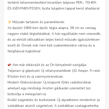
történő tehermentesítést követően teljesen PER-, TEHER-
ÉS IGÉNYMENTESEN, tiszta tulajdoni lappal kerül átadásra!
Műszaki tartalom és paraméterek:
Az épület 1969-ben épült, tégla alapra, 38 cm-es vastag,
nagyon stabil téglafalakkal. A ház egyáltalán nem vizesedik,
és az elmúlt időszakban teljes belső műszaki újjászületésen
esett át. Önnek már nem kell szakemberekre várnia és a
felújítással bajlódnia!
Ami már elkészült és az Ön kényelmét szolgálja:
Teljesen új gépészet: Új villanyvezetékek (32 Amper, Fi-relé,
8 külön kör) és új szennyvízrendszer.
Modern fűtésrendszer: Új központi fűtés radiátorokkal,
amelyet egy minőségi Ariston gázkazán üzemeltet (ez
biztosítja a melegvizet is).
Kiváló szigetelés és burkolatok: Új aljzatbeton mindenhol (a
szobákban alulról szigetelve). A szobákban szalagparketta,