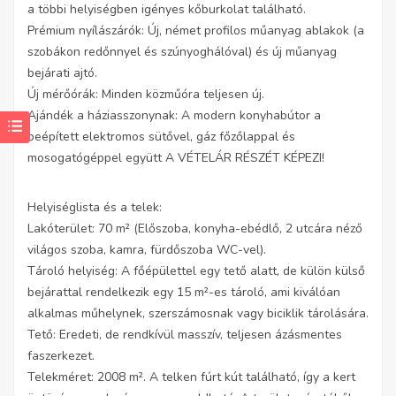
a többi helyiségben igényes kőburkolat található.
Prémium nyílászárók: Új, német profilos műanyag ablakok (a
szobákon redőnnyel és szúnyoghálóval) és új műanyag
bejárati ajtó.
Új mérőórák: Minden közműóra teljesen új.
Ajándék a háziasszonynak: A modern konyhabútor a
beépített elektromos sütővel, gáz főzőlappal és
mosogatógéppel együtt A VÉTELÁR RÉSZÉT KÉPEZI!
Helyiséglista és a telek:
Lakóterület: 70 m² (Előszoba, konyha-ebédlő, 2 utcára néző
világos szoba, kamra, fürdőszoba WC-vel).
Tároló helyiség: A főépülettel egy tető alatt, de külön külső
bejárattal rendelkezik egy 15 m²-es tároló, ami kiválóan
alkalmas műhelynek, szerszámosnak vagy biciklik tárolására.
Tető: Eredeti, de rendkívül masszív, teljesen ázásmentes
faszerkezet.
Telekméret: 2008 m². A telken fúrt kút található, így a kert