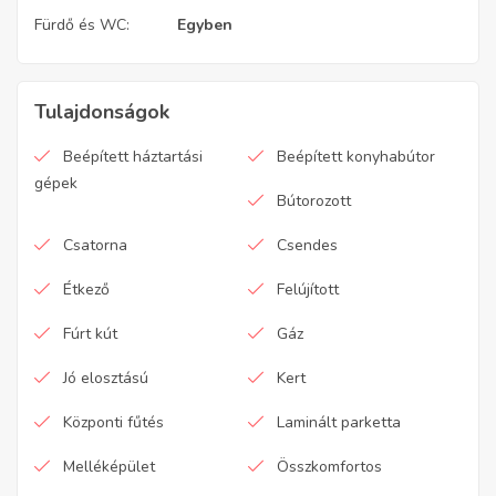
Fürdő és WC:
Egyben
Tulajdonságok
Beépített háztartási
Beépített konyhabútor
gépek
Bútorozott
Csatorna
Csendes
Étkező
Felújított
Fúrt kút
Gáz
Jó elosztású
Kert
Központi fűtés
Laminált parketta
Melléképület
Összkomfortos