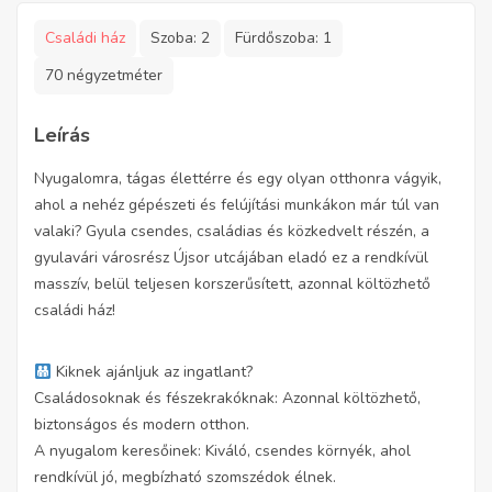
Családi ház
Szoba:
2
Fürdőszoba:
1
70 négyzetméter
Leírás
Nyugalomra, tágas élettérre és egy olyan otthonra vágyik,
ahol a nehéz gépészeti és felújítási munkákon már túl van
valaki? Gyula csendes, családias és közkedvelt részén, a
gyulavári városrész Újsor utcájában eladó ez a rendkívül
masszív, belül teljesen korszerűsített, azonnal költözhető
családi ház!
Kiknek ajánljuk az ingatlant?
Családosoknak és fészekrakóknak: Azonnal költözhető,
biztonságos és modern otthon.
A nyugalom keresőinek: Kiváló, csendes környék, ahol
rendkívül jó, megbízható szomszédok élnek.