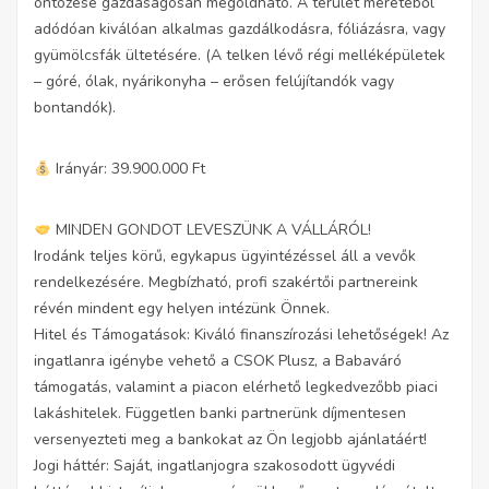
öntözése gazdaságosan megoldható. A terület méretéből
adódóan kiválóan alkalmas gazdálkodásra, fóliázásra, vagy
gyümölcsfák ültetésére. (A telken lévő régi melléképületek
– góré, ólak, nyárikonyha – erősen felújítandók vagy
bontandók).
Irányár: 39.900.000 Ft
MINDEN GONDOT LEVESZÜNK A VÁLLÁRÓL!
Irodánk teljes körű, egykapus ügyintézéssel áll a vevők
rendelkezésére. Megbízható, profi szakértői partnereink
révén mindent egy helyen intézünk Önnek.
Hitel és Támogatások: Kiváló finanszírozási lehetőségek! Az
ingatlanra igénybe vehető a CSOK Plusz, a Babaváró
támogatás, valamint a piacon elérhető legkedvezőbb piaci
lakáshitelek. Független banki partnerünk díjmentesen
versenyezteti meg a bankokat az Ön legjobb ajánlatáért!
Jogi háttér: Saját, ingatlanjogra szakosodott ügyvédi