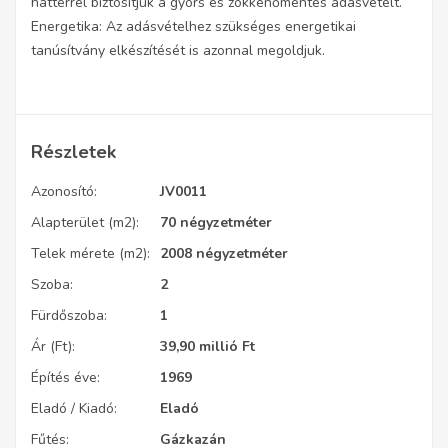
háttérrel biztosítjuk a gyors és zökkenőmentes adásvételt.
Energetika: Az adásvételhez szükséges energetikai
tanúsítvány elkészítését is azonnal megoldjuk.
Részletek
Azonosító:
JV0011
Alapterület (m2):
70 négyzetméter
Telek mérete (m2):
2008 négyzetméter
Szoba:
2
Fürdőszoba:
1
Ár (Ft):
39,90 millió
Ft
Építés éve:
1969
Eladó / Kiadó:
Eladó
Fűtés:
Gázkazán