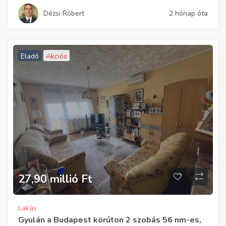
Dézsi Róbert
2 hónap óta
Eladó
Akciós
27,90 millió
Ft
Lakás
Gyulán a Budapest körúton 2 szobás 56 nm-es,