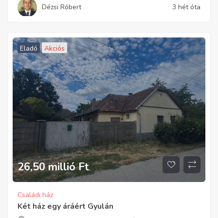
Dézsi Róbert
3 hét óta
Eladó
Akciós
26,50 millió
Ft
Családi ház
Két ház egy áráért Gyulán