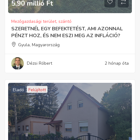
5,90 millió
Ft
Mezőgazdasági terület, szántó
SZERETNÉL EGY BEFEKTETÉST, AMI AZONNAL
PÉNZT HOZ, ÉS NEM ESZI MEG AZ INFLÁCIÓ?
Gyula, Magyarország
Dézsi Róbert
2 hónap óta
Eladó
Felújított