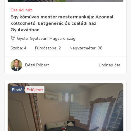
Családi ház
Egy kőműves mester mestermunkája: Azonnal
költözhető, kétgenerációs családi ház
Gyulaváriban
Gyula, Gyulavári, Magyarország
Szoba:
4
Fürdőszoba:
2
Négyzetméter:
98
Dézsi Róbert
1 hónap óta
Eladó
Felújított