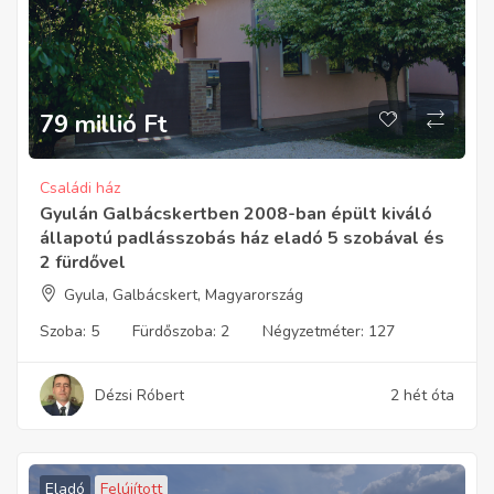
79 millió
Ft
Családi ház
Gyulán Galbácskertben 2008-ban épült kiváló
állapotú padlásszobás ház eladó 5 szobával és
2 fürdővel
Gyula, Galbácskert, Magyarország
Szoba:
5
Fürdőszoba:
2
Négyzetméter:
127
Dézsi Róbert
2 hét óta
Eladó
Felújított