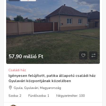
57,90 millió
Ft
Családi ház
Igényesen felújított, patika állapotú családi ház
Gyulavári központjának közelében
Gyula, Gyulavári, Magyarország
Szoba:
2
Fürdőszoba:
1
Négyzetméter:
100