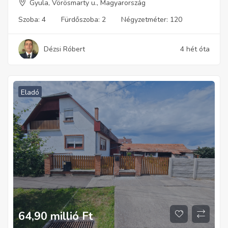
Gyula, Vörösmarty u., Magyarország
Szoba:
4
Fürdőszoba:
2
Négyzetméter:
120
Dézsi Róbert
4 hét óta
Eladó
64,90 millió
Ft