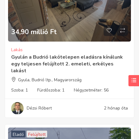
34,90 millió
Ft
Lakás
Gyulán a Budrió lakótelepen eladásra kínálunk
egy teljesen felújított 2. emeleti, erkélyes
lakást
Gyula, Budrió ltp., Magyarország
Szoba:
1
Fürdőszoba:
1
Négyzetméter:
56
Dézsi Róbert
2 hónap óta
Eladó
Felújított