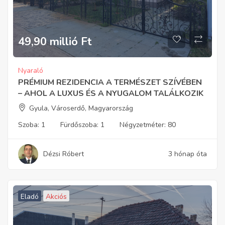
49,90 millió
Ft
Nyaraló
PRÉMIUM REZIDENCIA A TERMÉSZET SZÍVÉBEN
– AHOL A LUXUS ÉS A NYUGALOM TALÁLKOZIK
Gyula, Városerdő, Magyarország
Szoba:
1
Fürdőszoba:
1
Négyzetméter:
80
Dézsi Róbert
3 hónap óta
Eladó
Akciós