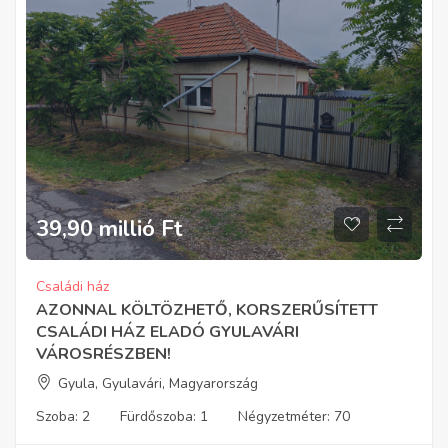
39,90 millió
Ft
Családi ház
AZONNAL KÖLTÖZHETŐ, KORSZERŰSÍTETT
CSALÁDI HÁZ ELADÓ GYULAVÁRI
VÁROSRÉSZBEN!
Gyula, Gyulavári, Magyarország
Szoba:
2
Fürdőszoba:
1
Négyzetméter:
70