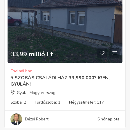
33,99 millió
Ft
Családi ház
5 SZOBÁS CSALÁDI HÁZ 33,990.000? IGEN,
GYULÁN!
Gyula, Magyarország
Szoba:
2
Fürdőszoba:
1
Négyzetméter:
117
Dézsi Róbert
5 hónap óta