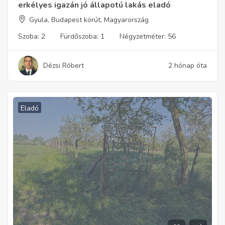
erkélyes igazán jó állapotú lakás eladó
Gyula, Budapest körút, Magyarország
Szoba:
2
Fürdőszoba:
1
Négyzetméter:
56
Dézsi Róbert
2 hónap óta
Eladó