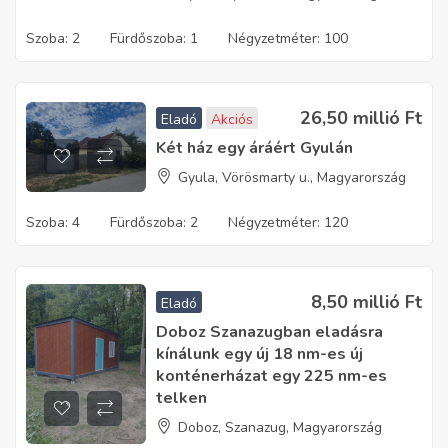
Szoba:
2
Fürdőszoba:
1
Négyzetméter:
100
26,50 millió
Ft
Eladó
Akciós
Két ház egy áráért Gyulán
Gyula, Vörösmarty u., Magyarország
Szoba:
4
Fürdőszoba:
2
Négyzetméter:
120
8,50 millió
Ft
Eladó
Doboz Szanazugban eladásra
kínálunk egy új 18 nm-es új
konténerházat egy 225 nm-es
telken
Doboz, Szanazug, Magyarország