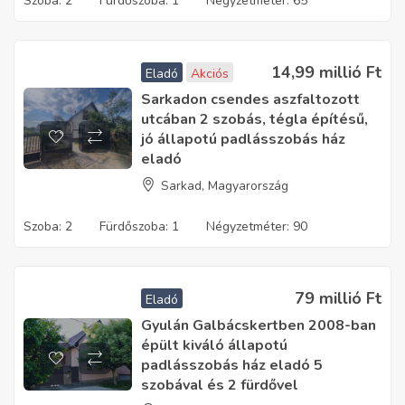
Szoba:
2
Fürdőszoba:
1
Négyzetméter:
65
14,99 millió
Ft
Eladó
Akciós
Sarkadon csendes aszfaltozott
utcában 2 szobás, tégla építésű,
jó állapotú padlásszobás ház
eladó
Sarkad, Magyarország
Szoba:
2
Fürdőszoba:
1
Négyzetméter:
90
79 millió
Ft
Eladó
Gyulán Galbácskertben 2008-ban
épült kiváló állapotú
padlásszobás ház eladó 5
szobával és 2 fürdővel