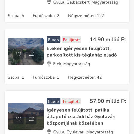
Gyula, Galbácskert, Magyarország
Szoba:
5
Fürdőszoba:
2
Négyzetméter:
127
14,90 millió
Ft
Eladó
Felújított
Eleken igényesen felújított,
parkosított kis téglaház eladó
Elek, Magyarország
Szoba:
1
Fürdőszoba:
1
Négyzetméter:
42
57,90 millió
Ft
Eladó
Felújított
Igényesen felújított, patika
állapotú családi ház Gyulavári
központjának közelében
Gyula, Gyulavári, Magyarország