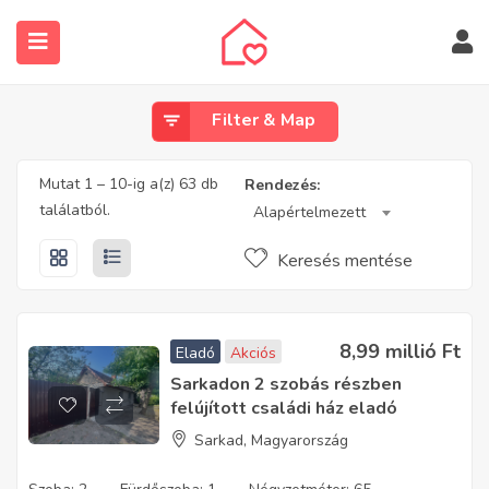
Filter & Map
Mutat
1
–
10
-ig a(z) 63 db
Rendezés:
találatból.
Alapértelmezett
submenu (Ingatlanos keresése)
Keresés mentése
8,99 millió
Ft
Eladó
Akciós
Sarkadon 2 szobás részben
felújított családi ház eladó
Sarkad, Magyarország