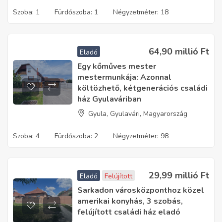
Szoba:
1
Fürdőszoba:
1
Négyzetméter:
18
64,90 millió
Ft
Eladó
Egy kőműves mester
mestermunkája: Azonnal
költözhető, kétgenerációs családi
ház Gyulaváriban
Gyula, Gyulavári, Magyarország
Szoba:
4
Fürdőszoba:
2
Négyzetméter:
98
29,99 millió
Ft
Eladó
Felújított
Sarkadon városközponthoz közel
amerikai konyhás, 3 szobás,
felújított családi ház eladó