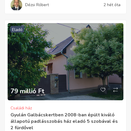
Dézsi Róbert
2 hét óta
Eladó
79 millió
Ft
Családi ház
Gyulán Galbácskertben 2008-ban épült kiváló
állapotú padlásszobás ház eladó 5 szobával és
2 fürdővel