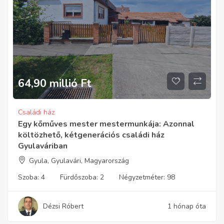
64,90 millió
Ft
Családi ház
Egy kőműves mester mestermunkája: Azonnal
költözhető, kétgenerációs családi ház
Gyulaváriban
Gyula, Gyulavári, Magyarország
Szoba:
4
Fürdőszoba:
2
Négyzetméter:
98
Dézsi Róbert
1 hónap óta