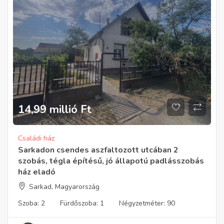
14,99 millió
Ft
Családi ház
Sarkadon csendes aszfaltozott utcában 2
szobás, tégla építésű, jó állapotú padlásszobás
ház eladó
Sarkad, Magyarország
Szoba:
2
Fürdőszoba:
1
Négyzetméter:
90