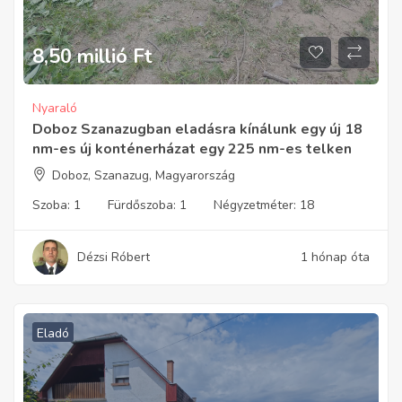
8,50 millió
Ft
Nyaraló
Doboz Szanazugban eladásra kínálunk egy új 18
nm-es új konténerházat egy 225 nm-es telken
Doboz, Szanazug, Magyarország
Szoba:
1
Fürdőszoba:
1
Négyzetméter:
18
Dézsi Róbert
1 hónap óta
Eladó