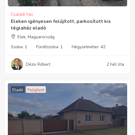
Családi ház
Eleken igényesen felújított, parkosított kis
téglaház eladó
Elek, Magyarország
Szoba:
1
Fürdőszoba:
1
Négyzetméter:
42
Dézsi Róbert
2 hét óta
Eladó
Felújított