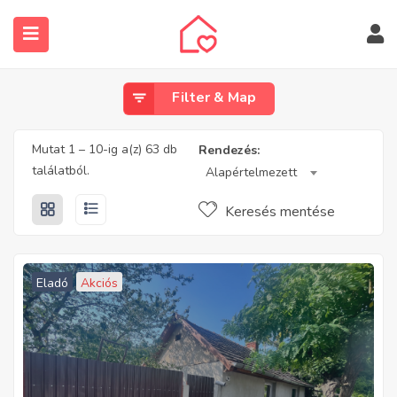
Filter & Map
Mutat
1
–
10
-ig a(z) 63 db
Rendezés:
találatból.
Alapértelmezett
submenu (Ingatlanos keresése)
Keresés mentése
Eladó
Akciós