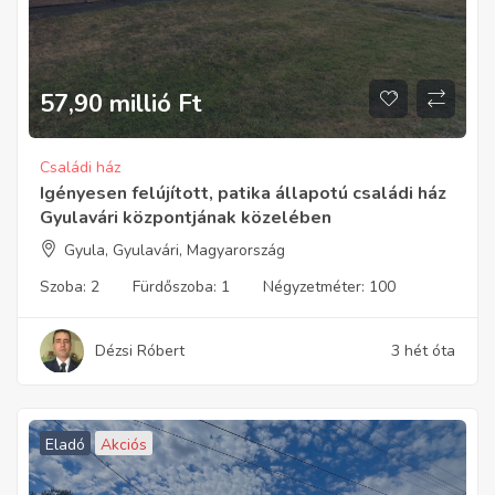
57,90 millió
Ft
Családi ház
Igényesen felújított, patika állapotú családi ház
Gyulavári központjának közelében
Gyula, Gyulavári, Magyarország
Szoba:
2
Fürdőszoba:
1
Négyzetméter:
100
Dézsi Róbert
3 hét óta
Eladó
Akciós