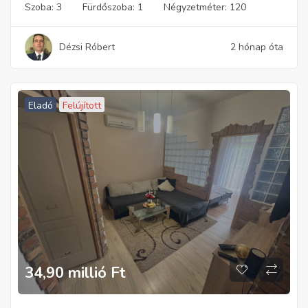
Szoba:
3
Fürdőszoba:
1
Négyzetméter:
120
Dézsi Róbert
2 hónap óta
Eladó
Felújított
34,90 millió
Ft