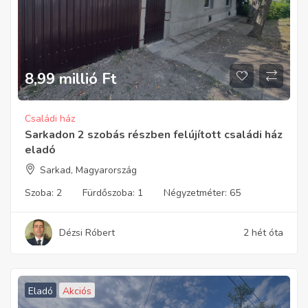
8,99 millió
Ft
Családi ház
Sarkadon 2 szobás részben felújított családi ház
eladó
Sarkad, Magyarország
Szoba:
2
Fürdőszoba:
1
Négyzetméter:
65
Dézsi Róbert
2 hét óta
Eladó
Akciós