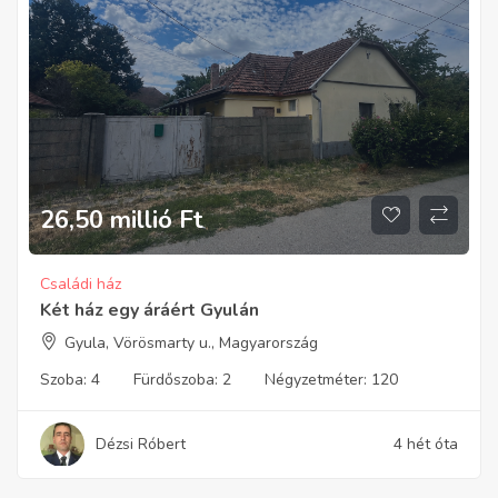
26,50 millió
Ft
Családi ház
Két ház egy áráért Gyulán
Gyula, Vörösmarty u., Magyarország
Szoba:
4
Fürdőszoba:
2
Négyzetméter:
120
Dézsi Róbert
4 hét óta