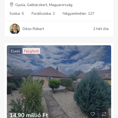
Gyula, Galbácskert, Magyarország
Szoba:
5
Fürdőszoba:
2
Négyzetméter:
127
Dézsi Róbert
2 hét óta
Eladó
Felújított
14,90 millió
Ft