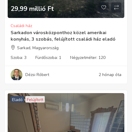
29,99 millió
Ft
Családi ház
Sarkadon városközponthoz közel amerikai
konyhás, 3 szobás, felújított családi ház eladó
Sarkad, Magyarország
Szoba:
3
Fürdőszoba:
1
Négyzetméter:
120
Dézsi Róbert
2 hónap óta
Eladó
Felújított