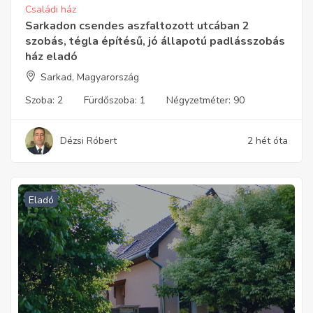
Családi ház
Sarkadon csendes aszfaltozott utcában 2
szobás, tégla építésű, jó állapotú padlásszobás
ház eladó
Sarkad, Magyarország
Szoba:
2
Fürdőszoba:
1
Négyzetméter:
90
Dézsi Róbert
2 hét óta
Eladó