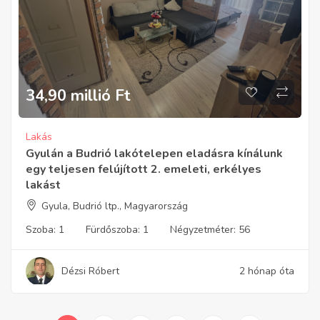
34,90 millió
Ft
Lakás
Gyulán a Budrió lakótelepen eladásra kínálunk
egy teljesen felújított 2. emeleti, erkélyes
lakást
Gyula, Budrió ltp., Magyarország
Szoba:
1
Fürdőszoba:
1
Négyzetméter:
56
Dézsi Róbert
2 hónap óta