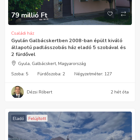
79 millió
Ft
Családi ház
Gyulán Galbácskertben 2008-ban épült kiváló
állapotú padlásszobás ház eladó 5 szobával és
2 fürdővel
Gyula, Galbácskert, Magyarország
Szoba:
5
Fürdőszoba:
2
Négyzetméter:
127
Dézsi Róbert
2 hét óta
Eladó
Felújított