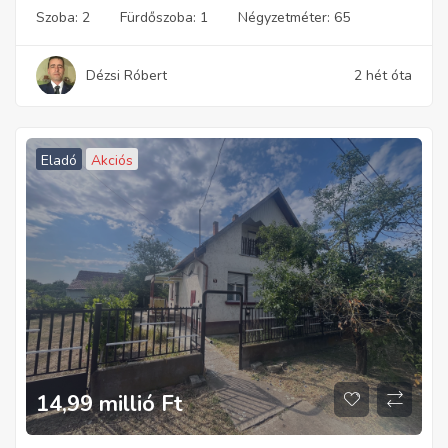
Szoba:
2
Fürdőszoba:
1
Négyzetméter:
65
Dézsi Róbert
2 hét óta
Eladó
Akciós
14,99 millió
Ft