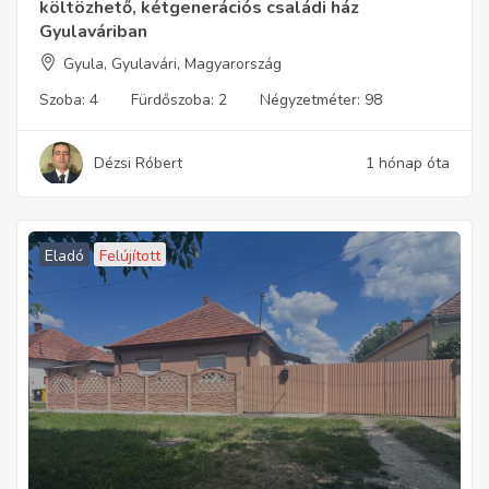
költözhető, kétgenerációs családi ház
Gyulaváriban
Gyula, Gyulavári, Magyarország
Szoba:
4
Fürdőszoba:
2
Négyzetméter:
98
Dézsi Róbert
1 hónap óta
Eladó
Felújított