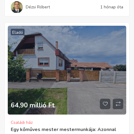
Dézsi Róbert
1 hónap óta
Eladó
64,90 millió
Ft
Családi ház
Egy kőműves mester mestermunkája: Azonnal