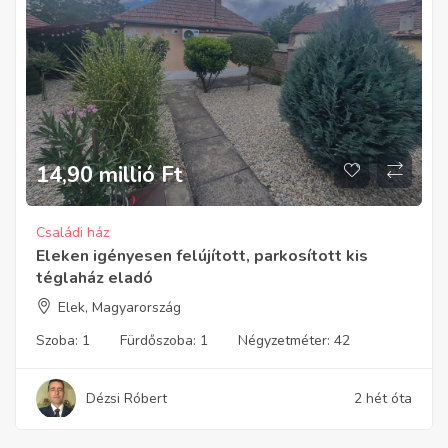
14,90 millió
Ft
Családi ház
Eleken igényesen felújított, parkosított kis
téglaház eladó
Elek, Magyarország
Szoba:
1
Fürdőszoba:
1
Négyzetméter:
42
Dézsi Róbert
2 hét óta