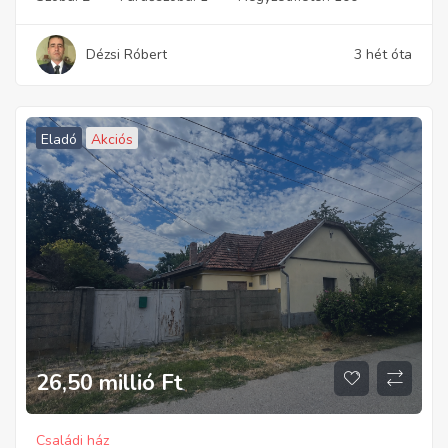
Dézsi Róbert
3 hét óta
Eladó
Akciós
26,50 millió
Ft
Családi ház