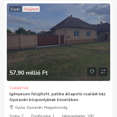
Eladó
Felújított
57,90 millió
Ft
Családi ház
Igényesen felújított, patika állapotú családi ház
Gyulavári központjának közelében
Gyula, Gyulavári, Magyarország
Szoba:
2
Fürdőszoba:
1
Négyzetméter:
100