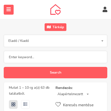
Térkép
Eladó / Kiadó
submenu (Ingatlanos keresése)
Search
Mutat
1
–
10
-ig a(z) 63 db
Rendezés:
találatból.
Alapértelmezett
Keresés mentése