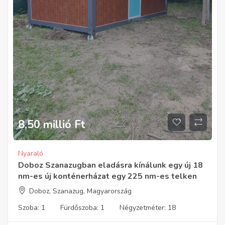
8,50 millió
Ft
Nyaraló
Doboz Szanazugban eladásra kínálunk egy új 18
nm-es új konténerházat egy 225 nm-es telken
Doboz, Szanazug, Magyarország
Szoba:
1
Fürdőszoba:
1
Négyzetméter:
18