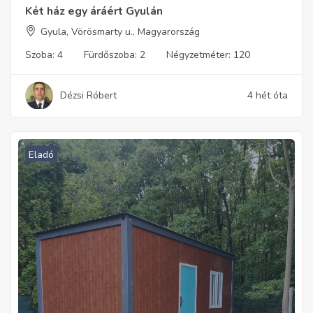
Két ház egy áráért Gyulán
Gyula, Vörösmarty u., Magyarország
Szoba:
4
Fürdőszoba:
2
Négyzetméter:
120
Dézsi Róbert
4 hét óta
Eladó