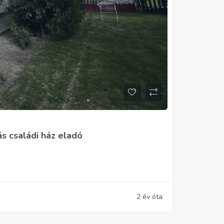
s családi ház eladó
2 év óta