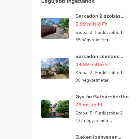
Legújabb ingatlanok
Sarkadon 2 szobás
részben felújított
8,99 millió
Ft
családi ház eladó
Szoba:
2
Fürdőszoba:
1
65 négyzetméter:
Sarkadon csendes
aszfaltozott utcában 2
14,99 millió
Ft
szobás, tégla építésű,
Szoba:
2
Fürdőszoba:
1
jó állapotú
90 négyzetméter:
padlásszobás ház eladó
Gyulán Galbácskertben
2008-ban épült kiváló
79 millió
Ft
állapotú padlásszobás
Szoba:
5
Fürdőszoba:
2
ház eladó 5 szobával és
127 négyzetméter:
2 fürdővel
Eleken igényesen