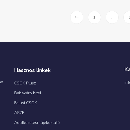
1
…
Ka
Hasznos linkek
an
in
CSOK Plusz
Babaváró hitel
Falusi CSOK
ÁSZF
Adatkezelési tájékoztató