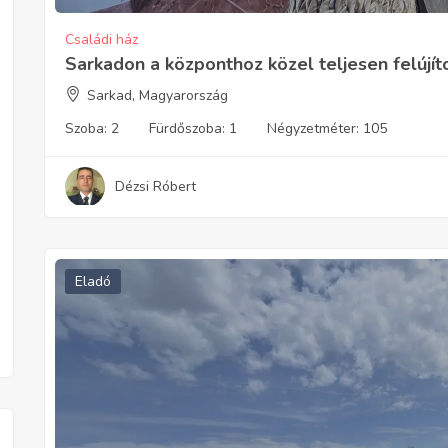
Családi ház
Sarkadon a központhoz közel teljesen felújít
Sarkad, Magyarország
Szoba:
2
Fürdőszoba:
1
Négyzetméter:
105
Dézsi Róbert
Eladó