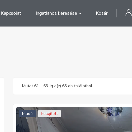
Kapcsolat
Ingatlanos keresése
Kosár
Mutat
61
–
63
-ig a(z) 63 db találatból.
Eladó
Felújított