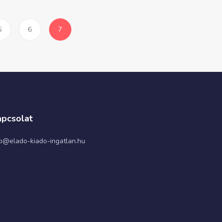
5
6
7
pcsolat
fo@elado-kiado-ingatlan.hu