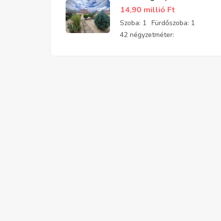
felújított, parkosított
14,90 millió
Ft
kis téglaház eladó
Szoba:
1
Fürdőszoba:
1
42 négyzetméter: