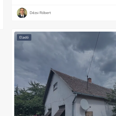
Dézsi Róbert
Eladó