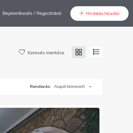
Bejelentkezés
/
Regisztráció
Hirdetés feladás
Keresés mentése
Rendezés:
Alapértelmezett