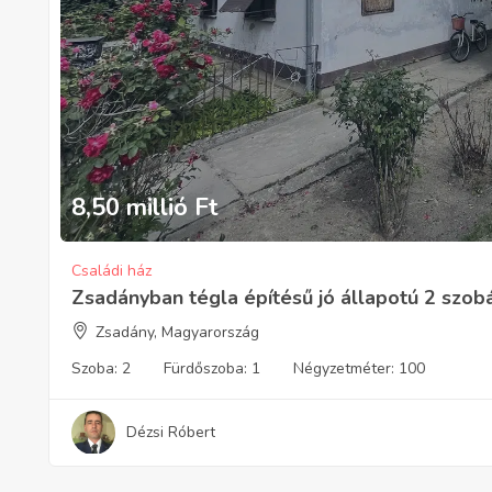
8,50 millió
Ft
Családi ház
Zsadányban tégla építésű jó állapotú 2 szobá
Zsadány, Magyarország
Szoba:
2
Fürdőszoba:
1
Négyzetméter:
100
Dézsi Róbert