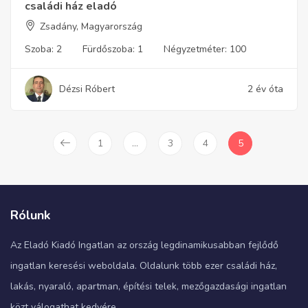
családi ház eladó
Zsadány, Magyarország
Szoba:
2
Fürdőszoba:
1
Négyzetméter:
100
Dézsi Róbert
2 év óta
1
…
3
4
5
Rólunk
Az Eladó Kiadó Ingatlan az ország legdinamikusabban fejlődő
ingatlan keresési weboldala. Oldalunk több ezer családi ház,
lakás, nyaraló, apartman, építési telek, mezőgazdasági ingatlan
közt válogathat kedvére.