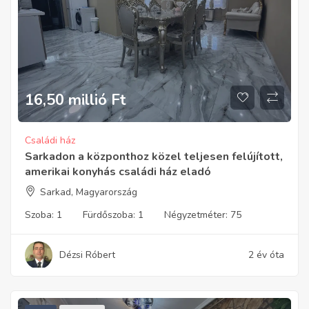
16,50 millió
Ft
Családi ház
Sarkadon a központhoz közel teljesen felújított,
amerikai konyhás családi ház eladó
Sarkad, Magyarország
Szoba:
1
Fürdőszoba:
1
Négyzetméter:
75
Dézsi Róbert
2 év óta