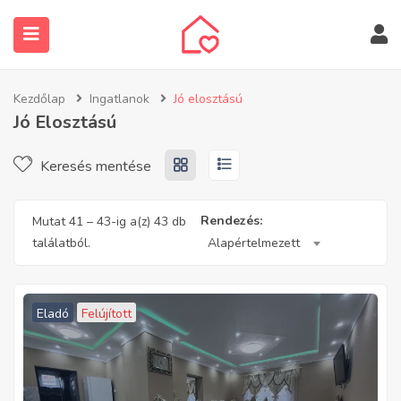
Kezdőlap
Ingatlanok
Jó elosztású
Jó Elosztású
Keresés mentése
submenu (Ingatlanos keresése)
Rendezés:
Mutat
41
–
43
-ig a(z) 43 db
találatból.
Alapértelmezett
Eladó
Felújított