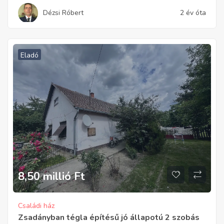
Dézsi Róbert
2 év óta
Eladó
8,50 millió
Ft
Családi ház
Zsadányban tégla építésű jó állapotú 2 szobás