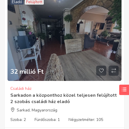
Eladó
Felújított
32 millió
Ft
Családi ház
Sarkadon a központhoz közel teljesen felújított
2 szobás családi ház eladó
Sarkad, Magyarország
Szoba:
2
Fürdőszoba:
1
Négyzetméter:
105