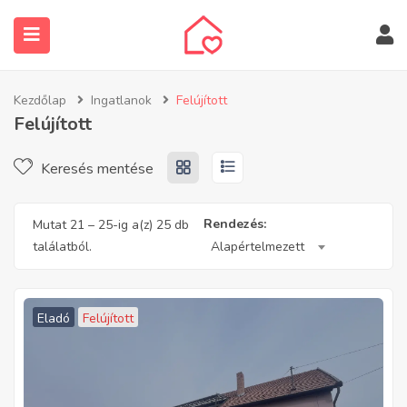
Kezdőlap
Ingatlanok
Felújított
Felújított
Keresés mentése
submenu (Ingatlanos keresése)
Rendezés:
Mutat
21
–
25
-ig a(z) 25 db
találatból.
Alapértelmezett
Eladó
Felújított