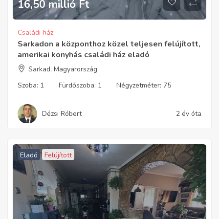
16,50 millió
Ft
Családi ház
Sarkadon a központhoz közel teljesen felújított,
amerikai konyhás családi ház eladó
Sarkad, Magyarország
Szoba:
1
Fürdőszoba:
1
Négyzetméter:
75
Dézsi Róbert
2 év óta
Eladó
Felújított