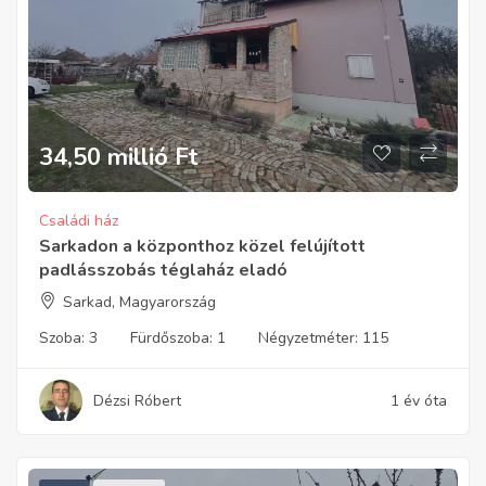
34,50 millió
Ft
Családi ház
Sarkadon a központhoz közel felújított
padlásszobás téglaház eladó
Sarkad, Magyarország
Szoba:
3
Fürdőszoba:
1
Négyzetméter:
115
Dézsi Róbert
1 év óta