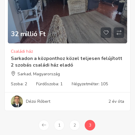
32 millió
Ft
Családi ház
Sarkadon a központhoz közel teljesen felújított
2 szobás családi ház eladó
Sarkad, Magyarország
Szoba:
2
Fürdőszoba:
1
Négyzetméter:
105
Dézsi Róbert
2 év óta
1
2
3