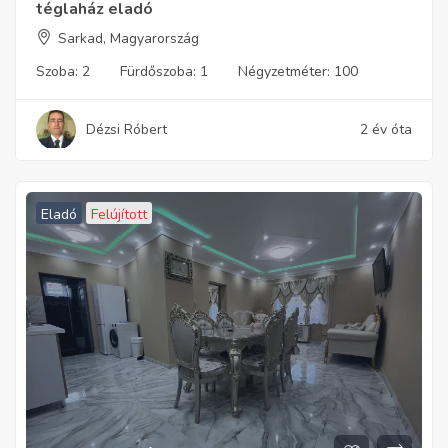
téglaház eladó
Sarkad, Magyarország
Szoba:
2
Fürdőszoba:
1
Négyzetméter:
100
Dézsi Róbert
2 év óta
Eladó
Felújított