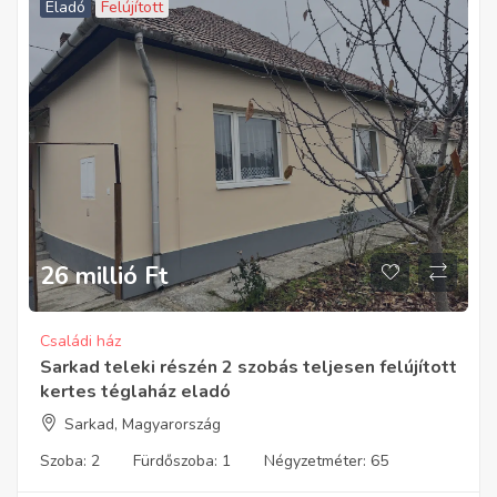
Eladó
Felújított
26 millió
Ft
Családi ház
Sarkad teleki részén 2 szobás teljesen felújított
kertes téglaház eladó
Sarkad, Magyarország
Szoba:
2
Fürdőszoba:
1
Négyzetméter:
65