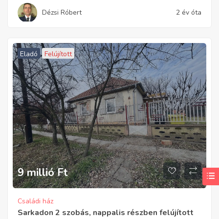
Dézsi Róbert
2 év óta
Eladó
Felújított
9 millió
Ft
Családi ház
Sarkadon 2 szobás, nappalis részben felújított