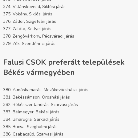
374. Villánykövesd, Siklósi járás
375. Vokány, Siklósi járás
376. Zádor, Szigetvári járás
377. Zaláta, Sellyei járás
378. Zengővárkony, Pécsváradi járás
379. Zók, Szentlőrinci járás
Falusi CSOK preferált települések
Békés vármegyében
380. Almáskamarás, Mezőkovácsházai járás
381. Békéssámson, Orosházi járás
382. Békésszentandrás, Szarvasi járás
383. Bélmegyer, Békési járás
384. Biharugra, Sarkadi járás
385. Bucsa, Szeghalmi járás
386. Csabacsűd, Szarvasi járás