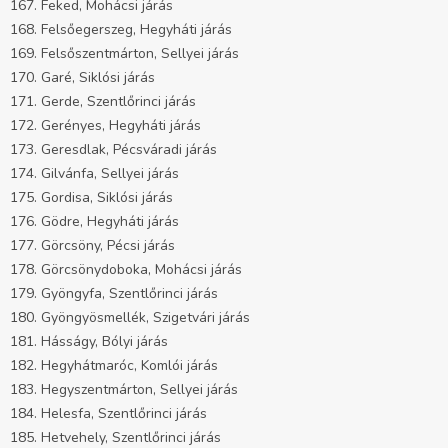
167. Feked, Mohácsi járás
168. Felsőegerszeg, Hegyháti járás
169. Felsőszentmárton, Sellyei járás
170. Garé, Siklósi járás
171. Gerde, Szentlőrinci járás
172. Gerényes, Hegyháti járás
173. Geresdlak, Pécsváradi járás
174. Gilvánfa, Sellyei járás
175. Gordisa, Siklósi járás
176. Gödre, Hegyháti járás
177. Görcsöny, Pécsi járás
178. Görcsönydoboka, Mohácsi járás
179. Gyöngyfa, Szentlőrinci járás
180. Gyöngyösmellék, Szigetvári járás
181. Hásságy, Bólyi járás
182. Hegyhátmaróc, Komlói járás
183. Hegyszentmárton, Sellyei járás
184. Helesfa, Szentlőrinci járás
185. Hetvehely, Szentlőrinci járás