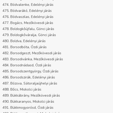
474. Bódvalenke, Edelényi járás
475. Bódvarákó, Edelényi járás
476. Bódvaszilas, Edelényi járás
477. Bogács, Mezőkövesdi járás
478. Boldogkőújfalu, Gönci járás
479. Boldogkőváralja, Gönci járás
480. Boldva, Edelényi járás
481. Borsodbóta, Ózdi járás
482. Borsodgeszt, Mezőkövesdi járás
483. Borsodivánka, Mezőkövesdi járás
484. Borsodnádasd, Ózdi járás
485. Borsodszentgyörgy, Ózdi járás
486. Borsodszirák, Edelényi járás
487. Bózsva, Sátoraljaújhelyi járás
488. Bőcs, Miskolci járás
489. Bükkábrány, Mezőkövesdi járás
490. Bükkaranyos, Miskolci járás
491. Bükkmogyorósd, Ózdi járás