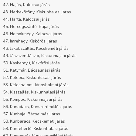
42. Hajós, Kalocsai járás
43. Harkakötöny, Kiskunhalasi járás
44. Harta, Kalocsai járás
45. Hercegszántó, Bajai járás
46. Homokmégy, Kalocsai járás
47. Imrehegy, Kiskőrösi járás
48. Jakabszállás, Kecskeméti járás
49. Jászszentlászló, Kiskunmajsai járás
50. Kaskantyú, Kiskőrösi járás
51. Katymár, Bácsalmási járás
52. Kelebia, Kiskunhalasi járás
53. Kéleshalom, Jánoshalmai járás
54. Kisszállás, Kiskunhalasi járás
55. Kömpöc, Kiskunmajsai járás
56. Kunadacs, Kunszentmiklósi járás
57. Kunbaja, Bácsalmási járás
58. Kunbaracs, Kecskeméti járás
59. Kunfehértó, Kiskunhalasi járás
60. Kunpeszér, Kunszentmiklósi járás