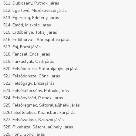
511. Dubicsány, Putnoki járás
512. Egerlövő, Mezőkövesdi járás
513. Égerszög, Edelényi járás
514. Emőd, Miskolci járás
515. Erdőbénye, Tokaji járás
516. Erdőhorváti, Sárospataki járás
517. Fáj, Encsi járás
518. Fancsal, Encsi járás
519. Farkaslyuk, Ózdi járás
520. Felsőberecki, Sátoraljaújhelyi járás
521. Felsődobsza, Gönci járás
522. Felsőgagy, Encsi járás
523. Felsőkelecsény, Putnoki járás
524. Felsőnyárád, Putnoki járás
525. Felsőregmec, Sátoraljaújhelyi járás
526.Felsőtelekes, Kazincbarcikai járás
527. Felsővadász, Szikszói járás
528. Filkeháza, Sátoraljaújhelyi járás
529. Fony, Gönci járás