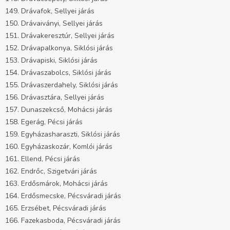
149. Drávafok, Sellyei járás
150. Drávaiványi, Sellyei járás
151. Drávakeresztúr, Sellyei járás
152. Drávapalkonya, Siklósi járás
153. Drávapiski, Siklósi járás
154. Drávaszabolcs, Siklósi járás
155. Drávaszerdahely, Siklósi járás
156. Drávasztára, Sellyei járás
157. Dunaszekcső, Mohácsi járás
158. Egerág, Pécsi járás
159. Egyházasharaszti, Siklósi járás
160. Egyházaskozár, Komlói járás
161. Ellend, Pécsi járás
162. Endrőc, Szigetvári járás
163. Erdősmárok, Mohácsi járás
164. Erdősmecske, Pécsváradi járás
165. Erzsébet, Pécsváradi járás
166. Fazekasboda, Pécsváradi járás