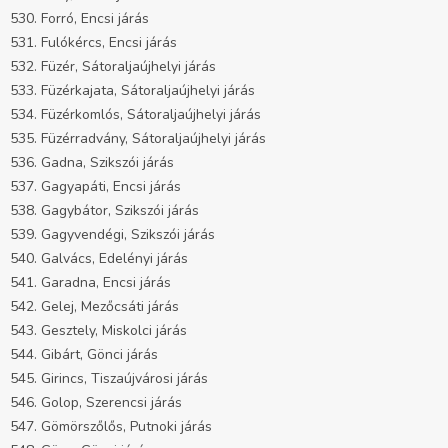
530. Forró, Encsi járás
531. Fulókércs, Encsi járás
532. Füzér, Sátoraljaújhelyi járás
533. Füzérkajata, Sátoraljaújhelyi járás
534. Füzérkomlós, Sátoraljaújhelyi járás
535. Füzérradvány, Sátoraljaújhelyi járás
536. Gadna, Szikszói járás
537. Gagyapáti, Encsi járás
538. Gagybátor, Szikszói járás
539. Gagyvendégi, Szikszói járás
540. Galvács, Edelényi járás
541. Garadna, Encsi járás
542. Gelej, Mezőcsáti járás
543. Gesztely, Miskolci járás
544. Gibárt, Gönci járás
545. Girincs, Tiszaújvárosi járás
546. Golop, Szerencsi járás
547. Gömörszőlős, Putnoki járás