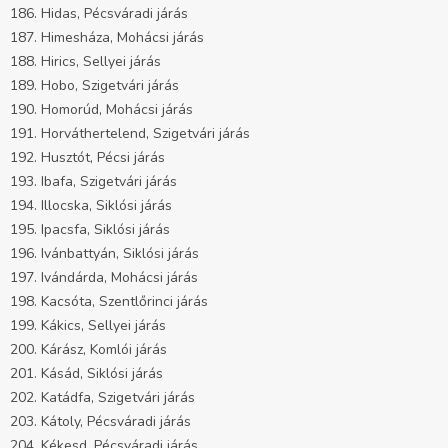
186. Hidas, Pécsváradi járás
187. Himesháza, Mohácsi járás
188. Hirics, Sellyei járás
189. Hobo, Szigetvári járás
190. Homorúd, Mohácsi járás
191. Horváthertelend, Szigetvári járás
192. Husztót, Pécsi járás
193. Ibafa, Szigetvári járás
194. Illocska, Siklósi járás
195. Ipacsfa, Siklósi járás
196. Ivánbattyán, Siklósi járás
197. Ivándárda, Mohácsi járás
198. Kacsóta, Szentlőrinci járás
199. Kákics, Sellyei járás
200. Kárász, Komlói járás
201. Kásád, Siklósi járás
202. Katádfa, Szigetvári járás
203. Kátoly, Pécsváradi járás
204. Kékesd, Pécsváradi járás