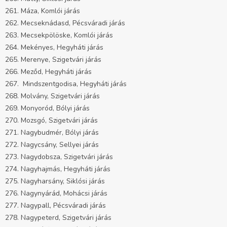
261. Máza, Komlói járás
262. Mecseknádasd, Pécsváradi járás
263. Mecsekpölöske, Komlói járás
264. Mekényes, Hegyháti járás
265. Merenye, Szigetvári járás
266. Meződ, Hegyháti járás
267. Mindszentgodisa, Hegyháti járás
268. Molvány, Szigetvári járás
269. Monyoród, Bólyi járás
270. Mozsgó, Szigetvári járás
271. Nagybudmér, Bólyi járás
272. Nagycsány, Sellyei járás
273. Nagydobsza, Szigetvári járás
274. Nagyhajmás, Hegyháti járás
275. Nagyharsány, Siklósi járás
276. Nagynyárád, Mohácsi járás
277. Nagypall, Pécsváradi járás
278. Nagypeterd, Szigetvári járás