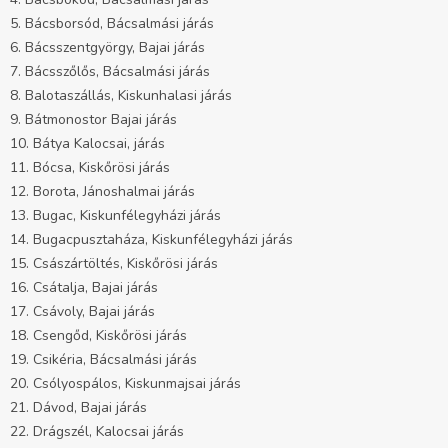
5. Bácsborsód, Bácsalmási járás
6. Bácsszentgyörgy, Bajai járás
7. Bácsszőlős, Bácsalmási járás
8. Balotaszállás, Kiskunhalasi járás
9. Bátmonostor Bajai járás
10. Bátya Kalocsai, járás
11. Bócsa, Kiskőrösi járás
12. Borota, Jánoshalmai járás
13. Bugac, Kiskunfélegyházi járás
14. Bugacpusztaháza, Kiskunfélegyházi járás
15. Császártöltés, Kiskőrösi járás
16. Csátalja, Bajai járás
17. Csávoly, Bajai járás
18. Csengőd, Kiskőrösi járás
19. Csikéria, Bácsalmási járás
20. Csólyospálos, Kiskunmajsai járás
21. Dávod, Bajai járás
22. Drágszél, Kalocsai járás