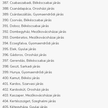
387. Csabaszabadi, Békéscsabai járás
388. Csanádapáca, Orosházi járás
389. Csárdaszállás, Gyomaendrődi járás
390. Csorvás, Békéscsabai járás
391. Doboz, Békéscsabai járás
392. Dombegyház, Mezőkovácsházai járás
393. Dombiratos, Mezőkovácsházai járás
394. Ecsegfalva, Gyomaendrődi járás
395. Elek, Gyulai járás
396. Gádoros, Orosházi járás
397. Gerendás, Békéscsabai járás
398. Geszt, Sarkadi járás
399. Hunya, Gyomaendrődi járás
400. Kamut, Békési járás
401. Kardos, Szarvasi járás
402. Kardoskút, Orosházi járás
403. Kaszaper, Mezőkovácsházai járás
404. Kertészsziget, Szeghalmi járás
405. Kétegyháza, Gyulai járás