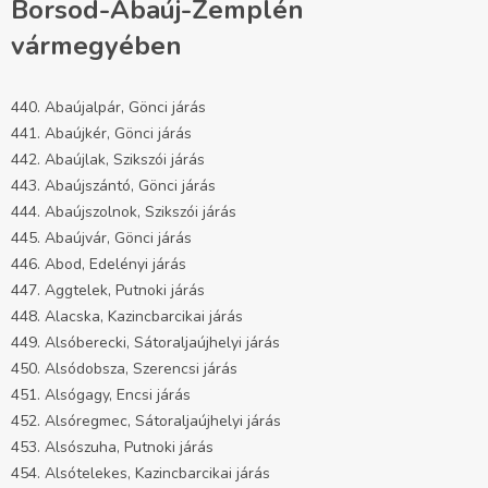
Borsod-Abaúj-Zemplén
vármegyében
440. Abaújalpár, Gönci járás
441. Abaújkér, Gönci járás
442. Abaújlak, Szikszói járás
443. Abaújszántó, Gönci járás
444. Abaújszolnok, Szikszói járás
445. Abaújvár, Gönci járás
446. Abod, Edelényi járás
447. Aggtelek, Putnoki járás
448. Alacska, Kazincbarcikai járás
449. Alsóberecki, Sátoraljaújhelyi járás
450. Alsódobsza, Szerencsi járás
451. Alsógagy, Encsi járás
452. Alsóregmec, Sátoraljaújhelyi járás
453. Alsószuha, Putnoki járás
454. Alsótelekes, Kazincbarcikai járás