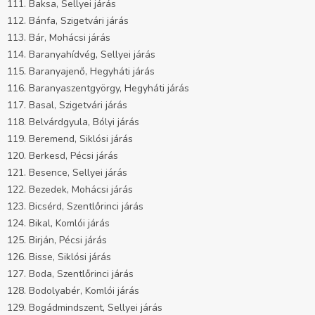
111. Baksa, Sellyei járás
112. Bánfa, Szigetvári járás
113. Bár, Mohácsi járás
114. Baranyahídvég, Sellyei járás
115. Baranyajenő, Hegyháti járás
116. Baranyaszentgyörgy, Hegyháti járás
117. Basal, Szigetvári járás
118. Belvárdgyula, Bólyi járás
119. Beremend, Siklósi járás
120. Berkesd, Pécsi járás
121. Besence, Sellyei járás
122. Bezedek, Mohácsi járás
123. Bicsérd, Szentlőrinci járás
124. Bikal, Komlói járás
125. Birján, Pécsi járás
126. Bisse, Siklósi járás
127. Boda, Szentlőrinci járás
128. Bodolyabér, Komlói járás
129. Bogádmindszent, Sellyei járás