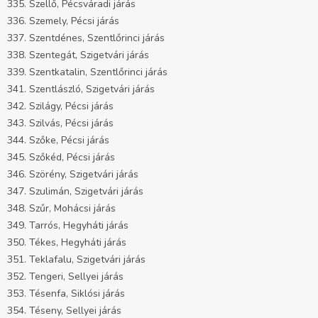
335. Szellő, Pécsváradi járás
336. Szemely, Pécsi járás
337. Szentdénes, Szentlőrinci járás
338. Szentegát, Szigetvári járás
339. Szentkatalin, Szentlőrinci járás
341. Szentlászló, Szigetvári járás
342. Szilágy, Pécsi járás
343. Szilvás, Pécsi járás
344. Szőke, Pécsi járás
345. Szőkéd, Pécsi járás
346. Szörény, Szigetvári járás
347. Szulimán, Szigetvári járás
348. Szűr, Mohácsi járás
349. Tarrós, Hegyháti járás
350. Tékes, Hegyháti járás
351. Teklafalu, Szigetvári járás
352. Tengeri, Sellyei járás
353. Tésenfa, Siklósi járás
354. Téseny, Sellyei járás