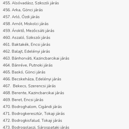
455. Alsóvadász, Szikszói járás
456. Arka, Gönci járás
457. Arló, Ózdi járás
458. Arnót, Miskolci járás
459. Ároktő, Mezőcsáti járás
460. Aszaló, Szikszói járás
461. Baktakék, Encsi járás
462. Balajt, Edelényi járás
463. Bánhorváti, Kazincbarcikai járás
464. Bánréve, Putnoki járás
465. Baskó, Gönci járás
466. Becskeháza, Edelényi járás
467. Bekecs, Szerencsi járás
468. Berente, Kazincbarcikai járás
469. Beret, Encsi járás
470. Bodroghalom, Cigándi járás
471. Bodrogkeresztúr, Tokaji járás
472. Bodrogkisfalud, Tokaji járás
473. Bodrogolaszi, Sárospataki járás