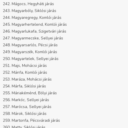
242. Mágocs, Hegyháti járás
243. Magyarbóly, Siklósi járás
244. Magyaregregy, Komlói járás
245. Magyarhertelend, Komlói járás
246. Magyarlukafa, Szigetvári járás
247. Magyarmecske, Sellyei járás
248. Magyarsarlós, Pécsi járás
249. Magyarszék, Komlói járás
250. Magyartelek, Sellyei járás
251. Majs, Mohácsi járás
252. Mánfa, Komlói járás
253. Maráza, Mohácsi járás
254. Márfa, Siklósi járás
255. Máriakéménd, Bólyi járás
256. Markóc, Sellyei járás
257. Marócsa, Sellyei járás
258. Márok, Siklósi járás
259. Martonfa, Pécsváradi járás
260. Matty, Siklósi járás