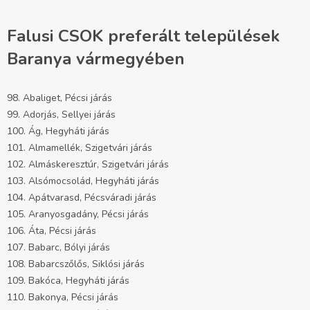
Falusi CSOK preferált települések
Baranya vármegyében
98. Abaliget, Pécsi járás
99. Adorjás, Sellyei járás
100. Ág, Hegyháti járás
101. Almamellék, Szigetvári járás
102. Almáskeresztúr, Szigetvári járás
103. Alsómocsolád, Hegyháti járás
104. Apátvarasd, Pécsváradi járás
105. Aranyosgadány, Pécsi járás
106. Áta, Pécsi járás
107. Babarc, Bólyi járás
108. Babarcszőlős, Siklósi járás
109. Bakóca, Hegyháti járás
110. Bakonya, Pécsi járás