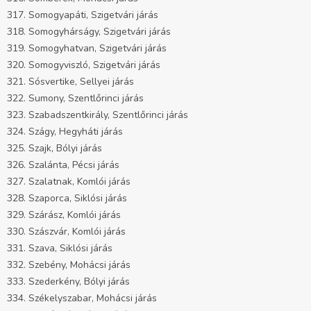
317. Somogyapáti, Szigetvári járás
318. Somogyhárságy, Szigetvári járás
319. Somogyhatvan, Szigetvári járás
320. Somogyviszló, Szigetvári járás
321. Sósvertike, Sellyei járás
322. Sumony, Szentlőrinci járás
323. Szabadszentkirály, Szentlőrinci járás
324. Szágy, Hegyháti járás
325. Szajk, Bólyi járás
326. Szalánta, Pécsi járás
327. Szalatnak, Komlói járás
328. Szaporca, Siklósi járás
329. Szárász, Komlói járás
330. Szászvár, Komlói járás
331. Szava, Siklósi járás
332. Szebény, Mohácsi járás
333. Szederkény, Bólyi járás
334. Székelyszabar, Mohácsi járás