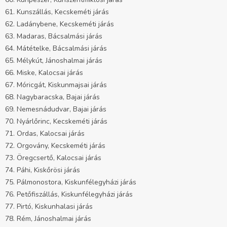
61. Kunszállás, Kecskeméti járás
62. Ladánybene, Kecskeméti járás
63. Madaras, Bácsalmási járás
64. Mátételke, Bácsalmási járás
65. Mélykút, Jánoshalmai járás
66. Miske, Kalocsai járás
67. Móricgát, Kiskunmajsai járás
68. Nagybaracska, Bajai járás
69. Nemesnádudvar, Bajai járás
70. Nyárlőrinc, Kecskeméti járás
71. Ordas, Kalocsai járás
72. Orgovány, Kecskeméti járás
73. Öregcsertő, Kalocsai járás
74. Páhi, Kiskőrösi járás
75. Pálmonostora, Kiskunfélegyházi járás
76. Petőfiszállás, Kiskunfélegyházi járás
77. Pirtó, Kiskunhalasi járás
78. Rém, Jánoshalmai járás