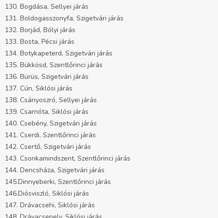
130. Bogdása, Sellyei járás
131. Boldogasszonyfa, Szigetvári járás
132. Borjád, Bólyi járás
133. Bosta, Pécsi járás
134. Botykapeterd, Szigetvári járás
135. Bükkösd, Szentlőrinci járás
136. Bürüs, Szigetvári járás
137. Cún, Siklósi járás
138. Csányoszró, Sellyei járás
139. Csarnóta, Siklósi járás
140. Csebény, Szigetvári járás
141. Cserdi, Szentlőrinci járás
142. Csertő, Szigetvári járás
143. Csonkamindszent, Szentlőrinci járás
144. Dencsháza, Szigetvári járás
145.Dinnyeberki, Szentlőrinci járás
146.Diósviszló, Siklósi járás
147. Drávacsehi, Siklósi járás
148. Drávacsepely, Siklósi járás