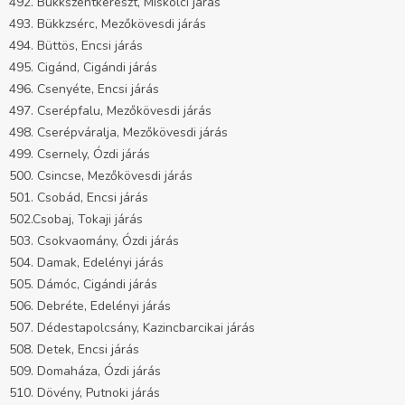
492. Bükkszentkereszt, Miskolci járás
493. Bükkzsérc, Mezőkövesdi járás
494. Büttös, Encsi járás
495. Cigánd, Cigándi járás
496. Csenyéte, Encsi járás
497. Cserépfalu, Mezőkövesdi járás
498. Cserépváralja, Mezőkövesdi járás
499. Csernely, Ózdi járás
500. Csincse, Mezőkövesdi járás
501. Csobád, Encsi járás
502.Csobaj, Tokaji járás
503. Csokvaomány, Ózdi járás
504. Damak, Edelényi járás
505. Dámóc, Cigándi járás
506. Debréte, Edelényi járás
507. Dédestapolcsány, Kazincbarcikai járás
508. Detek, Encsi járás
509. Domaháza, Ózdi járás
510. Dövény, Putnoki járás