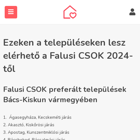
Ezeken a településeken lesz
elérhető a Falusi CSOK 2024-
től
submenu (Ingatlanos keresése)
Falusi CSOK preferált települések
Bács-Kiskun vármegyében
1. Ágasegyháza, Kecskeméti járás
2. Akasztó, Kiskőrösi járás
3. Apostag, Kunszentmiklósi járás
4. Bácsbokod, Bácsalmási járás