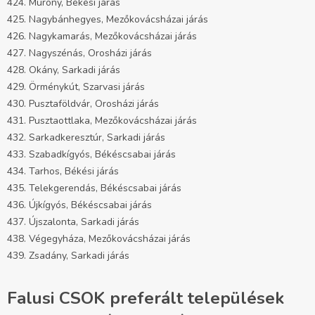
424. Murony, Békési járás
425. Nagybánhegyes, Mezőkovácsházai járás
426. Nagykamarás, Mezőkovácsházai járás
427. Nagyszénás, Orosházi járás
428. Okány, Sarkadi járás
429. Örménykút, Szarvasi járás
430. Pusztaföldvár, Orosházi járás
431. Pusztaottlaka, Mezőkovácsházai járás
432. Sarkadkeresztúr, Sarkadi járás
433. Szabadkígyós, Békéscsabai járás
434. Tarhos, Békési járás
435. Telekgerendás, Békéscsabai járás
436. Újkígyós, Békéscsabai járás
437. Újszalonta, Sarkadi járás
438. Végegyháza, Mezőkovácsházai járás
439. Zsadány, Sarkadi járás
Falusi CSOK preferált települések