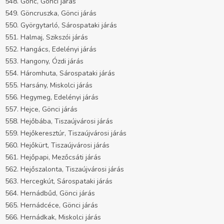
548. Gönc, Gönci járás
549. Göncruszka, Gönci járás
550. Györgytarló, Sárospataki járás
551. Halmaj, Szikszói járás
552. Hangács, Edelényi járás
553. Hangony, Ózdi járás
554. Háromhuta, Sárospataki járás
555. Harsány, Miskolci járás
556. Hegymeg, Edelényi járás
557. Hejce, Gönci járás
558. Hejőbába, Tiszaújvárosi járás
559. Hejőkeresztúr, Tiszaújvárosi járás
560. Hejőkürt, Tiszaújvárosi járás
561. Hejőpapi, Mezőcsáti járás
562. Hejőszalonta, Tiszaújvárosi járás
563. Hercegkút, Sárospataki járás
564. Hernádbűd, Gönci járás
565. Hernádcéce, Gönci járás
566. Hernádkak, Miskolci járás