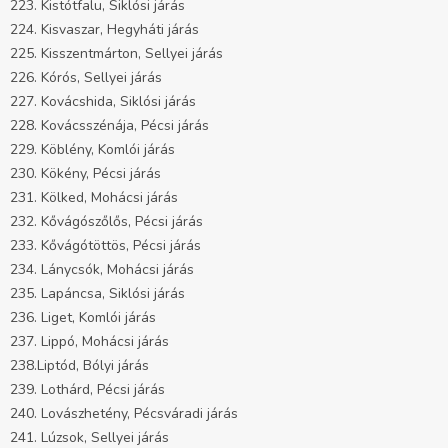
223. Kistótfalu, Siklósi járás
224. Kisvaszar, Hegyháti járás
225. Kisszentmárton, Sellyei járás
226. Kórós, Sellyei járás
227. Kovácshida, Siklósi járás
228. Kovácsszénája, Pécsi járás
229. Köblény, Komlói járás
230. Kökény, Pécsi járás
231. Kölked, Mohácsi járás
232. Kővágószőlős, Pécsi járás
233. Kővágótöttös, Pécsi járás
234. Lánycsók, Mohácsi járás
235. Lapáncsa, Siklósi járás
236. Liget, Komlói járás
237. Lippó, Mohácsi járás
238.Liptód, Bólyi járás
239. Lothárd, Pécsi járás
240. Lovászhetény, Pécsváradi járás
241. Lúzsok, Sellyei járás