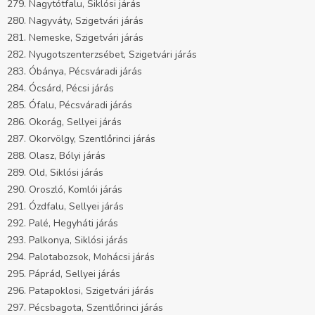
279. Nagytótfalu, Siklósi járás
280. Nagyváty, Szigetvári járás
281. Nemeske, Szigetvári járás
282. Nyugotszenterzsébet, Szigetvári járás
283. Óbánya, Pécsváradi járás
284. Ócsárd, Pécsi járás
285. Ófalu, Pécsváradi járás
286. Okorág, Sellyei járás
287. Okorvölgy, Szentlőrinci járás
288. Olasz, Bólyi járás
289. Old, Siklósi járás
290. Oroszló, Komlói járás
291. Ózdfalu, Sellyei járás
292. Palé, Hegyháti járás
293. Palkonya, Siklósi járás
294. Palotabozsok, Mohácsi járás
295. Páprád, Sellyei járás
296. Patapoklosi, Szigetvári járás
297. Pécsbagota, Szentlőrinci járás