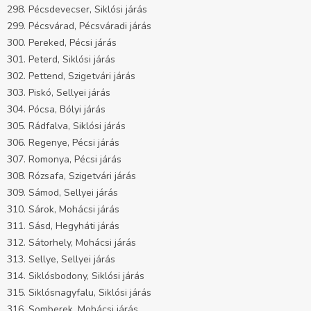
298. Pécsdevecser, Siklósi járás
299. Pécsvárad, Pécsváradi járás
300. Pereked, Pécsi járás
301. Peterd, Siklósi járás
302. Pettend, Szigetvári járás
303. Piskó, Sellyei járás
304. Pócsa, Bólyi járás
305. Rádfalva, Siklósi járás
306. Regenye, Pécsi járás
307. Romonya, Pécsi járás
308. Rózsafa, Szigetvári járás
309. Sámod, Sellyei járás
310. Sárok, Mohácsi járás
311. Sásd, Hegyháti járás
312. Sátorhely, Mohácsi járás
313. Sellye, Sellyei járás
314. Siklósbodony, Siklósi járás
315. Siklósnagyfalu, Siklósi járás
316. Somberek, Mohácsi járás