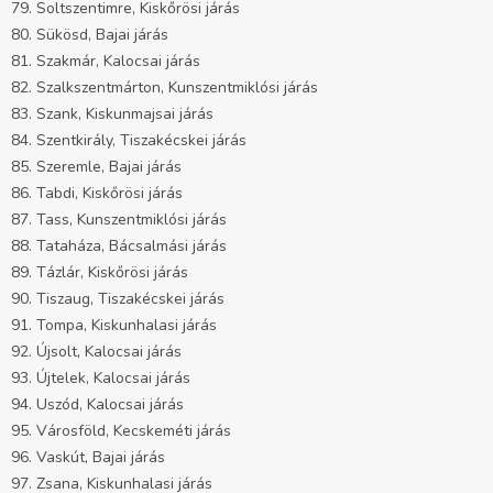
79. Soltszentimre, Kiskőrösi járás
80. Sükösd, Bajai járás
81. Szakmár, Kalocsai járás
82. Szalkszentmárton, Kunszentmiklósi járás
83. Szank, Kiskunmajsai járás
84. Szentkirály, Tiszakécskei járás
85. Szeremle, Bajai járás
86. Tabdi, Kiskőrösi járás
87. Tass, Kunszentmiklósi járás
88. Tataháza, Bácsalmási járás
89. Tázlár, Kiskőrösi járás
90. Tiszaug, Tiszakécskei járás
91. Tompa, Kiskunhalasi járás
92. Újsolt, Kalocsai járás
93. Újtelek, Kalocsai járás
94. Uszód, Kalocsai járás
95. Városföld, Kecskeméti járás
96. Vaskút, Bajai járás
97. Zsana, Kiskunhalasi járás