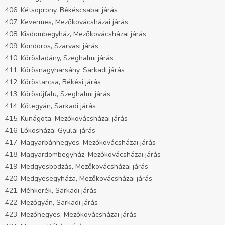
406. Kétsoprony, Békéscsabai járás
407. Kevermes, Mezőkovácsházai járás
408. Kisdombegyház, Mezőkovácsházai járás
409. Kondoros, Szarvasi járás
410. Körösladány, Szeghalmi járás
411. Körösnagyharsány, Sarkadi járás
412. Köröstarcsa, Békési járás
413. Körösújfalu, Szeghalmi járás
414. Kötegyán, Sarkadi járás
415. Kunágota, Mezőkovácsházai járás
416. Lőkösháza, Gyulai járás
417. Magyarbánhegyes, Mezőkovácsházai járás
418. Magyardombegyház, Mezőkovácsházai járás
419. Medgyesbodzás, Mezőkovácsházai járás
420. Medgyesegyháza, Mezőkovácsházai járás
421. Méhkerék, Sarkadi járás
422. Mezőgyán, Sarkadi járás
423. Mezőhegyes, Mezőkovácsházai járás