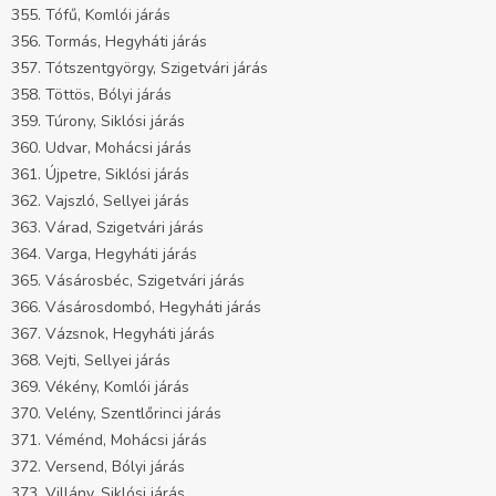
355. Tófű, Komlói járás
356. Tormás, Hegyháti járás
357. Tótszentgyörgy, Szigetvári járás
358. Töttös, Bólyi járás
359. Túrony, Siklósi járás
360. Udvar, Mohácsi járás
361. Újpetre, Siklósi járás
362. Vajszló, Sellyei járás
363. Várad, Szigetvári járás
364. Varga, Hegyháti járás
365. Vásárosbéc, Szigetvári járás
366. Vásárosdombó, Hegyháti járás
367. Vázsnok, Hegyháti járás
368. Vejti, Sellyei járás
369. Vékény, Komlói járás
370. Velény, Szentlőrinci járás
371. Véménd, Mohácsi járás
372. Versend, Bólyi járás
373. Villány, Siklósi járás