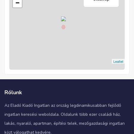
−
Leaflet
Rólunk
Az Eladó Kiadó Ingatlan az ország legdinamikusabban fejlődő
ingatlan keresési weboldala. Oldalunk több ezer családi ház,
lakás, nyaraló, apartman, építési telek, mezőgazdasági ingatlan
közt válogathat kedvére.