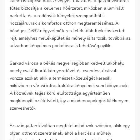
kamra is kapcsolódik. A vegyes falazat és a gázkonvektoros
fűtés biztosítja a kellemes hőérzetet, miközben a laminált
parketta és a redőnyök kényelmi szempontból is
hozzájárulnak a komfortos otthon megteremtéséhez. A
bőséges, 1632 négyzetméteres telek több funkciós kertet
rejt, amelyhez melléképület és műhely is tartozik, továbbá az
udvarban kényelmes parkolásra is lehetőség nyílik.
Sarkad városa a békés megyei régióban kedvelt lakóhely,
amely családbarát környezetével és csendes utcáival
vonzza azokat, akik a természet közelségét keresik,
miközben a városi infrastruktúra kényelmei sem hiányoznak.
A közművek teljes körű ellátottsága egyértelműen
megkönnyíti az életvitelt, így a mindennapok gördülékenyen
szervezhetők.
Ez az ingatlan kiválóan megfelel mindazok számára, akik egy
olyan otthont szeretnének, ahol a kert és a műhely