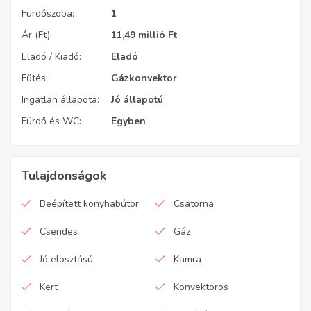
Fürdőszoba:
1
Ár (Ft):
11,49 millió
Ft
Eladó / Kiadó:
Eladó
Fűtés:
Gázkonvektor
Ingatlan állapota:
Jó állapotú
Fürdő és WC:
Egyben
Tulajdonságok
Beépített konyhabútor
Csatorna
Csendes
Gáz
Jó elosztású
Kamra
Kert
Konvektoros