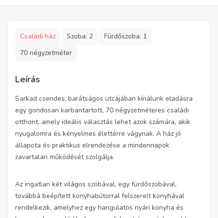
Családi ház
Szoba:
2
Fürdőszoba:
1
70 négyzetméter
Leírás
Sarkad csendes, barátságos utcájában kínálunk eladásra
egy gondosan karbantartott, 70 négyzetméteres családi
otthont, amely ideális választás lehet azok számára, akik
nyugalomra és kényelmes élettérre vágynak. A ház jó
állapota és praktikus elrendezése a mindennapok
zavartalan működését szolgálja.
Az ingatlan két világos szobával, egy fürdőszobával,
továbbá beépített konyhabútorral felszerelt konyhával
rendelkezik, amelyhez egy hangulatos nyári konyha és