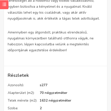
lehetőséget ad a hobbihoz vagy kisebb vállalkozáshoz,
egyben biztosítva a kényelmet és a nyugalmat. Kiváló
választás lehet egy kis családnak, vagy akár aktív
nyugdíjasoknak is, akik értékelik a tágas telek adottságait.
Amennyiben egy átgondolt, praktikus elrendezésű,
nyugalmas környezetben található otthonra vágyik, ne
habozzon, lépjen kapcsolatba velünk a megtekintés
időpontjának egyeztetése érdekében!
Részletek
Azonosító:
s277
Alapterület (m2):
70 négyzetméter
Telek mérete (m2):
1632 négyzetméter
Szoba:
2