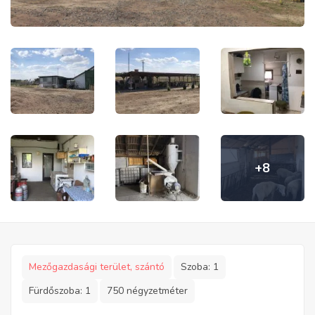
+8
Mezőgazdasági terület, szántó
Szoba:
1
Fürdőszoba:
1
750 négyzetméter