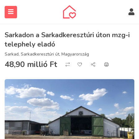
Sarkadon a Sarkadkeresztúri úton mzg-i
telephely eladó
Sarkad, Sarkadkeresztúri út, Magyarország
48,90 millió
Ft
submenu (Ingatlanos keresése)