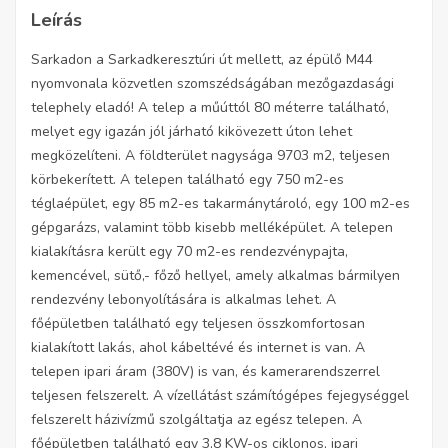
Leírás
Sarkadon a Sarkadkeresztúri út mellett, az épülő M44
nyomvonala közvetlen szomszédságában mezőgazdasági
telephely eladó! A telep a műúttól 80 méterre található,
melyet egy igazán jól járható kikövezett úton lehet
megközelíteni. A földterület nagysága 9703 m2, teljesen
körbekerített. A telepen található egy 750 m2-es
téglaépület, egy 85 m2-es takarmánytároló, egy 100 m2-es
gépgarázs, valamint több kisebb melléképület. A telepen
kialakításra került egy 70 m2-es rendezvénypajta,
kemencével, sütő,- főző hellyel, amely alkalmas bármilyen
rendezvény lebonyolítására is alkalmas lehet. A
főépületben található egy teljesen összkomfortosan
kialakított lakás, ahol kábeltévé és internet is van. A
telepen ipari áram (380V) is van, és kamerarendszerrel
teljesen felszerelt. A vízellátást számítógépes fejegységgel
felszerelt házivízmű szolgáltatja az egész telepen. A
főépületben található egy 3,8 KW-os ciklonos, ipari