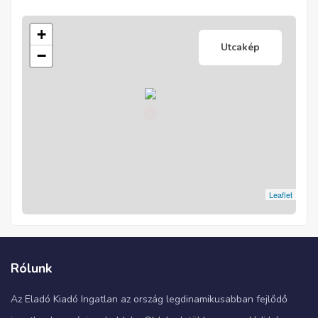
+
Utcakép
−
Leaflet
Rólunk
Az Eladó Kiadó Ingatlan az ország legdinamikusabban fejlődő