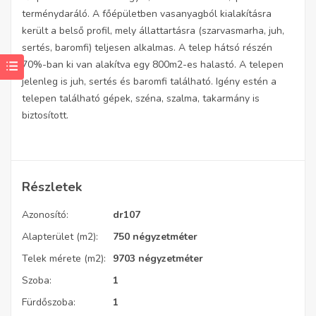
terménydaráló. A főépületben vasanyagból kialakításra
került a belső profil, mely állattartásra (szarvasmarha, juh,
sertés, baromfi) teljesen alkalmas. A telep hátsó részén
70%-ban ki van alakítva egy 800m2-es halastó. A telepen
jelenleg is juh, sertés és baromfi található. Igény estén a
telepen található gépek, széna, szalma, takarmány is
biztosított.
Részletek
Azonosító:
dr107
Alapterület (m2):
750 négyzetméter
Telek mérete (m2):
9703 négyzetméter
Szoba:
1
Fürdőszoba:
1