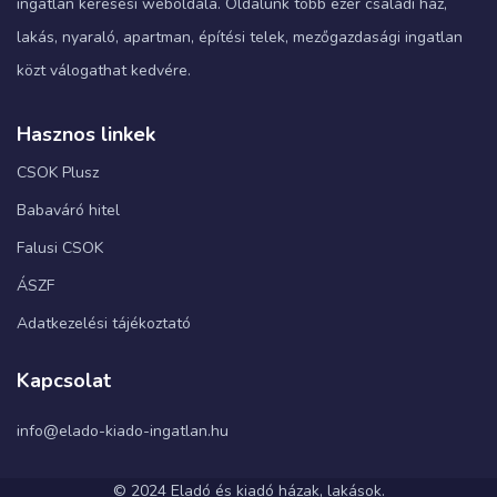
ingatlan keresési weboldala. Oldalunk több ezer családi ház,
lakás, nyaraló, apartman, építési telek, mezőgazdasági ingatlan
közt válogathat kedvére.
Hasznos linkek
CSOK Plusz
Babaváró hitel
Falusi CSOK
ÁSZF
Adatkezelési tájékoztató
Kapcsolat
info@elado-kiado-ingatlan.hu
© 2024 Eladó és kiadó házak, lakások.