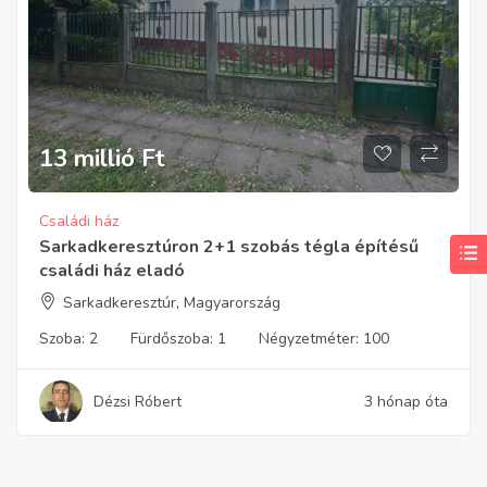
13 millió
Ft
Családi ház
Sarkadkeresztúron 2+1 szobás tégla építésű
családi ház eladó
Sarkadkeresztúr, Magyarország
Szoba:
2
Fürdőszoba:
1
Négyzetméter:
100
Dézsi Róbert
3 hónap óta