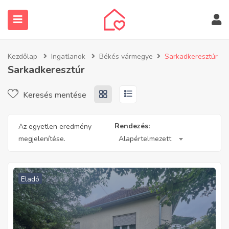
Kezdőlap
Ingatlanok
Békés vármegye
Sarkadkeresztúr
Sarkadkeresztúr
Keresés mentése
submenu (Ingatlanos keresése)
Rendezés:
Az egyetlen eredmény
megjelenítése.
Alapértelmezett
Eladó