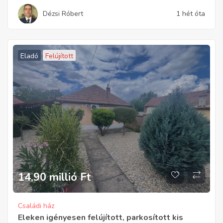
Dézsi Róbert
1 hét óta
Eladó
Felújított
14,90 millió
Ft
Családi ház
Eleken igényesen felújított, parkosított kis