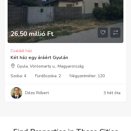
26,50 millió
Ft
Családi ház
Két ház egy áráért Gyulán
Gyula, Vörösmarty u., Magyarország
Szoba:
4
Fürdőszoba:
2
Négyzetméter:
120
Dézsi Róbert
3 hét óta