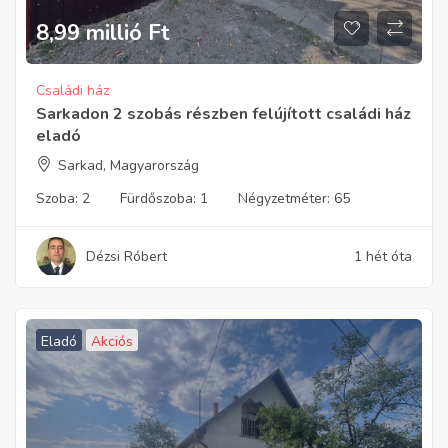
8,99 millió
Ft
Családi ház
Sarkadon 2 szobás részben felújított családi ház
eladó
Sarkad, Magyarország
Szoba:
2
Fürdőszoba:
1
Négyzetméter:
65
Dézsi Róbert
1 hét óta
Eladó
Akciós