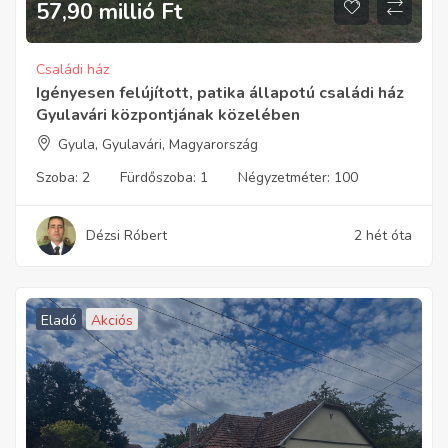
57,90 millió
Ft
Családi ház
Igényesen felújított, patika állapotú családi ház
Gyulavári központjának közelében
Gyula, Gyulavári, Magyarország
Szoba:
2
Fürdőszoba:
1
Négyzetméter:
100
Dézsi Róbert
2 hét óta
Eladó
Akciós