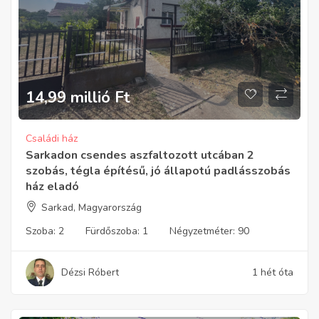
14,99 millió
Ft
Családi ház
Sarkadon csendes aszfaltozott utcában 2
szobás, tégla építésű, jó állapotú padlásszobás
ház eladó
Sarkad, Magyarország
Szoba:
2
Fürdőszoba:
1
Négyzetméter:
90
Dézsi Róbert
1 hét óta