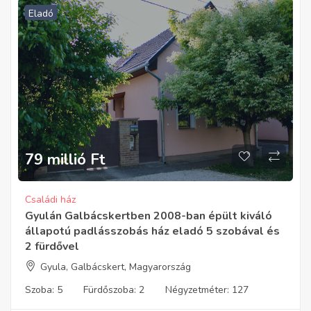
Eladó
79 millió
Ft
Családi ház
Gyulán Galbácskertben 2008-ban épült kiváló
állapotú padlásszobás ház eladó 5 szobával és
2 fürdővel
Gyula, Galbácskert, Magyarország
Szoba:
5
Fürdőszoba:
2
Négyzetméter:
127