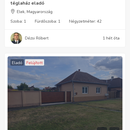
téglaház eladó
Elek, Magyarország
Szoba:
1
Fürdőszoba:
1
Négyzetméter:
42
Dézsi Róbert
1 hét óta
Eladó
Felújított