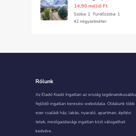
felújított, parkosított
14,90 millió
Ft
kis téglaház eladó
Szoba:
1
Fürdőszoba:
1
42 négyzetméter:
Rólunk
Az Eladó Kiadó Ingatlan az ország legdinamikusabb
fejlődő ingatlan keresési weboldala. Oldalunk több
ezer családi ház, lakás, nyaraló, apartman, építési
telek, mezőgazdasági ingatlan közt válogathat
kedvére.