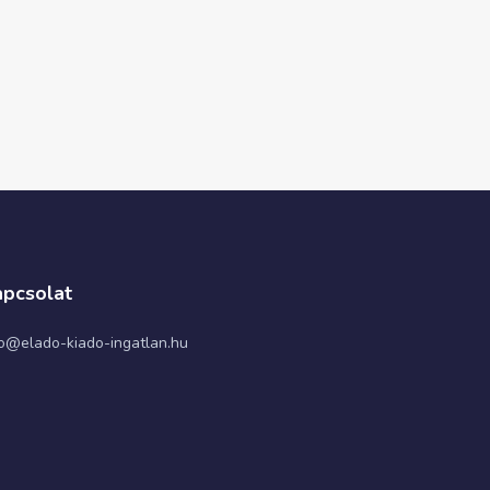
pcsolat
fo@elado-kiado-ingatlan.hu