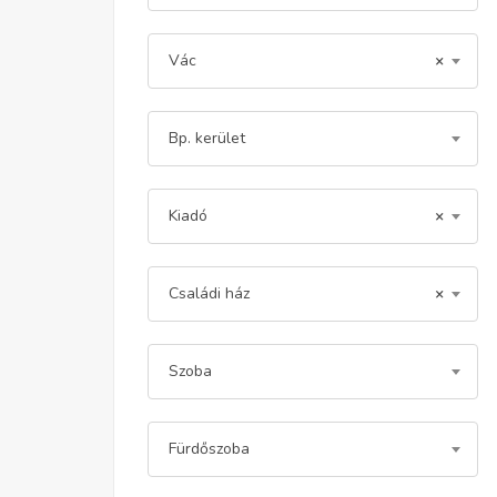
Vác
×
Bp. kerület
Kiadó
×
Családi ház
×
Szoba
Fürdőszoba