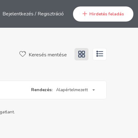
Bejelentkezés
/
Regisztráció
Hirdetés feladás
Keresés mentése
Rendezés:
Alapértelmezett
gatlant.