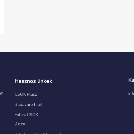
Ka
Hasznos linkek
an
in
CSOK Plusz
Babaváró hitel
Falusi CSOK
ÁSZF