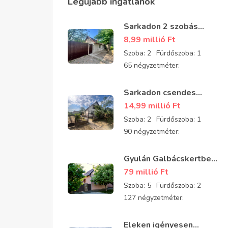
Legújabb ingatlanok
Sarkadon 2 szobás
részben felújított
8,99 millió
Ft
családi ház eladó
Szoba:
2
Fürdőszoba:
1
65 négyzetméter:
Sarkadon csendes
aszfaltozott utcában 2
14,99 millió
Ft
szobás, tégla építésű,
Szoba:
2
Fürdőszoba:
1
jó állapotú
90 négyzetméter:
padlásszobás ház eladó
Gyulán Galbácskertben
2008-ban épült kiváló
79 millió
Ft
állapotú padlásszobás
Szoba:
5
Fürdőszoba:
2
ház eladó 5 szobával és
127 négyzetméter:
2 fürdővel
Eleken igényesen