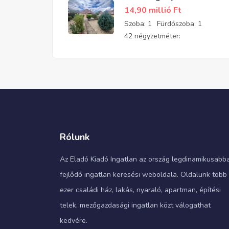
felújított, parkosított
14,90 millió
Ft
kis téglaház eladó
Szoba:
1
Fürdőszoba:
1
42 négyzetméter:
Rólunk
Az Eladó Kiadó Ingatlan az ország legdinamikusabb
fejlődő ingatlan keresési weboldala. Oldalunk több
ezer családi ház, lakás, nyaraló, apartman, építési
telek, mezőgazdasági ingatlan közt válogathat
kedvére.