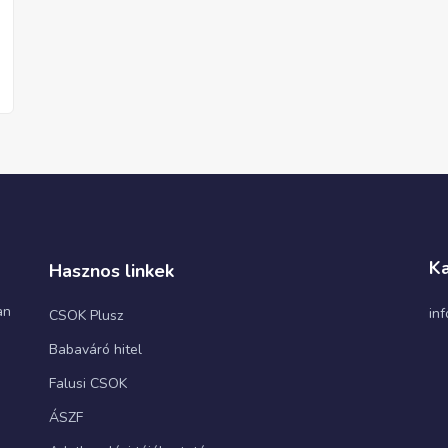
Ka
Hasznos linkek
an
in
CSOK Plusz
Babaváró hitel
Falusi CSOK
ÁSZF