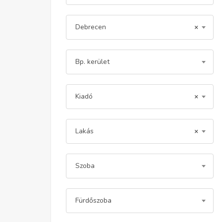
Debrecen
×
Bp. kerület
Kiadó
×
Lakás
×
Szoba
Fürdőszoba