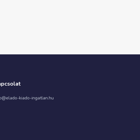
pcsolat
fo@elado-kiado-ingatlan.hu