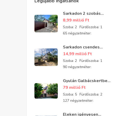
Legújabb ingatlanok
Sarkadon 2 szobás
részben felújított
8,99 millió
Ft
családi ház eladó
Szoba:
2
Fürdőszoba:
1
65 négyzetméter:
Sarkadon csendes
aszfaltozott utcában 2
14,99 millió
Ft
szobás, tégla építésű,
Szoba:
2
Fürdőszoba:
1
jó állapotú
90 négyzetméter:
padlásszobás ház eladó
Gyulán Galbácskertben
2008-ban épült kiváló
79 millió
Ft
állapotú padlásszobás
Szoba:
5
Fürdőszoba:
2
ház eladó 5 szobával és
127 négyzetméter:
2 fürdővel
Eleken igényesen