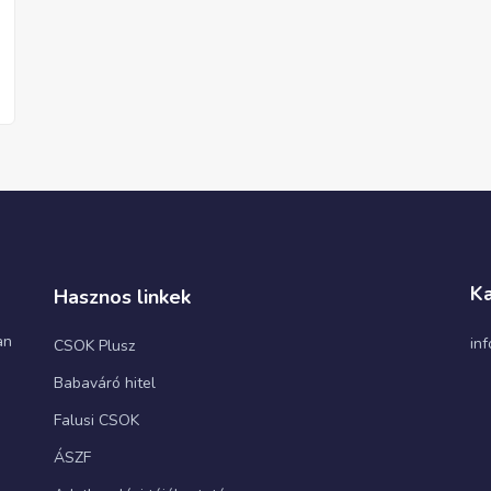
Ka
Hasznos linkek
an
in
CSOK Plusz
Babaváró hitel
Falusi CSOK
ÁSZF