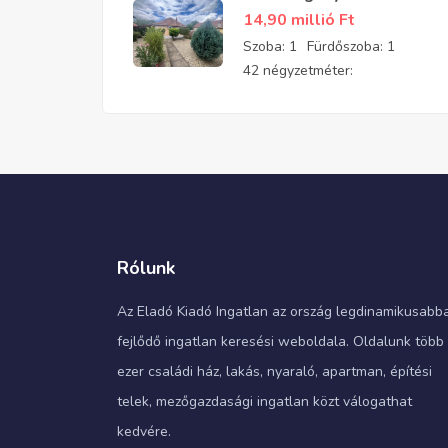
felújított, parkosított
14,90 millió
Ft
kis téglaház eladó
Szoba:
1
Fürdőszoba:
1
42 négyzetméter:
Rólunk
Az Eladó Kiadó Ingatlan az ország legdinamikusabb
fejlődő ingatlan keresési weboldala. Oldalunk több
ezer családi ház, lakás, nyaraló, apartman, építési
telek, mezőgazdasági ingatlan közt válogathat
kedvére.