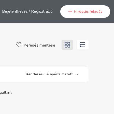
Bejelentkezés
/
Regisztráció
Hirdetés feladás
Keresés mentése
Rendezés:
Alapértelmezett
gatlant.