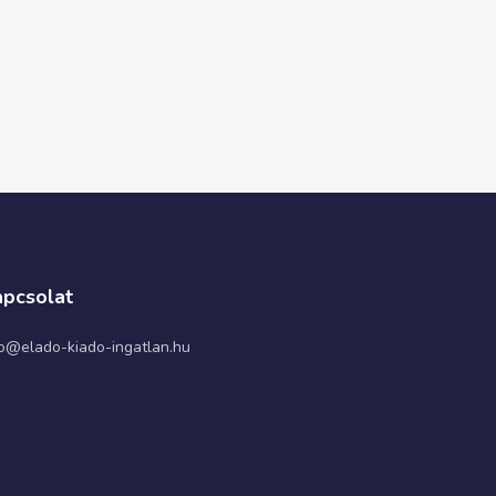
pcsolat
fo@elado-kiado-ingatlan.hu