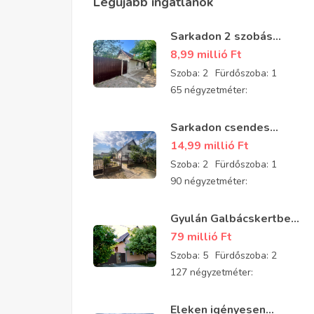
Legújabb ingatlanok
Sarkadon 2 szobás
részben felújított
8,99 millió
Ft
családi ház eladó
Szoba:
2
Fürdőszoba:
1
65 négyzetméter:
Sarkadon csendes
aszfaltozott utcában 2
14,99 millió
Ft
szobás, tégla építésű,
Szoba:
2
Fürdőszoba:
1
jó állapotú
90 négyzetméter:
padlásszobás ház eladó
Gyulán Galbácskertben
2008-ban épült kiváló
79 millió
Ft
állapotú padlásszobás
Szoba:
5
Fürdőszoba:
2
ház eladó 5 szobával és
127 négyzetméter:
2 fürdővel
Eleken igényesen