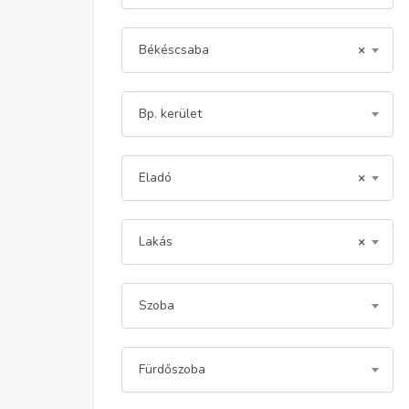
Békéscsaba
×
Bp. kerület
Eladó
×
Lakás
×
Szoba
Fürdőszoba