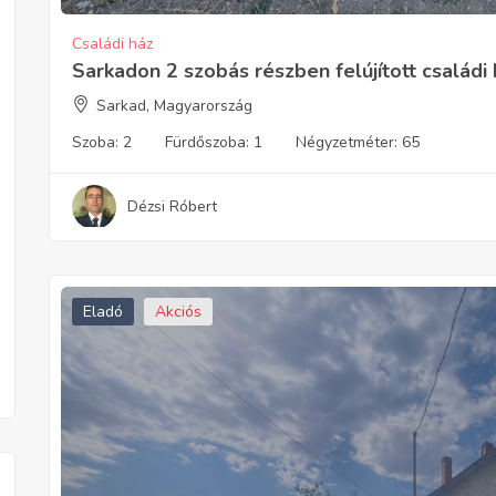
Családi ház
Sarkadon 2 szobás részben felújított családi
Sarkad, Magyarország
Szoba:
2
Fürdőszoba:
1
Négyzetméter:
65
Dézsi Róbert
Eladó
Akciós