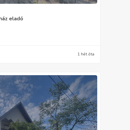
 ház eladó
1 hét óta