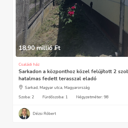
18,90 millió
Ft
Családi ház
Sarkadon a központhoz közel felújított 2 szo
hatalmas fedett terasszal eladó
Sarkad, Magyar utca, Magyarország
Szoba:
2
Fürdőszoba:
1
Négyzetméter:
98
Dézsi Róbert