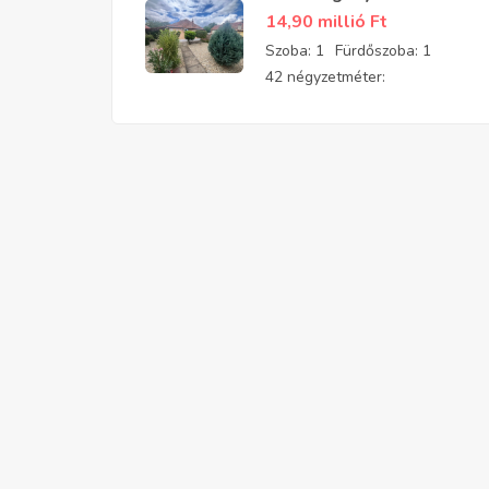
felújított, parkosított
14,90 millió
Ft
kis téglaház eladó
Szoba:
1
Fürdőszoba:
1
42 négyzetméter: