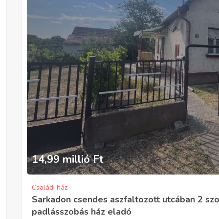
14,99 millió
Ft
Családi ház
Sarkadon csendes aszfaltozott utcában 2 szob
padlásszobás ház eladó