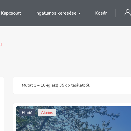
Kapcsolat
Ingatlanos keresése
Kosár
d
Mutat
1
–
10
-ig a(z) 35 db találatból.
Eladó
Akciós