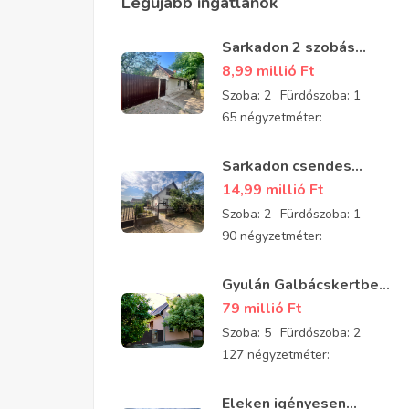
Legújabb ingatlanok
Sarkadon 2 szobás
részben felújított
8,99 millió
Ft
családi ház eladó
Szoba:
2
Fürdőszoba:
1
65 négyzetméter:
Sarkadon csendes
aszfaltozott utcában 2
14,99 millió
Ft
szobás, tégla építésű,
Szoba:
2
Fürdőszoba:
1
jó állapotú
90 négyzetméter:
padlásszobás ház eladó
Gyulán Galbácskertben
2008-ban épült kiváló
79 millió
Ft
állapotú padlásszobás
Szoba:
5
Fürdőszoba:
2
ház eladó 5 szobával és
127 négyzetméter:
2 fürdővel
Eleken igényesen