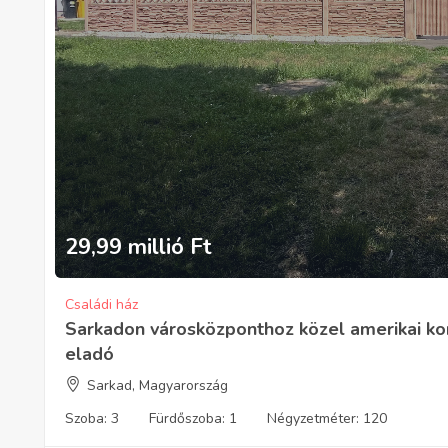
29,99 millió
Ft
Családi ház
Sarkadon városközponthoz közel amerikai kony
eladó
Sarkad, Magyarország
Szoba:
3
Fürdőszoba:
1
Négyzetméter:
120