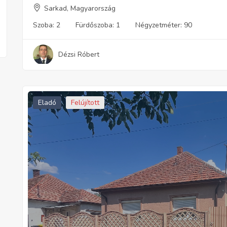
Sarkad, Magyarország
Szoba:
2
Fürdőszoba:
1
Négyzetméter:
90
Dézsi Róbert
Eladó
Felújított