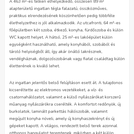
A 463 m²-es telken elhelyezkedő, összesen 89 m²
alapterületű ingatlan tégla falazatú, összközműves,
praktikus elrendezésének köszönhetően pedig többféle
élethelyzethez is jól alkalmazkodik. Az utcafronti, 64 m²-es
főépületben két szoba, étkező, konyha, fürdőszoba és külön
WC kapott helyet. A hátsó, 25 m²-es lakóépület külön
egységként használható, amely konyhából, szobából és
tároló helyiségből áll, így akár önálló lakrésznek,
vendégháznak, dolgozószobának vagy fiatal családtag külön
életterének is kiváló lehet.
Az ingatlan jelentős belső felújításon esett át. A tulajdonos
kicseréltette az elektromos vezetékeket, a víz- és
csatornahálózatot, valamint a külső nyílászárókat korszerű
műanyag nyílászárókra cserélték. A komfortot redőnyök, új
burkolatok, laminált parkettás hálószobák, valamint
megújult konyha növeli, amely új konyhaszekrényt és új
gépeket kapott. A világos, rendezett belső terek azonnal
otthonos hangulatot teremtenek, miközben a két külön