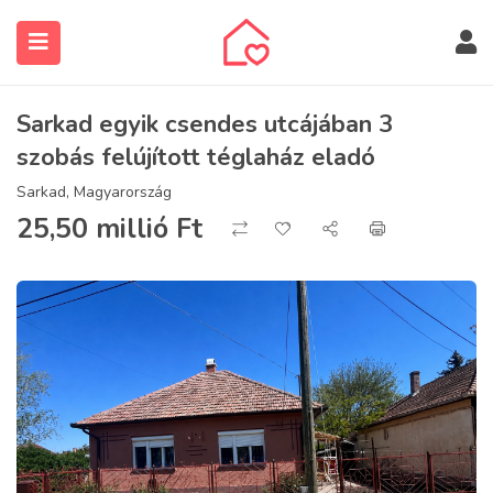
Sarkad egyik csendes utcájában 3
szobás felújított téglaház eladó
Sarkad, Magyarország
25,50 millió
Ft
submenu (Ingatlanos keresése)