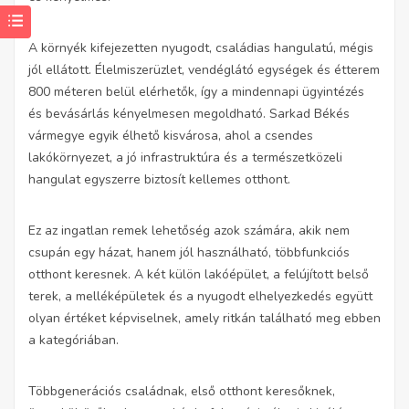
A környék kifejezetten nyugodt, családias hangulatú, mégis
jól ellátott. Élelmiszerüzlet, vendéglátó egységek és étterem
800 méteren belül elérhetők, így a mindennapi ügyintézés
és bevásárlás kényelmesen megoldható. Sarkad Békés
vármegye egyik élhető kisvárosa, ahol a csendes
lakókörnyezet, a jó infrastruktúra és a természetközeli
hangulat egyszerre biztosít kellemes otthont.
Ez az ingatlan remek lehetőség azok számára, akik nem
csupán egy házat, hanem jól használható, többfunkciós
otthont keresnek. A két külön lakóépület, a felújított belső
terek, a melléképületek és a nyugodt elhelyezkedés együtt
olyan értéket képviselnek, amely ritkán található meg ebben
a kategóriában.
Többgenerációs családnak, első otthont keresőknek,