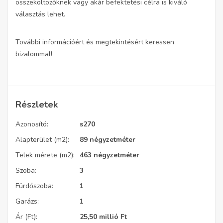
összeköltözőknek vagy akár befektetési célra is kiváló
választás lehet.
További információért és megtekintésért keressen
bizalommal!
Részletek
Azonosító:
s270
Alapterület (m2):
89 négyzetméter
Telek mérete (m2):
463 négyzetméter
Szoba:
3
Fürdőszoba:
1
Garázs:
1
Ár (Ft):
25,50 millió
Ft