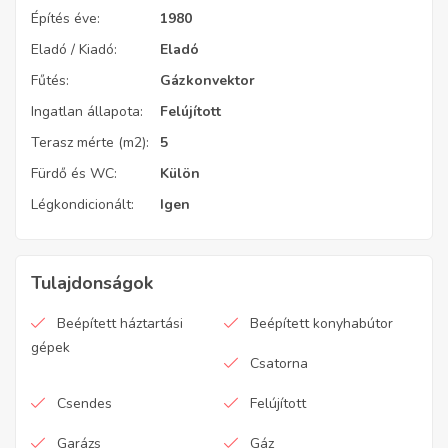
Építés éve:
1980
Eladó / Kiadó:
Eladó
Fűtés:
Gázkonvektor
Ingatlan állapota:
Felújított
Terasz mérte (m2):
5
Fürdő és WC:
Külön
Légkondicionált:
Igen
Tulajdonságok
Beépített háztartási
Beépített konyhabútor
gépek
Csatorna
Csendes
Felújított
Garázs
Gáz