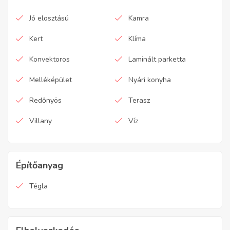
Jó elosztású
Kamra
Kert
Klíma
Konvektoros
Laminált parketta
Melléképület
Nyári konyha
Redőnyös
Terasz
Villany
Víz
Építőanyag
Tégla