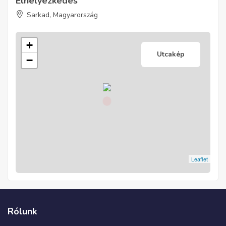
Elhelyezkedés
Sarkad, Magyarország
+
Utcakép
−
Leaflet
Rólunk