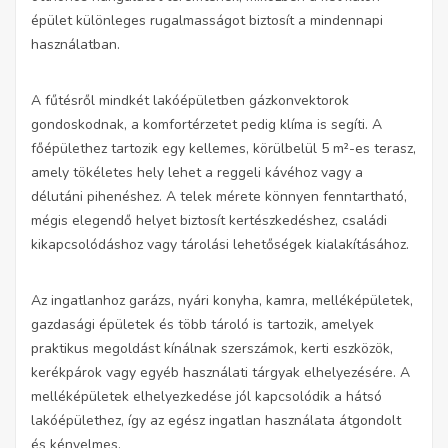
épület különleges rugalmasságot biztosít a mindennapi
használatban.
A fűtésről mindkét lakóépületben gázkonvektorok
gondoskodnak, a komfortérzetet pedig klíma is segíti. A
főépülethez tartozik egy kellemes, körülbelül 5 m²-es terasz,
amely tökéletes hely lehet a reggeli kávéhoz vagy a
délutáni pihenéshez. A telek mérete könnyen fenntartható,
mégis elegendő helyet biztosít kertészkedéshez, családi
kikapcsolódáshoz vagy tárolási lehetőségek kialakításához.
Az ingatlanhoz garázs, nyári konyha, kamra, melléképületek,
gazdasági épületek és több tároló is tartozik, amelyek
praktikus megoldást kínálnak szerszámok, kerti eszközök,
kerékpárok vagy egyéb használati tárgyak elhelyezésére. A
melléképületek elhelyezkedése jól kapcsolódik a hátsó
lakóépülethez, így az egész ingatlan használata átgondolt
és kényelmes.